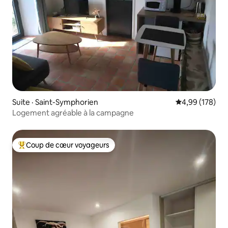
Suite · Saint-Symphorien
Note moyenne 
4,99 (178)
Logement agréable à la campagne
Coup de cœur voyageurs
Coup de cœur voyageurs parmi les plus aimés