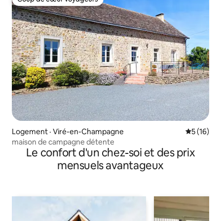
Coup de cœur voyageurs
Logement · Viré-en-Champagne
Note moye
5 (16)
maison de campagne détente
Le confort d'un chez-soi et des prix
mensuels avantageux