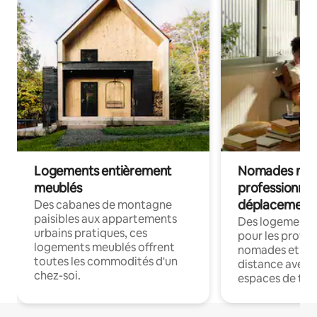
Logements entièrement
Nomades num
meublés
professionnel
déplacement
Des cabanes de montagne
paisibles aux appartements
Des logements
urbains pratiques, ces
pour les profes
logements meublés offrent
nomades et trav
toutes les commodités d'un
distance avec le
chez-soi.
espaces de trav