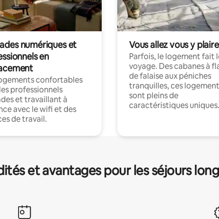
des numériques et
Vous allez vous y plaire
essionnels en
Parfois, le logement fait 
voyage. Des cabanes à fl
acement
de falaise aux péniches
logements confortables
tranquilles, ces logemen
les professionnels
sont pleins de
es et travaillant à
caractéristiques uniques
nce avec le wifi et des
es de travail.
és et avantages pour les séjours lon