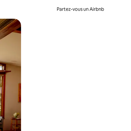
Partez-vous un Airbnb
et en les faisant glisser.