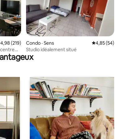
res
ote moyenne de 4,98 sur 5, 219 commentaires
4,98 (219)
Condo · Sens
Note moyenne de 4,85
4,85 (54)
, centre
Studio idéalement situé
avantageux