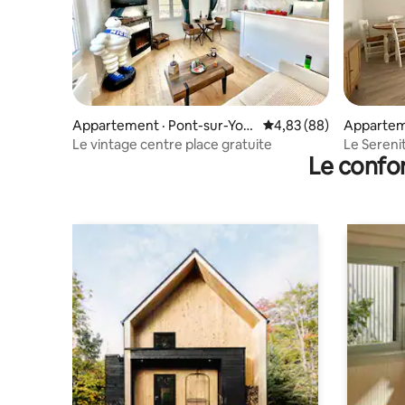
Appartement · Pont-sur-Yon
Note moyenne de 4,83
4,83 (88)
Appartem
ne
Le vintage centre place gratuite
Le Serenit
Le confor