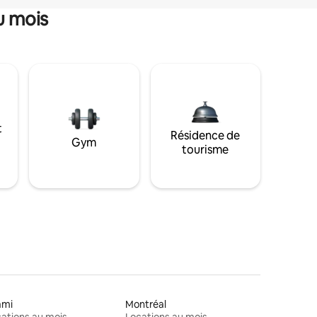
u mois
t
Résidence de
Gym
tourisme
ami
Montréal
ations au mois
Locations au mois