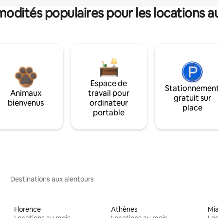
dités populaires pour les locations a
Espace de
Stationnemen
Animaux
travail pour
gratuit sur
bienvenus
ordinateur
place
portable
Destinations aux alentours
Florence
Athènes
Mi
Locations au mois
Locations au mois
Loc