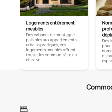
Logements entièrement
Noma
meublés
prof
dépl
Des cabanes de montagne
paisibles aux appartements
Des 
urbains pratiques, ces
pour 
logements meublés offrent
nomad
toutes les commodités d'un
dista
chez-soi.
espac
Commodit