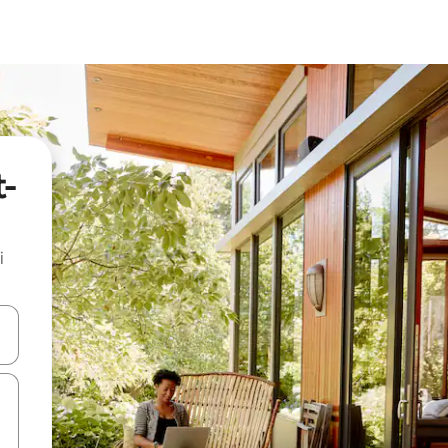
t-
i
.
utilisant les flèches vers le haut et vers le bas, ou en appuyant dessus 