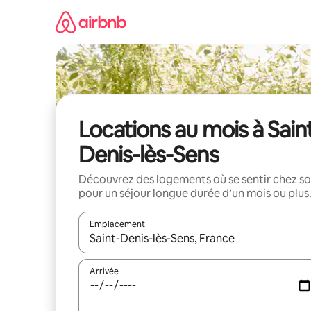
Aller
directement
au
contenu
Locations au mois à Sain
Denis-lès-Sens
Découvrez des logements où se sentir chez so
pour un séjour longue durée d’un mois ou plus
Emplacement
Quand les résultats sont affichés, parcourez-les en 
Arrivée