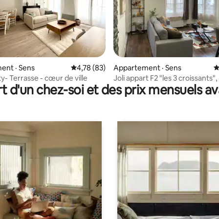
 sur 5, 88 commentaires
ent · Sens
Note moyenne de 4,78 sur 5, 83 commentai
4,78 (83)
Appartement · Sens
N
y- Terrasse - cœur de ville
Joli appart F2 "les 3 croissants"
t d'un chez-soi et des prix mensuels 
ville