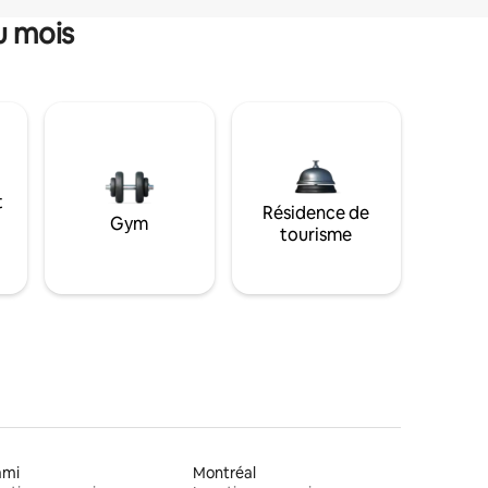
u mois
t
Résidence de
Gym
tourisme
ami
Montréal