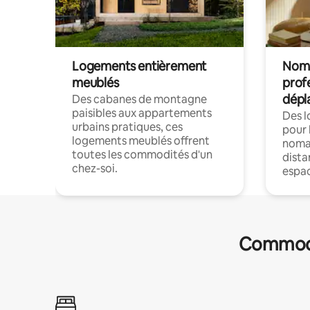
Logements entièrement
Noma
meublés
prof
dépl
Des cabanes de montagne
paisibles aux appartements
Des 
urbains pratiques, ces
pour 
logements meublés offrent
nomad
toutes les commodités d'un
dista
chez-soi.
espac
Commodit