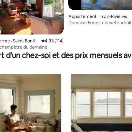
Appartement · Trois-Rivières
Domaine Forest nouvel endroit
aventure !
sur 5, 192 commentaires
ferme · Saint-Bonifa
Note moyenne de 4,93 sur 5, 114 commentai
4,93 (114)
t champêtre du domaine
t d'un chez-soi et des prix mensuels 