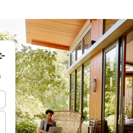
t-
i
.
utilisant les flèches vers le haut et vers le bas, ou en appuyant dessus 