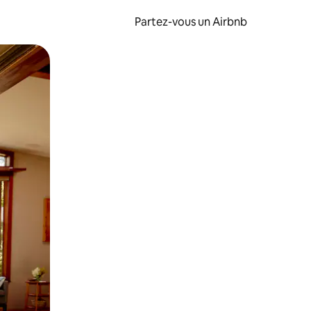
Partez-vous un Airbnb
et en les faisant glisser.