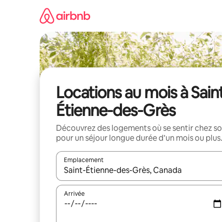
Aller
directement
au
contenu
Locations au mois à Sain
Étienne-des-Grès
Découvrez des logements où se sentir chez so
pour un séjour longue durée d’un mois ou plus
Emplacement
Quand les résultats sont affichés, parcourez-les en 
Arrivée