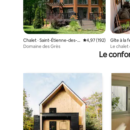
Chalet · Saint-Étienne-des-G
Note moyenne de 4,97 
4,97 (192)
Gîte à la 
rès
ce
Domaine des Grès
Le chale
Le confor