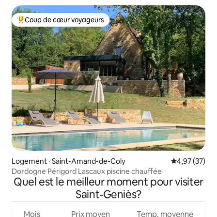
Coup de cœur voyageurs
Coup de cœur voyageurs parmi les plus aimés
Logement · Saint-Amand-de-Coly
Note moyenne
4,97 (37)
Dordogne Périgord Lascaux piscine chauffée
Quel est le meilleur moment pour visiter
Saint-Geniès?
Mois
Prix moyen
Temp. moyenne