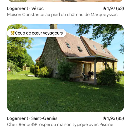
Logement · Vézac
Note moyenne
4,97 (63)
Maison Constance au pied du château de Marqueyssac
Coup de cœur voyageurs
Coup de cœur voyageurs parmi les plus aimés
Logement · Saint-Geniès
Note moyenne
4,93 (85)
Chez Renou&Prosperou maison typique avec Piscine