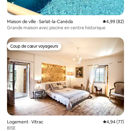
Maison de ville · Sarlat-la-Canéda
Note moyenne
4,99 (82)
Grande maison avec piscine en centre historique
Coup de cœur voyageurs
Coup de cœur voyageurs
Logement · Vitrac
Note moyenne
4,94 (77)
BISE