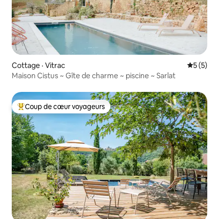
Cottage · Vitrac
Note moy
5 (5)
Maison Cistus ~ Gîte de charme ~ piscine ~ Sarlat
Coup de cœur voyageurs
Coup de cœur voyageurs parmi les plus aimés