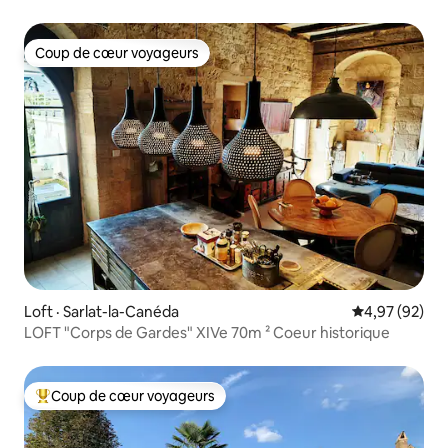
Coup de cœur voyageurs
Coup de cœur voyageurs
Loft · Sarlat-la-Canéda
Note moyenne
4,97 (92)
LOFT "Corps de Gardes" XIVe 70m ² Coeur historique
Coup de cœur voyageurs
Coup de cœur voyageurs parmi les plus aimés