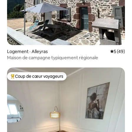
Logement · Alleyras
Note moye
5 (49)
Maison de campagne typiquement régionale
Coup de cœur voyageurs
Coup de cœur voyageurs parmi les plus aimés