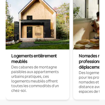
Logements entièrement
Nomades num
meublés
professionnel
déplacement
Des cabanes de montagne
paisibles aux appartements
Des logements
urbains pratiques, ces
pour les profes
logements meublés offrent
nomades et trav
toutes les commodités d'un
distance avec le
chez-soi.
espaces de trav