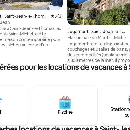
 · Saint-Jean-le-Thoma
Note moyenne de 5 sur 5, 3 commentai
5 (3)
 Jean
sur 5, 179 commentaires
us à Saint-Jean-le-Thomas, au
Logement · Saint-Jean-le-Th
ont-Saint-Michel, cette
omas
Maison baie du Mont st Michel
e maison contemporaine pour
Logement familial disposant de
es, nichée au cœur d’un
couchages et 2 salles de bains,
ment naturel très calme.
des commodités (boulangerie, é
e verdure, elle invite à la
à 300 mètres de la mer. Il propose des
entre mer et campagne, au
rées pour les locations de vacances à
chambres avec Vue mer - baie
s marées et des balades sur
st Michel (balcon) et une terre 
. Son séjour lumineux
Charmant jardin clos pour profi
le jardin et laisse entrer la
soirées de l’été. Pour les perso
 la baie. Cuisine ouverte
adeptes de la nature, à 100 m pa
deux chambres confortables.
Bunelle et départ de 2 chemins
t pour se ressourcer face à un
pédestres (chemin des douanie
’exception.
Mont Saint Michel) sinon possibi
Stationn
promenade dans les dunes de S
i
Piscine
su
Thomas.
erbes locations de vacances à Saint-J