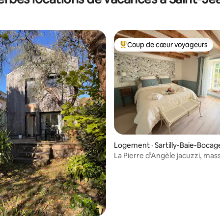
Coup de cœur voyageurs
Coup de cœur voyageurs parmi 
 sur 5, 22 commentaires
Logement · Sartilly-Baie-Bocag
La Pierre d’Angèle jacuzzi, ma
st Michel