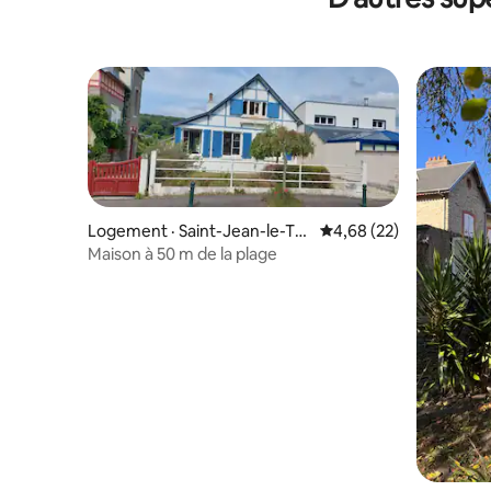
Logement · Saint-Jean-le-Th
Note moyenne de 4,68
4,68 (22)
omas
Maison à 50 m de la plage