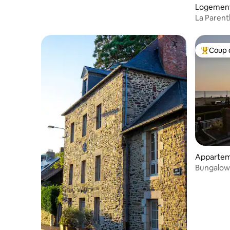
Logement 
mas
La Parent
la plage
Coup 
Coup de 
Apparteme
omas
Bungalow 