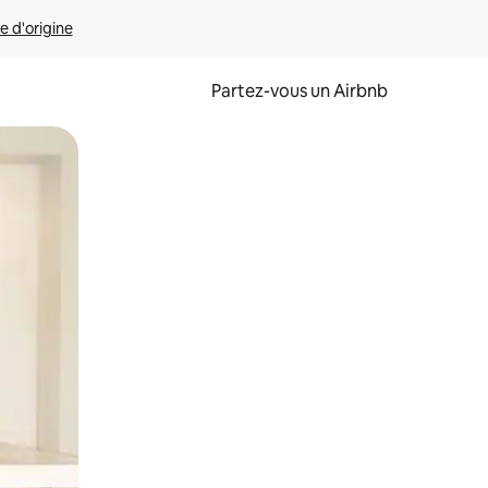
e d'origine
Partez-vous un Airbnb
et en les faisant glisser.