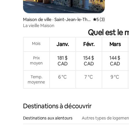
Maison de ville · Saint-Jean-le-Tho
Note moyenne de 
5 (3)
mas
La vieille Maison
Quel est le 
Mois
Janv.
Févr.
Mars
181 $
154 $
144 $
Prix
moyen
CAD
CAD
CAD
6 °C
7 °C
9 °C
Temp.
moyenne
Destinations à découvrir
Destinations aux alentours
Autres types de logemen