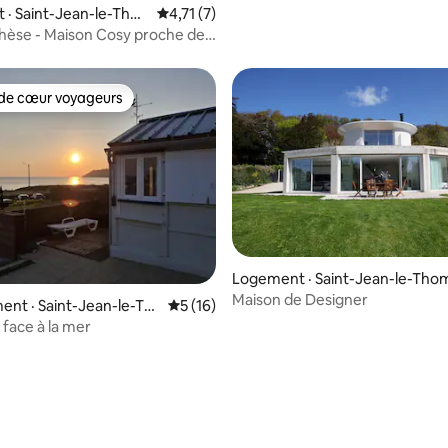
· Saint-Jean-le-Tho
Note moyenne de 4,71 sur 5, 7 commentai
4,71 (7)
hèse - Maison Cosy proche de
de cœur voyageurs
cœur voyageurs parmi les plus aimés
Logement · Saint-Jean-le-Tho
s
Maison de Designer
nt · Saint-Jean-le-Th
Note moyenne de 5 sur 5, 16 commentai
5 (16)
face à la mer