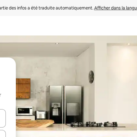
rtie des infos a été traduite automatiquement. 
Afficher dans la langu
r
utilisant les flèches vers le haut et vers le bas, ou en appuyant dessus 