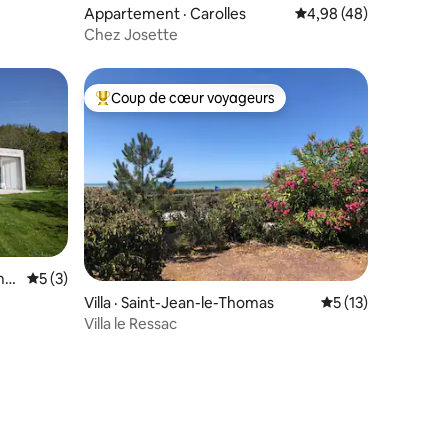
res
Appartement · Carolles
Note moyenne de 4,98
4,98 (48)
Chez Josette
Coup de cœur voyageurs
Coup de cœur voyageurs parmi les plus aimés
ma
Note moyenne de 5 sur 5, 3 commentaires
5 (3)
Villa · Saint-Jean-le-Thomas
Note moyenne de 
5 (13)
res
Villa le Ressac