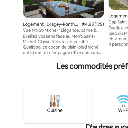
Logement
s
Cap Saint
Logement · Dragey-Rontho
Note moyenne de 4,93 
4,93 (179)
Évadez-vo
n
Vue Mt-St-Michel * Élégance, calme &
pied du M
baby-foot
Éveillez vos sens face au Mont-Saint-
charmant
Michel. Classé 3 étoiles et certifié
4 personn
Qualidog, ce cocon de plain-pied niché
environne
entre mer et campagne offre une vue
Entourée d
imprenable à 180° sur la baie. À l'intérieur
détente 
: 2 chambres douillettes, cuisine équipée,
Les commodités préfé
rythme de
salon avec poêle à bois et canapé-lit. La
les sentiers côtiers
véranda inonde l'espace de lumière, le
ouvre sur 
baby-foot Bonzini et le jardin arboré
lumière de
invitent à la détente. Un refuge rare,
équipée, 
entre élégance, sérénité et moments
Un endroi
inoubliables - le tout accessible aussi à
paysage d
votre compagnon à poil.
Cuisine
Wi-F
D'autres sup