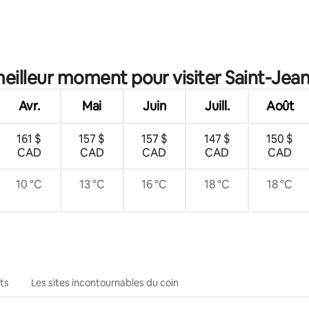
5 sur 5, 3 commentaires
meilleur moment pour visiter Saint-Je
Avr.
Mai
Juin
Juill.
Août
161 $
157 $
157 $
147 $
150 $
CAD
CAD
CAD
CAD
CAD
10 °C
13 °C
16 °C
18 °C
18 °C
ts
Les sites incontournables du coin