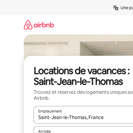
Aller
Une pa
directement
au
contenu
Locations de vacances :
Saint-Jean-le-Thomas
Trouvez et réservez des logements uniques su
Airbnb.
Emplacement
Quand les résultats sont affichés, parcourez-les en 
Arrivée