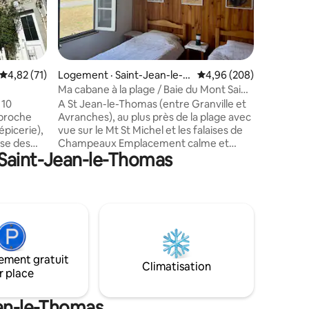
vous ! 😊 Cette maison rénovée en 2023
pour votr
vous sédu
res
grandes f
son beau jar
Note moyenne de 4,82 sur 5, 71 commentaires
4,82 (71)
Logement · Saint-Jean-le-T
Note moyenne de 4,96 
4,96 (208)
de la pla
homas
de "La Bu
Ma cabane à la plage / Baie du Mont Saint
minutes à
Michel
 10
A St Jean-le-Thomas (entre Granville et
les croiss
 proche
Avranches), au plus près de la plage avec
picerie),
vue sur le Mt St Michel et les falaises de
Champeaux Emplacement calme et
 Saint-Jean-le-Thomas
 du Mont
reposant Cabanon avec tout ce qu'il faut
forêt.
pour cuisiner et dormir confortablement
ter des
(vous trouverez 2 vrais lits faits à votre
nnes
arrivée / draps et serviettes fournis) Les
rc de la
arrivées se font entre 16h et 19h mais
nous savons nous adapter. Vous pouvez
rs et
stationner votre voiture à côté du
lité de
cabanon. Location à la nuit (sauf juillet
ement gratuit
t Jean Le
août 2 nuits minimum)
Climatisation
r place
ean-le-Thomas