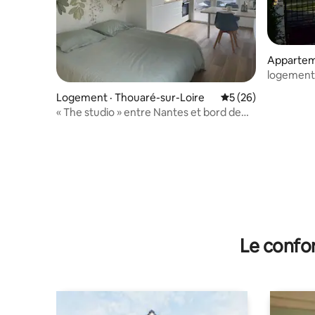
Apparteme
de-Conce
logement 
au calme
Logement · Thouaré-sur-Loire
Note moyenne de 5
5 (26)
« The studio » entre Nantes et bord de
Loire
Le confor