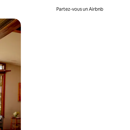
Partez-vous un Airbnb
et en les faisant glisser.