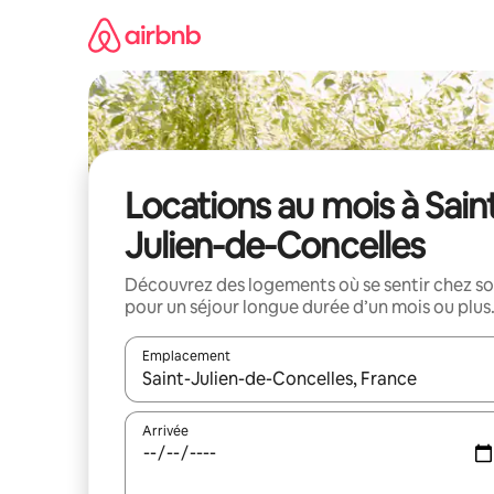
Aller
directement
au
contenu
Locations au mois à Sain
Julien-de-Concelles
Découvrez des logements où se sentir chez so
pour un séjour longue durée d’un mois ou plus
Emplacement
Quand les résultats sont affichés, parcourez-les en 
Arrivée