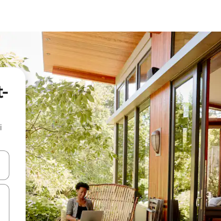
t-
i
.
utilisant les flèches vers le haut et vers le bas, ou en appuyant dessus 