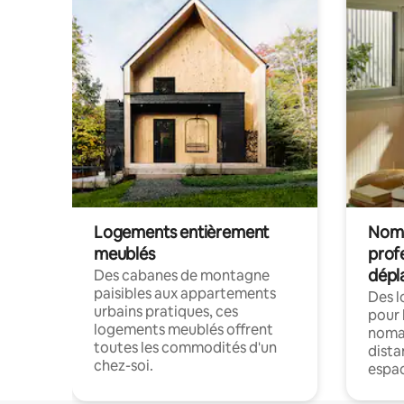
Logements entièrement
Noma
meublés
prof
dépl
Des cabanes de montagne
paisibles aux appartements
Des 
urbains pratiques, ces
pour 
logements meublés offrent
nomad
toutes les commodités d'un
dista
chez-soi.
espac