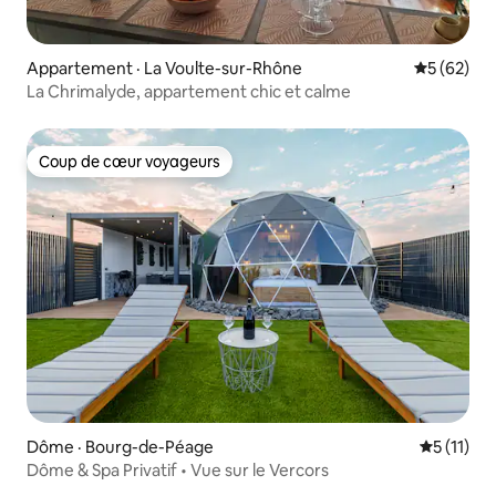
Appartement · La Voulte-sur-Rhône
Note moye
5 (62)
La Chrimalyde, appartement chic et calme
Coup de cœur voyageurs
Coup de cœur voyageurs
Dôme · Bourg-de-Péage
Note moye
5 (11)
Dôme & Spa Privatif • Vue sur le Vercors