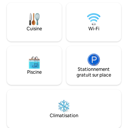
simply a place to 
recharge, this littl
the moment and fe
home.
Cuisine
Wi-Fi
Stationnement
Piscine
gratuit sur place
Climatisation