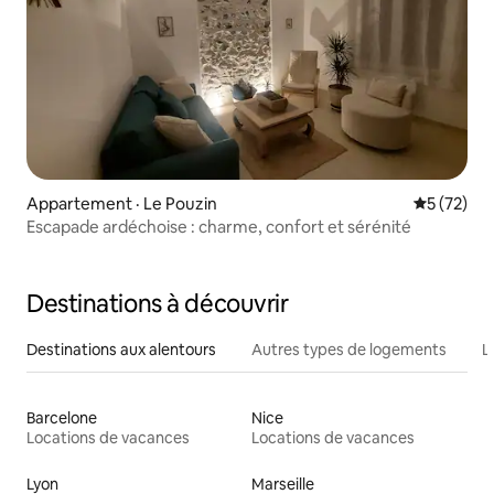
Appartement · Le Pouzin
Note moye
5 (72)
Escapade ardéchoise : charme, confort et sérénité
Destinations à découvrir
Destinations aux alentours
Autres types de logements
L
Barcelone
Nice
Locations de vacances
Locations de vacances
Lyon
Marseille