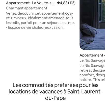
Appartement · La Voulte-sur
Note moyenne de 4,83 sur 5, 1
4,83 (115)
-Rhône
Charmant appartement
Venez découvrir cet appartement cosy
et lumineux, idéalement aménagé sous
les toits, parfait pour un séjour au calme.
• Espace de vie chaleureux : salon
confortable et belle luminosité. • Cuisine
équipée avec son espace repas. • Salle
d’eau moderne : douche spacieuse et
vasque. • Détails charmants : poutres
apparentes, meubles en bois rustique et
Appartement · Gi
une ambiance mêlant modernité et
Le Nid Sauvage
authenticité. Situé dans un quartier
paisible, proche des commodités et
Le Nid Sauvage is 
offrant une belle vue sur les environs.
retreat designed f
comfort, design, 
nature. This brigh
Les commodités préférées pour les
combines a cozy sl
equipped kitchen,
locations de vacances à Saint-Laurent-
living space, all t
du-Pape
natural materials
elegance. Whether
romantic escape, a