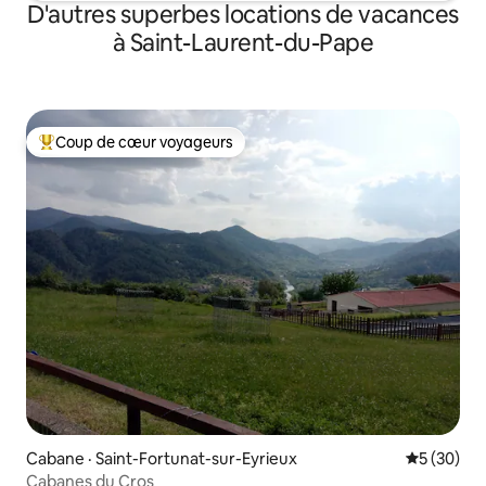
D'autres superbes locations de vacances
à Saint-Laurent-du-Pape
Coup de cœur voyageurs
Coup de cœur voyageurs parmi les plus aimés
Cabane · Saint-Fortunat-sur-Eyrieux
Note moye
5 (30)
Cabanes du Cros