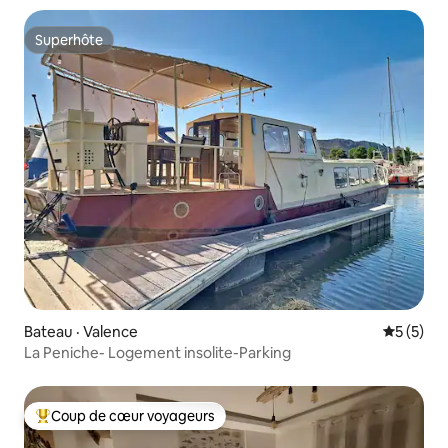
Superhôte
Superhôte
Bateau · Valence
Note moy
5 (5)
La Peniche- Logement insolite-Parking
Coup de cœur voyageurs
Coup de cœur voyageurs parmi les plus aimés