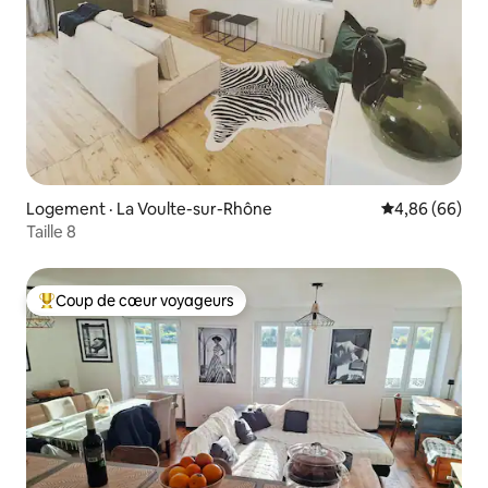
Logement · La Voulte-sur-Rhône
Note moyenne
4,86 (66)
Taille 8
Coup de cœur voyageurs
Coup de cœur voyageurs parmi les plus aimés