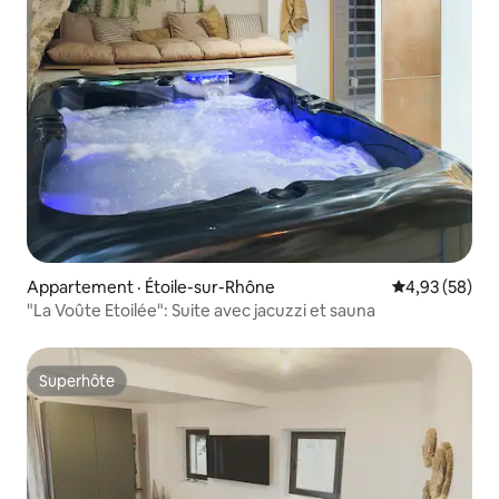
Appartement · Étoile-sur-Rhône
Note moyenne
4,93 (58)
"La Voûte Etoilée": Suite avec jacuzzi et sauna
Superhôte
Superhôte