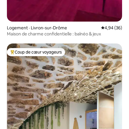
Logement · Livron-sur-Drôme
Note moyenne
4,94 (36)
Maison de charme confidentielle : balnéo & jeux
Coup de cœur voyageurs
Coup de cœur voyageurs parmi les plus aimés