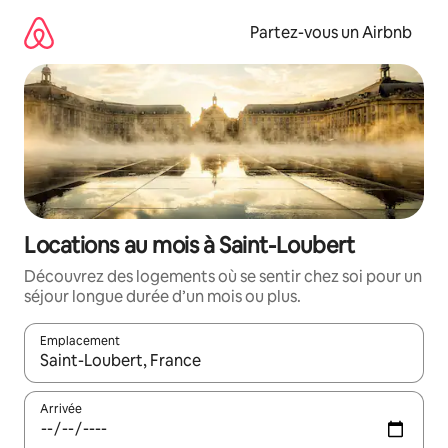
Aller
directement
Partez-vous un Airbnb
au
contenu
Locations au mois à Saint-Loubert
Découvrez des logements où se sentir chez soi pour un
séjour longue durée d’un mois ou plus.
Emplacement
Quand les résultats sont affichés, parcourez-les en utilisant les 
Arrivée