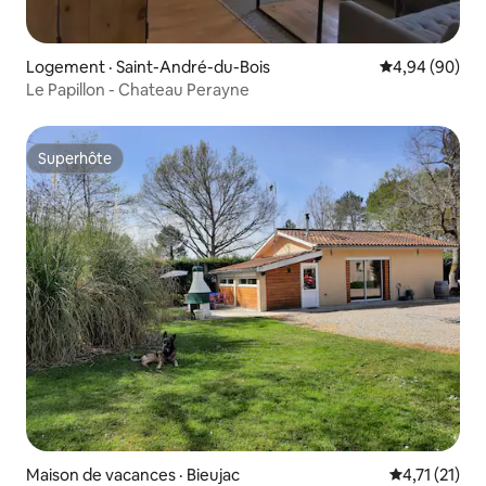
Logement · Saint-André-du-Bois
Note moyenne
4,94 (90)
Le Papillon - Chateau Perayne
Superhôte
Superhôte
Maison de vacances · Bieujac
Note moyenne
4,71 (21)