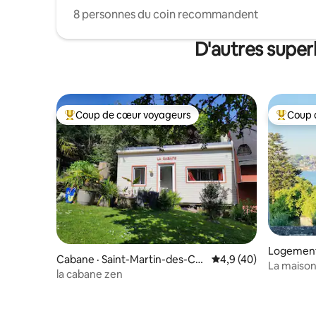
8 personnes du coin recommandent
D'autres super
Coup de cœur voyageurs
Coup 
Coup de cœur voyageurs parmi les plus aimés
Coup de 
Logement
Cabane · Saint-Martin-des-Ch
Note moyenne de 4,9
4,9 (40)
La maison sur le
amps
la cabane zen
village