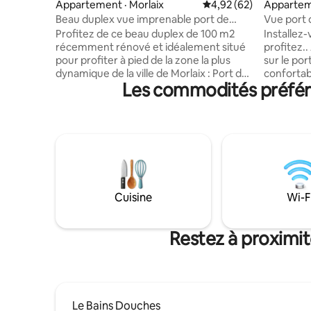
Appartement · Morlaix
Note moyenne de 4,92
4,92 (62)
Apparteme
Beau duplex vue imprenable port de
Vue port 
plaisance
ascenseu
Profitez de ce beau duplex de 100 m2
Installez
récemment rénové et idéalement situé
profitez.
pour profiter à pied de la zone la plus
sur le por
dynamique de la ville de Morlaix : Port de
confortab
Les commodités préféré
plaisance, café concert, cinémas,
dans une 
expositions, et divers événements dans
ascenseur
l'ancienne manufacture des tabacs!
imprenable
Grande terrasse de + de 40 m2, Véranda
centre vil
20 m2 avec billard, Parking privé, Plages à
vous pouv
10 mn en voiture. Emplacement
vélo en longean
stratégique pour pouvoir profiter à la fois
gratuit i
des magnifiques côtes de la baie de
des plage
Morlaix et de sa ville chargée d'histoire!
Callot, Îl
Cuisine
Wi-F
Locqu..
Restez à proximi
Le Bains Douches