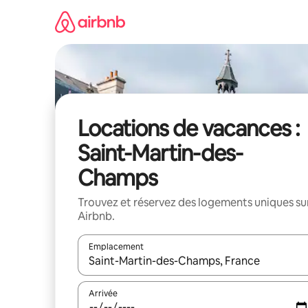
Aller
directement
au
contenu
Locations de vacances :
Saint-Martin-des-
Champs
Trouvez et réservez des logements uniques su
Airbnb.
Emplacement
Quand les résultats sont affichés, parcourez-les en 
Arrivée