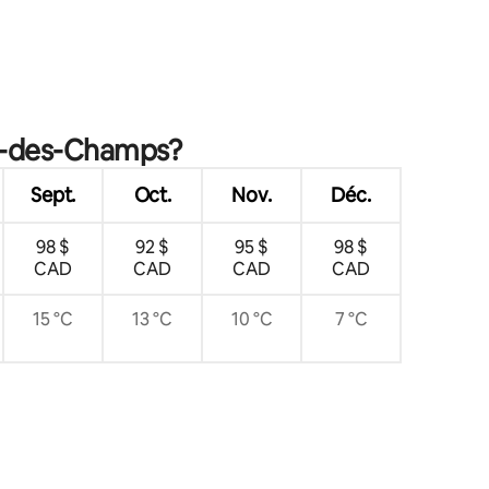
res
in-des-Champs?
Sept.
Oct.
Nov.
Déc.
98 $
92 $
95 $
98 $
CAD
CAD
CAD
CAD
15 °C
13 °C
10 °C
7 °C