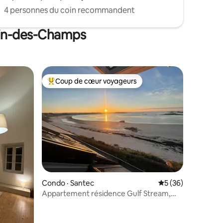
4 personnes du coin recommandent
rtin-des-Champs
Coup de cœur voyageurs
les plus aimés
Coup de cœur voyageurs parmi les plus aimés
res
Condo · Santec
Note moyenne de 5
5 (36)
Appartement résidence Gulf Stream,
Santec, Théven