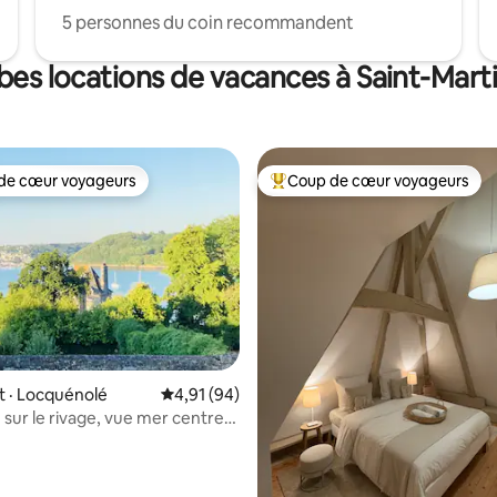
5 personnes du coin recommandent
bes locations de vacances à Saint-Ma
de cœur voyageurs
Coup de cœur voyageurs
cœur voyageurs parmi les plus aimés
Coup de cœur voyageurs parmi 
 · Locquénolé
Note moyenne de 4,91 sur 5, 94 commentai
4,91 (94)
 sur 5, 40 commentaires
 rivage, vue mer centre