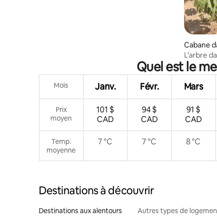
Cabane da
t-Martin
L’arbre d
Quel est le m
Mois
Janv.
Févr.
Mars
101 $
94 $
91 $
Prix
moyen
CAD
CAD
CAD
7 °C
7 °C
8 °C
Temp.
moyenne
Destinations à découvrir
Destinations aux alentours
Autres types de logemen