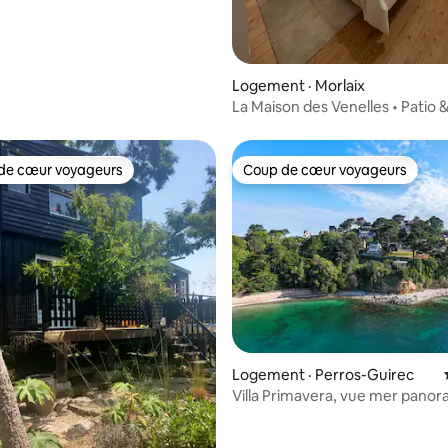
Logement · Morlaix
La Maison des Venelles • Patio 
colombage
de cœur voyageurs
Coup de cœur voyageurs
cœur voyageurs parmi les plus aimés
Coup de cœur voyageurs
 sur 5, 24 commentaires
Logement · Perros-Guirec
Villa Primavera, vue mer panor
Perros.