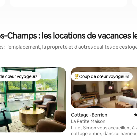
s-Champs : les locations de vacances 
 : l'emplacement, la propreté et d'autres qualités de ces log
de cœur voyageurs
Coup de cœur voyageurs
cœur voyageurs parmi les plus aimés
Coup de cœur voyageurs parmi 
Cottage · Berrien
N
La Petite Maison
Liz et Simon vous accueillent à 
cottage entier, dans ce hamea