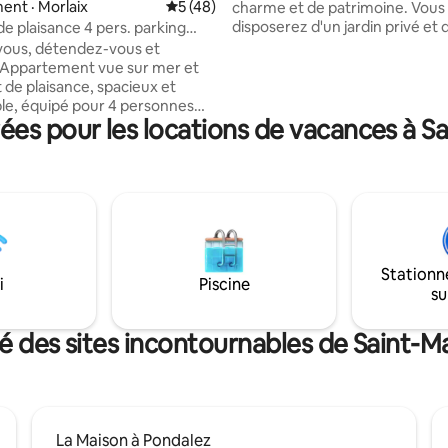
 sur 5, 62 commentaires
nt · Morlaix
Note moyenne de 5 sur 5, 48 commentai
5 (48)
charme et de patrimoine. Vous
disposerez d'un jardin privé et 
de plaisance 4 pers. parking
interieur chalereux et confortable. 
r
-vous, détendez-vous et
proche à pied d'une boulangerie
. Appartement vue sur mer et
déjeuner pas fourni). Berrien es
t de plaisance, spacieux et
minutes en voiture d'un super
le, équipé pour 4 personnes
Huelgoat et de ses cafés, bout
es pour les locations de vacances à 
résidence de standing avec
restaurants au bord du lac. Berrien
, bénéficiant d’une vue
bénéfice d'un beau paysage de 
 sur le port de Morlaix. Le
de Huelgoat et des sentiers de
le est à proximité immédiate:
d'Arrée. Morlaix - 22km,
ez vous y rendre à pied ou en
Carantec/Locquirec 38km
t les quais. Parking privé
nclus, box sur demande. Proche
s de Carantec, Plougasnou, Île
Stationn
e de Batz, Dourduff-en-mer,
i
Piscine
su
té des sites incontournables de Saint-
La Maison à Pondalez