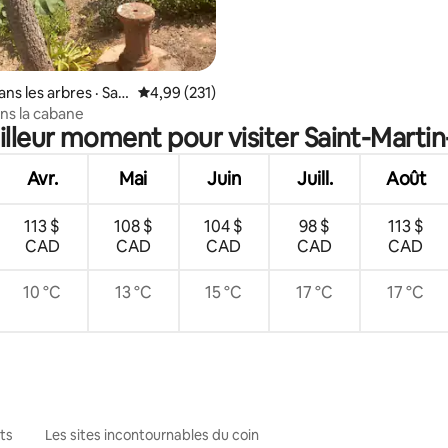
ns les arbres · Sain
Note moyenne de 4,99 sur 5, 231 commentai
4,99 (231)
-des-Champs
ans la cabane
eilleur moment pour visiter Saint-Mart
Avr.
Mai
Juin
Juill.
Août
113 $
108 $
104 $
98 $
113 $
CAD
CAD
CAD
CAD
CAD
10 °C
13 °C
15 °C
17 °C
17 °C
ts
Les sites incontournables du coin