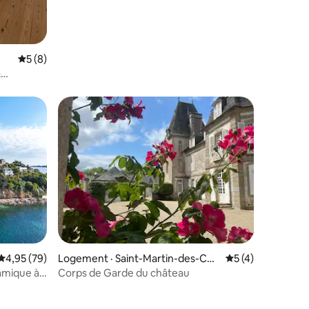
Note moyenne de 5 sur 5, 8 commentaires
5 (8)
&
Note moyenne de 4,95 sur 5, 79 commentaires
4,95 (79)
Logement · Saint-Martin-des-Cha
Note moyenne de 
5 (4)
mps
amique à
Corps de Garde du château