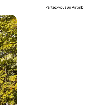
Partez-vous un Airbnb
et en les faisant glisser.