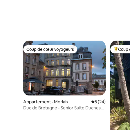
Coup de cœur voyageurs
Coup 
Coup de cœur voyageurs
Coup de 
Appartement · Morlaix
Note moyenne de 5
5 (24)
Duc de Bretagne - Senior Suite Duchesse
Anne