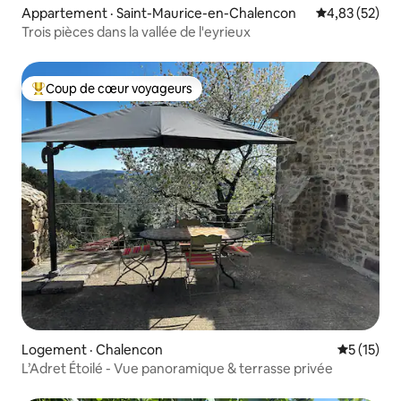
Appartement · Saint-Maurice-en-Chalencon
Note moyenne
4,83 (52)
Trois pièces dans la vallée de l'eyrieux
Coup de cœur voyageurs
Coup de cœur voyageurs parmi les plus aimés
Logement · Chalencon
Note moye
5 (15)
L’Adret Étoilé - Vue panoramique & terrasse privée