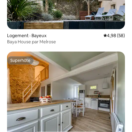
Logement · Bayeux
Note moyenne
4,98 (58)
Baya House par Melrose
Superhôte
Superhôte