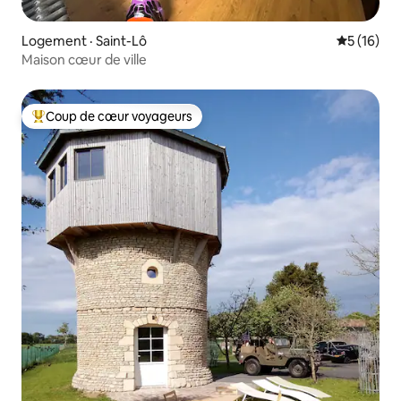
Logement · Saint-Lô
Note moye
5 (16)
Maison cœur de ville
Coup de cœur voyageurs
Coup de cœur voyageurs parmi les plus aimés