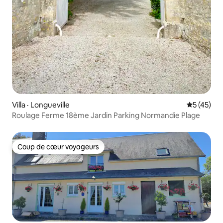
Villa · Longueville
Note moye
5 (45)
Roulage Ferme 18ème Jardin Parking Normandie Plage
Coup de cœur voyageurs
Coup de cœur voyageurs