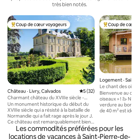
très bien notés.
Coup de cœur voyageurs
Coup de cœur 
Coup de cœur voyageurs parmi les plus aimés
Coup de cœur voy
Logement · Saint-
Le chant des oisea
Château · Livry, Calvados
Note moyenne de 5 sur 5, 
5 (32)
Bienvenue au chal
Charmant château du XVIIIe siècle -
oiseaux » ! 🦢 Nich
Monument historique
Un monument historique du début du
verdure au bord d'
XVIIIe siècle qui a résisté à la bataille de
de 40 m² est idéal
Normandie qui a fait rage après le jour J.
À seulement 10 mi
Ce château est remarquablement bien
centre-ville de St 
Les commodités préférées pour les
conservé et possède un charme unique.
profitez d'une d
Le domaine est parfait pour une grande
jacuzzi pour un s
locations de vacances à Saint-Pierre-de-