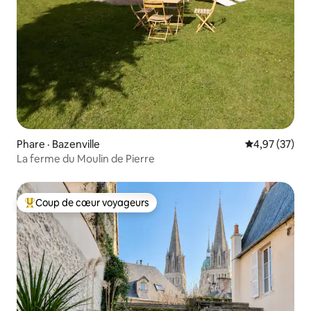
Phare · Bazenville
Note moyenne
4,97 (37)
La ferme du Moulin de Pierre
Coup de cœur voyageurs
Coup de cœur voyageurs parmi les plus aimés