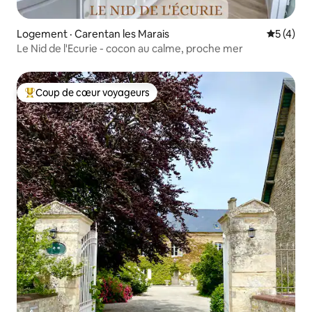
Logement · Carentan les Marais
Note moy
5 (4)
Le Nid de l'Ecurie - cocon au calme, proche mer
Coup de cœur voyageurs
Coup de cœur voyageurs parmi les plus aimés