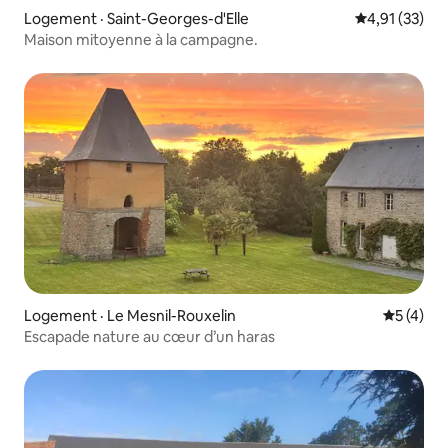
Logement · Saint-Georges-d'Elle
Note moyenne
4,91 (33)
Maison mitoyenne à la campagne.
Logement · Le Mesnil-Rouxelin
Note moy
5 (4)
Escapade nature au cœur d’un haras