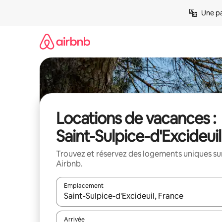
Aller
Une pa
directement
au
contenu
Locations de vacances :
Saint-Sulpice-d'Excideuil
Trouvez et réservez des logements uniques su
Airbnb.
Emplacement
Quand les résultats sont affichés, parcourez-les en 
Arrivée