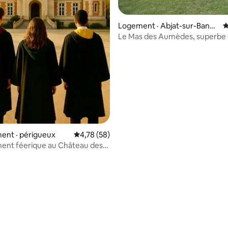
8 sur 5, 8 commentaires
Logement · Abjat-sur-Bandi
N
at
Le Mas des Aumèdes, superbe 
2, Dordogne
ent · périgueux
Note moyenne de 4,78 sur 5, 58 commentai
4,78 (58)
ent féerique au Château des
&spa