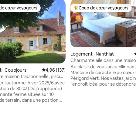
de cœur voyageurs
Coup de cœur voyageurs
cœur voyageurs parmi les plus aimés
Coup de cœur voyageurs parmi 
Logement · Nanthiat
Charmante aile dans une mais
campagne française
Au plaisir de vous accueillir dans
 sur 5, 46 commentaires
 · Coubjours
Note moyenne de 4,96 sur 5, 137 commentai
4,96 (137)
Manoir » de caractère au cœur
 maison traditionnelle, piscine
Périgord Vert. Nos vastes jardi
artagée
r l'automne-hiver 2025/6 avec
l'endroit idéal pour se détendre,
tion de 30 %! (Déjà appliquée)
vous souhaitez vous aventurer pl
ante ferme située sur 10
y a beaucoup de promenades à 
n, dans une position
depuis la porte d'entrée. La charmante
avec une vue exceptionnelle. À
aile comprend une chambre pri
à tout moment de l'année.
au premier étage avec pigeonn
z des orchidées au
attenant à utiliser comme bure
 ; détendez-vous au bord de la
chambre supplémentaire, tandi
 débordement (partagée) en
rez-de-chaussée comprend une
itez de viandes rôties et de
bain spacieuse avec douche à l'i