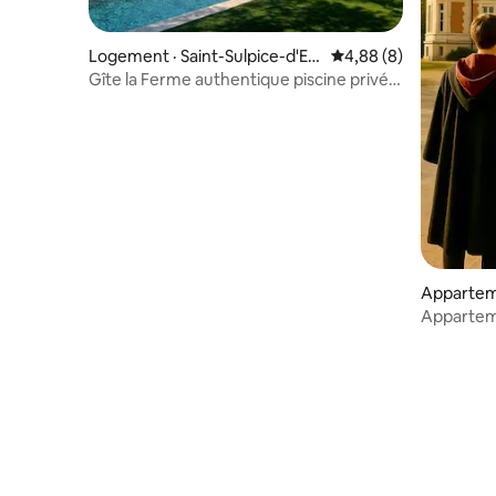
Logement · Saint-Sulpice-d'Ex
Note moyenne de 4,8
4,88 (8)
cideuil
Gîte la Ferme authentique piscine privée
chauffée
Appartem
Appartem
Sorciers 