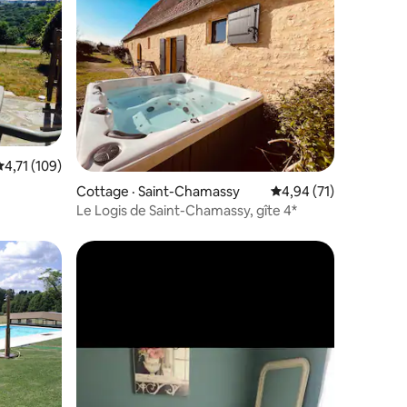
res
Note moyenne de 4,71 sur 5, 109 commentaires
4,71 (109)
Cottage · Saint-Chamassy
Note moyenne de 4,94
4,94 (71)
Le Logis de Saint-Chamassy, gîte 4*
les plus aimés