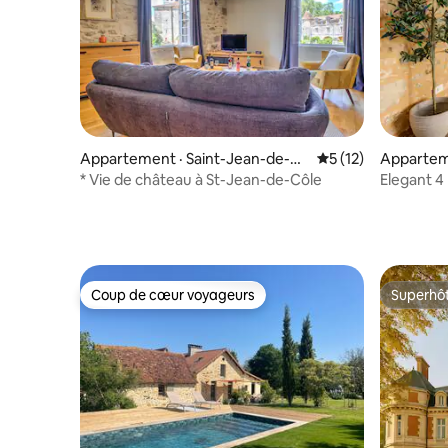
Appartement · Saint-Jean-de-C
Note moyenne de 5
5 (12)
Apparteme
ôle
* Vie de château à St-Jean-de-Côle
Elegant 4
Sarlat
Coup de cœur voyageurs
Superhô
Coup de cœur voyageurs
Superhô