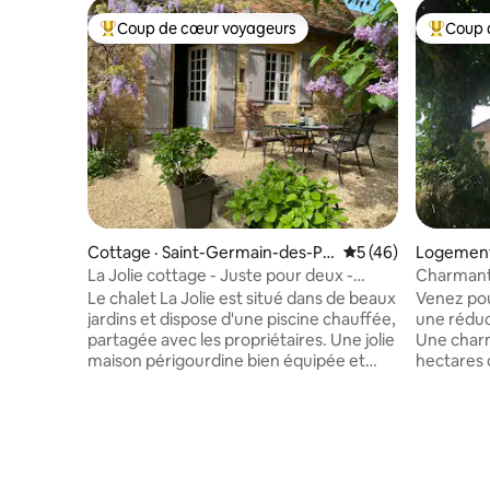
Coup de cœur voyageurs
Coup 
Coup de cœur voyageurs parmi les plus aimés
Coup de 
Cottage · Saint-Germain-des-Pr
Note moyenne de 5
5 (46)
Logement
és
La Jolie cottage - Juste pour deux -
Charmante
piscine chauffée.
de luxe p
Le chalet La Jolie est situé dans de beaux
Venez pou
jardins et dispose d'une piscine chauffée,
une réduc
partagée avec les propriétaires. Une jolie
Une charm
maison périgourdine bien équipée et
hectares de terrai
pleine de caractère, parfaite pour les
enviable 
couples qui veulent de l'intimité et de la
savourer 
tranquillité. Ne convient pas aux enfants.
Recherche
Vous allez adorer le chalet en raison de
printemps
son ambiance et de ces petits extras qui
piscine à
comptent tellement. Des promenades
été ; prof