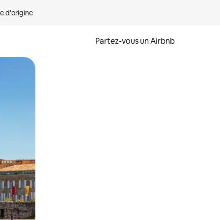
e d'origine
Partez-vous un Airbnb
et en les faisant glisser.