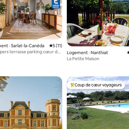
 sur 5, 12 commentaires
nt · Sarlat-la-Canéda
Note moyenne de 5 sur 5, 11 commentai
5 (11)
 pers terrasse parking cœur de
Logement · Nanthiat
La Petite Maison
te
Coup de cœur voyageurs
te
Coup de cœur voyageurs parmi 