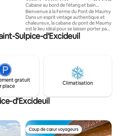
Cabane au bord de l'étang et bain
anger
nordique
Bienvenue à la Ferme du Pont de Maumy
Dans un esprit vintage authentique et
chaleureux, la cabane du pont de Maumy
est le lieu idéal pour se laisser porter par
int-Sulpice-d'Excideuil
une expérience dépaysante. Construite
de façon écologique avec son bardage
en bois brulé, son style atypique ne vous
laissera pas insensible. Vous profiterez
de sa grande terrasse et sa vue
imprenable sur l'étang aux beaux jours,
ainsi que de son intérieur avec son
atmosphère douce et cosy, et son poêle
ement gratuit
à bois pour vos longues soirées.
Climatisation
r place
ice-d'Excideuil
Coup de cœur voyageurs
Coup de cœur voyageurs