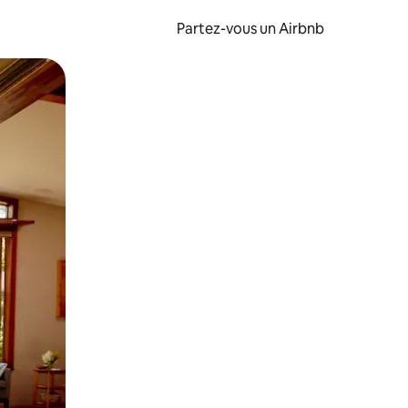
Partez-vous un Airbnb
et en les faisant glisser.