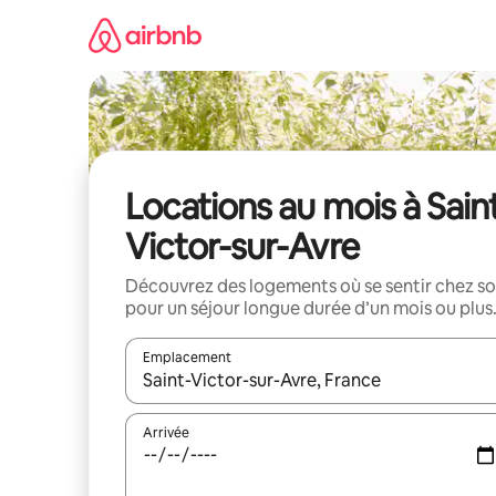
Aller
directement
au
contenu
Locations au mois à Sain
Victor-sur-Avre
Découvrez des logements où se sentir chez so
pour un séjour longue durée d’un mois ou plus
Emplacement
Quand les résultats sont affichés, parcourez-les en 
Arrivée