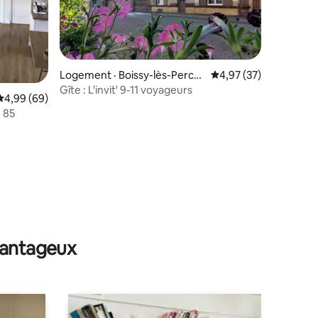
Logement · Boissy-lès-Perch
Note moyenne de 4,97
4,97 (37)
e
Gîte : L'invit' 9-11 voyageurs
res
Note moyenne de 4,99 sur 5, 69 commentaires
4,99 (69)
- 85
avantageux