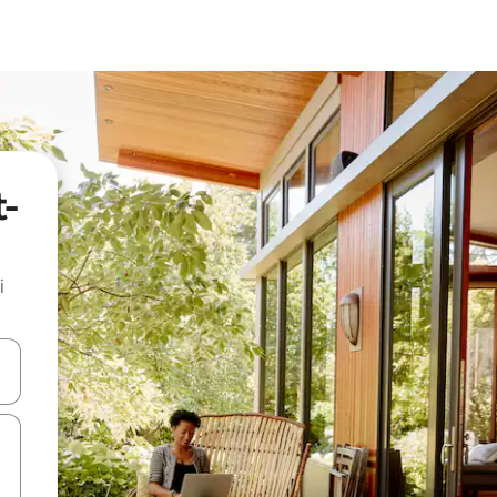
t-
i
.
utilisant les flèches vers le haut et vers le bas, ou en appuyant dessus 