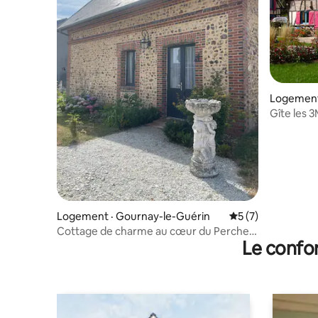
Logement 
e
Gîte les 3M près de Verneuil/ Avre et
Center P
Logement · Gournay-le-Guérin
Note moyenne de 
5 (7)
Cottage de charme au cœur du Perche
Le confor
Normand