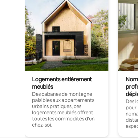
Logements entièrement
Noma
meublés
prof
dépl
Des cabanes de montagne
paisibles aux appartements
Des 
urbains pratiques, ces
pour 
logements meublés offrent
nomad
toutes les commodités d'un
dista
chez-soi.
espac