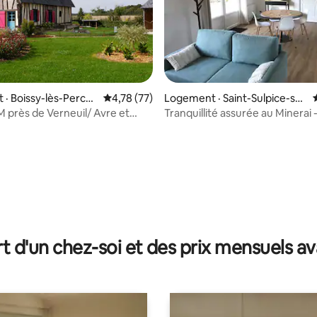
· Boissy-lès-Perch
Note moyenne de 4,78 sur 5, 77 commentai
4,78 (77)
Logement · Saint-Sulpice-sur
-Risle
Tranquillité assurée au Minerai 
arc
5 sur 5, 7 commentaires
t d'un chez-soi et des prix mensuels 