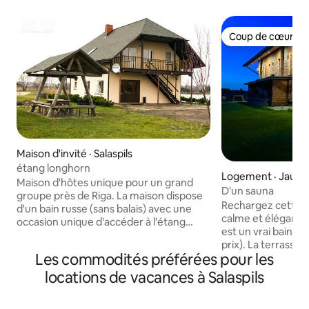
Coup de cœur vo
Coup de cœur vo
Maison d'invité · Salaspils
étang longhorn
Logement · Jaunsa
Maison d'hôtes unique pour un grand
D'un sauna
groupe près de Riga. La maison dispose
Rechargez cette 
d'un bain russe (sans balais) avec une
calme et élégante
occasion unique d'accéder à l'étang
est un vrai bain ru
après un hammam. Il y a un grand
prix). La terrasse 
barbecue avec un kiosque qui est inclus
Les commodités préférées pour les
spacieux créeront
dans le montant. Le complexe est conçu
vacances parfaites. Cette maison
locations de vacances à Salaspils
pour accueillir jusqu'à 30 personnes
campagne est très
pouvant accueillir 12 personnes. Le
voyageurs en trans
complexe ne dispose pas d'ustensiles et