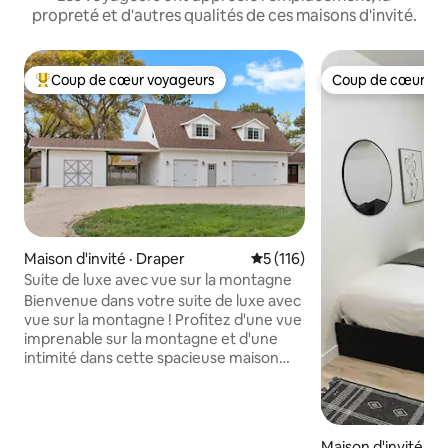
propreté et d'autres qualités de ces maisons d'invité.
Coup de cœur voyageurs
Coup de cœur vo
Coup de cœur voyageurs parmi les plus aimés
Coup de cœur vo
Maison d'invité · Draper
Note moyenne de 5 sur 5, 1
5 (116)
Suite de luxe avec vue sur la montagne
Bienvenue dans votre suite de luxe avec
vue sur la montagne ! Profitez d'une vue
imprenable sur la montagne et d'une
intimité dans cette spacieuse maison
d'hôtes de 800 pieds carrés,
nouvellement construite, paisible et
située au centre. Ce magnifique cadre
champêtre est proche de Salt Lake City,
Maison d'invité · M