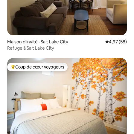
Maison d'invité · Salt Lake City
Note moyenne
4,97 (58)
Refuge à Salt Lake City
Coup de cœur voyageurs
Coup de cœur voyageurs parmi les plus aimés