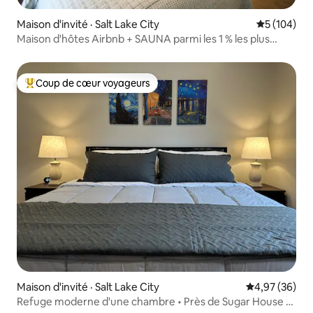
Maison d'invité · Salt Lake City
Note moyen
5 (104)
Maison d'hôtes Airbnb + SAUNA parmi les 1 % les plus
populaires
Coup de cœur voyageurs
Coup de cœur voyageurs parmi les plus aimés
Maison d'invité · Salt Lake City
Note moyenne
4,97 (36)
Refuge moderne d'une chambre • Près de Sugar House et