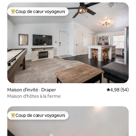
Coup de cœur voyageurs
Coup de cœur voyageurs parmi les plus aimés
Maison d'invité · Draper
Note moyenne
4,98 (54)
Maison d'hôtes à la ferme
Coup de cœur voyageurs
Coup de cœur voyageurs parmi les plus aimés