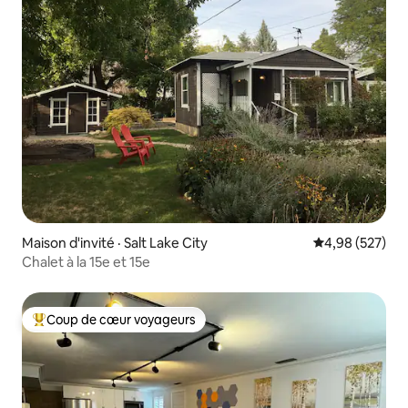
Maison d'invité · Salt Lake City
Note moyenne 
4,98 (527)
Chalet à la 15e et 15e
Coup de cœur voyageurs
Coup de cœur voyageurs parmi les plus aimés