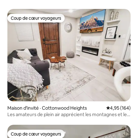
Coup de cœur voyageurs
Coup de cœur voyageurs
Maison d'invité · Cottonwood Heights
Note moyenne 
4,95 (164)
Les amateurs de plein air apprécient les montagnes et les
retraites paisibles
Coup de cœur voyageurs
Coup de cœur voyageurs