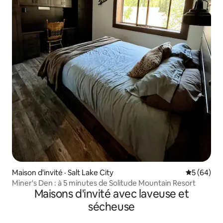
Maison d'invité · Salt Lake City
Note moye
5 (64)
Miner's Den : à 5 minutes de Solitude Mountain Resort
Maisons d'invité avec laveuse et
sécheuse