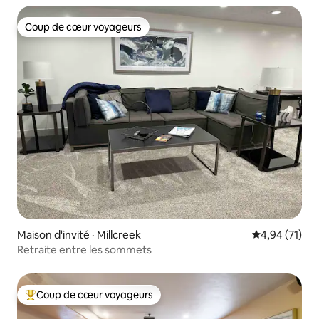
Coup de cœur voyageurs
Coup de cœur voyageurs
Maison d'invité · Millcreek
Note moyenne
4,94 (71)
Retraite entre les sommets
Coup de cœur voyageurs
Coup de cœur voyageurs parmi les plus aimés