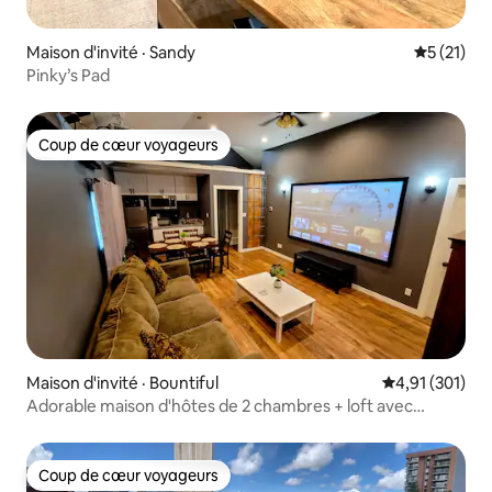
Maison d'invité · Sandy
Note moye
5 (21)
Pinky’s Pad
Coup de cœur voyageurs
Coup de cœur voyageurs
Maison d'invité · Bountiful
Note moyenne 
4,91 (301)
Adorable maison d'hôtes de 2 chambres + loft avec
parking
Coup de cœur voyageurs
Coup de cœur voyageurs