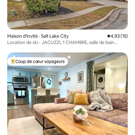
Maison d'invité · Salt Lake City
Note moyenne
4,93 (15)
Location de ski - JACUZZI, 1 CHAMBRE, salle de bain
privée, lave-linge, sèche-linge
Coup de cœur voyageurs
Coup de cœur voyageurs parmi les plus aimés