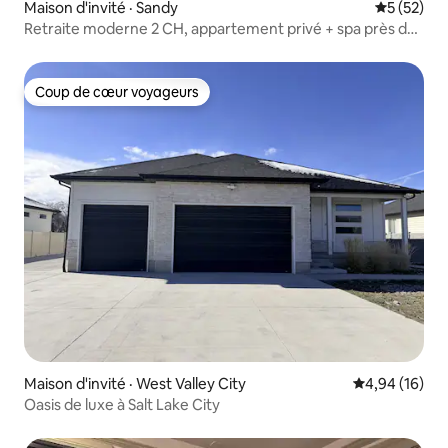
Maison d'invité · Sandy
Note moye
5 (52)
Retraite moderne 2 CH, appartement privé + spa près de
Salt Lake City
Coup de cœur voyageurs
Coup de cœur voyageurs
Maison d'invité · West Valley City
Note moyenne
4,94 (16)
Oasis de luxe à Salt Lake City