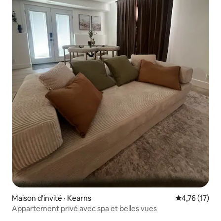
Maison d'invité · Kearns
Note moyenne
4,76 (17)
Appartement privé avec spa et belles vues