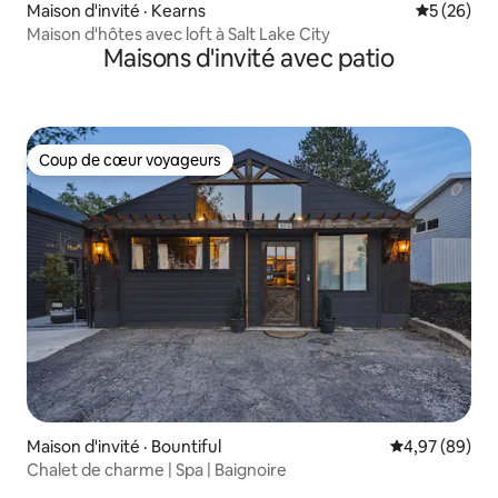
Maison d'invité · Kearns
Note moye
5 (26)
Maison d'hôtes avec loft à Salt Lake City
Maisons d'invité avec patio
Coup de cœur voyageurs
Coup de cœur voyageurs
Maison d'invité · Bountiful
Note moyenne
4,97 (89)
Chalet de charme | Spa | Baignoire