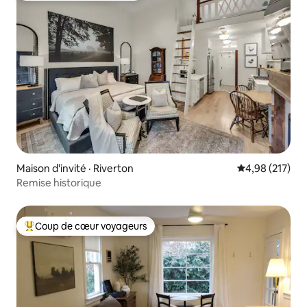
Maison d'invité · Riverton
Note moyenne 
4,98 (217)
Remise historique
Coup de cœur voyageurs
Coup de cœur voyageurs parmi les plus aimés