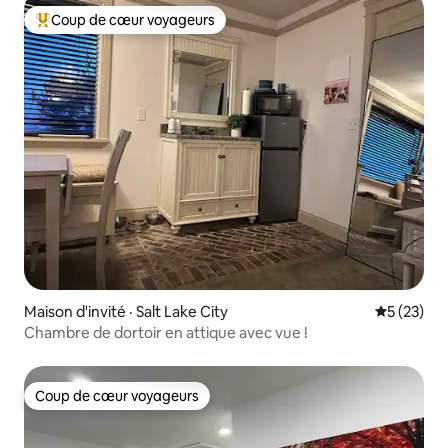
Coup de cœur voyageurs
Coup de cœur voyageurs parmi les plus aimés
Maison d'invité · Salt Lake City
Note moye
5 (23)
Chambre de dortoir en attique avec vue !
Coup de cœur voyageurs
Coup de cœur voyageurs