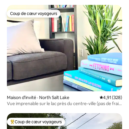
du centre-ville
Coup de cœur voyageurs
Coup de cœur voyageurs
Maison d'invité · North Salt Lake
Note moyenne 
4,91 (328)
Vue imprenable sur le lac près du centre-ville (pas de frais
de ménage)
Coup de cœur voyageurs
Coup de cœur voyageurs parmi les plus aimés