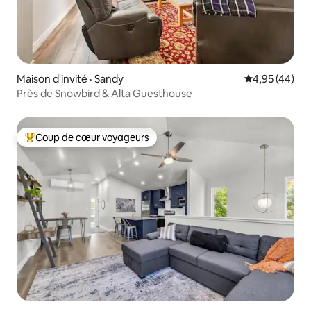
Maison d'invité · Sandy
Note moyenne
4,95 (44)
Près de Snowbird & Alta Guesthouse
Coup de cœur voyageurs
Coup de cœur voyageurs parmi les plus aimés