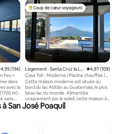
Gîte à la
Coup de cœur voyageurs
Coup
Coup de cœur voyageurs parmi les plus aimés
Coup de
WOW ! Ca
d'inspir
Bienvenu
domaine 
montagne
Guatemal
dispose 
pyramide 
salle de b
res
moderne 
avec une 
ote moyenne de 4,95 sur 5, 134 commentaires
4,95 (134)
Logement · Santa Cruz la La
Note moyenne de 4,97 
4,97 (109)
montagne
guna
de rando
an Feu »
Casa Toli - Moderne | Piscine chauffée |
paysagers
Wi-Fi rapide
rne dans
Cette maison moderne est située au
d'Antigu
es avec la
bord du lac Atitlán au Guatemala, le plus
voiture. 
 (1700 m) -
beau lac du monde. Alimentée
parfaite
nk sans
uniquement par le soleil, cette maison à
House. R
 à San José Poaquíl
ricité
énergie verte dispose de 4 chambres, de
aujourd'h
 - Toutes
3 toilettes et d'une demi-toilette, d'une
tement
grande piscine chauffée, d'un terrain de
 souffle
soccer, d'un foyer extérieur et d'un quai
rdement »
moderne. Venez vous détendre et vous
évolution.
évader, mais si vous voulez travailler,