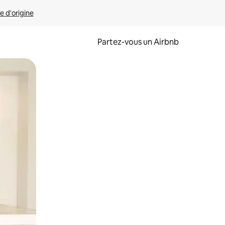
e d'origine
Partez-vous un Airbnb
et en les faisant glisser.