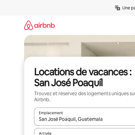
Aller
Une pa
directement
au
contenu
Locations de vacances :
San José Poaquíl
Trouvez et réservez des logements uniques su
Airbnb.
Emplacement
Quand les résultats sont affichés, parcourez-les en 
Arrivée