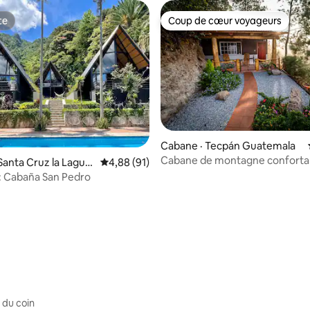
te
Coup de cœur voyageurs
te
Coup de cœur voyageurs
Cabane · Tecpán Guatemala
Cabane de montagne conforta
Santa Cruz la Lagun
Note moyenne de 4,88 sur 5, 91 commentai
4,88 (91)
réserve privée avec vue impre
 : Cabaña San Pedro
5 sur 5, 9 commentaires
 du coin