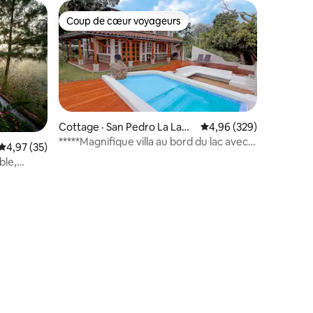
Coup de cœur voyageurs
Coup de cœur voyageurs
Cottage · San Pedro La Lagu
Note moyenne de 4,96 
4,96 (329)
na
*****Magnifique villa au bord du lac avec
Note moyenne de 4,97 sur 5, 35 commentaires
4,97 (35)
une plage confortable
ble,
res
nable