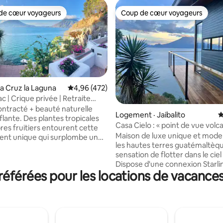
de cœur voyageurs
Coup de cœur voyageurs
cœur voyageurs parmi les plus aimés
Coup de cœur voyageurs
nta Cruz la Laguna
Note moyenne de 4,96 sur 5, 472 commentai
4,96 (472)
iac | Crique privée | Retraite
sur 5, 171 commentaires
ntracté + beauté naturelle
Logement · Jaibalito
N
lante. Des plantes tropicales
Casa Cielo : « point de vue volc
res fruitiers entourent cette
Maison de luxe unique et mode
iment unique qui surplombe une
les hautes terres guatémaltèqu
vée, où des falaises de 70 pieds
sensation de flotter dans le ciel
dans des eaux claires et
Dispose d'une connexion Starli
 des vues spectaculaires sur le
férées pour les locations de vacances
obstacle avec 24 heures d'élect
ininterrompue (lithium/solaire)
n planche à pagaie ou en
les fenêtres s'ouvrent complè
axez dans le bain extérieur ou
pour saluer les vues à couper le
 pique-nique avec une pizza
de 5 volcans et du « lac à débo
 brique. Les espaces
de la « peinture » en constante 
s abondent pour bronzer, se