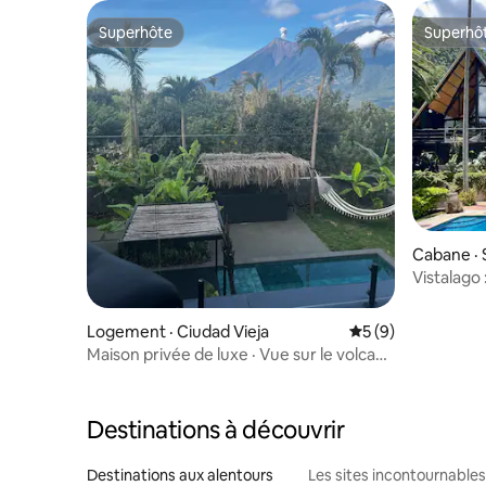
Superhôte
Superhô
Superhôte
Superhô
Cabane · 
a
Vistalago
Logement · Ciudad Vieja
Note moyenne de 
5 (9)
Maison privée de luxe · Vue sur le volcan ·
Jacuzzi
Destinations à découvrir
Destinations aux alentours
Les sites incontournables