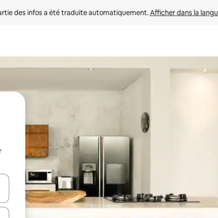
rtie des infos a été traduite automatiquement. 
Afficher dans la langu
r
utilisant les flèches vers le haut et vers le bas, ou en appuyant dessus 