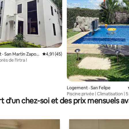
sur 5, 110 commentaires
· San Martín Zapoti
Note moyenne de 4,91 sur 5, 45 commentai
4,91 (45)
près de l'Irtra !
Logement · San Felipe
Piscine privée | Climatisation | 
t d'un chez-soi et des prix mensuels 
IRTRA | Coffre-fort