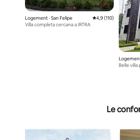
Logement · San Felipe
Note moyenne de 4,9 
4,9 (110)
Villa completa cercana a IRTRA
Logement 
tlán
Belle villa 
Le confor