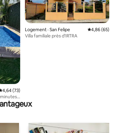
Logement · San Felipe
Note moyenne de 4,86
4,86 (65)
Villa familiale près d'IRTRA
res
Note moyenne de 4,64 sur 5, 73 commentaires
4,64 (73)
5 minutes
avantageux