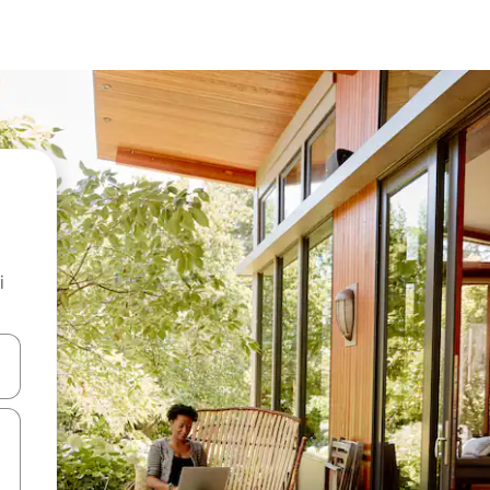
i
.
utilisant les flèches vers le haut et vers le bas, ou en appuyant dessus 