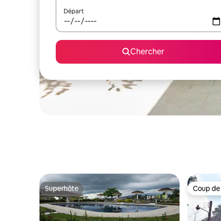
Départ
Chercher
Superhôte
Coup de
Superhôte
Coup de