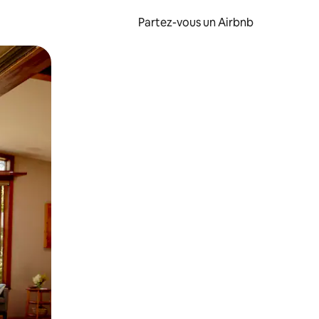
Partez-vous un Airbnb
et en les faisant glisser.