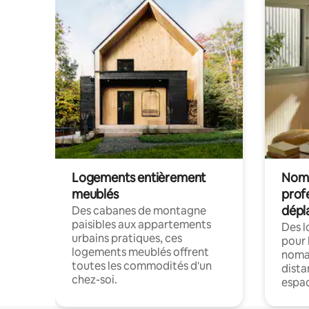
Logements entièrement
Noma
meublés
prof
dépl
Des cabanes de montagne
paisibles aux appartements
Des 
urbains pratiques, ces
pour 
logements meublés offrent
nomad
toutes les commodités d'un
dista
chez-soi.
espac