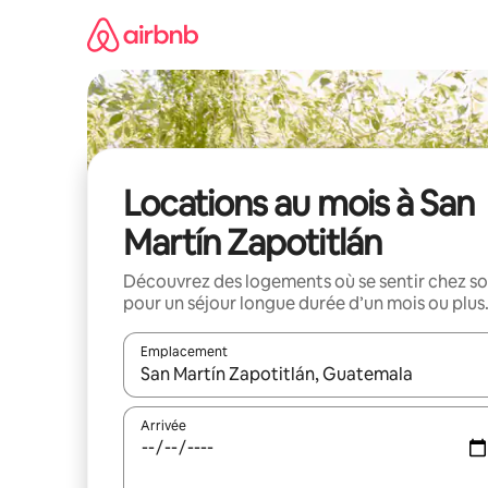
Aller
directement
au
contenu
Locations au mois à San
Martín Zapotitlán
Découvrez des logements où se sentir chez so
pour un séjour longue durée d’un mois ou plus
Emplacement
Quand les résultats sont affichés, parcourez-les en 
Arrivée