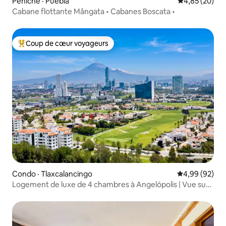
Péniche · Puebla
Note moyenne
4,85 (20)
Cabane flottante Mångata • Cabanes Boscata •
Coup de cœur voyageurs
Coup de cœur voyageurs parmi les plus aimés
Condo · Tlaxcalancingo
Note moyenne
4,99 (92)
Logement de luxe de 4 chambres à Angelópolis | Vue sur
La Vista + piscine