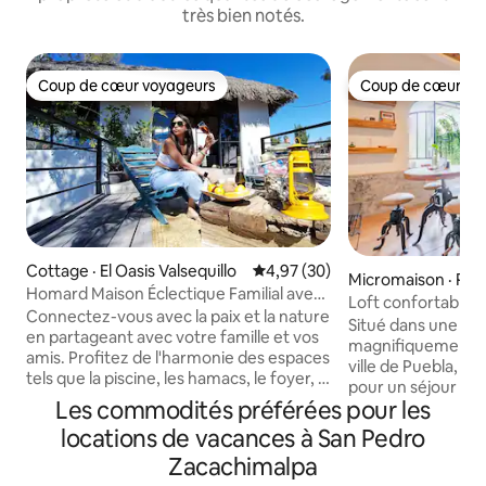
très bien notés.
Coup de cœur voyageurs
Coup de cœur vo
Coup de cœur voyageurs
Coup de cœur vo
Cottage · El Oasis Valsequillo
Note moyenne de 4,97 sur 5, 
4,97 (30)
Micromaison · Pue
Homard Maison Éclectique Familial avec
Loft confortable 
style Plage
Connectez-vous avec la paix et la nature
maison historique
Situé dans une mai
en partageant avec votre famille et vos
magnifiquement r
amis. Profitez de l'harmonie des espaces
ville de Puebla, ce
tels que la piscine, les hamacs, le foyer, le
pour un séjour con
jacuzzi panoramique, la cheminée, la
Les commodités préférées pour les
authentique. Que 
télévision, le barbecue couvert, le bar, la
vous détendre après
locations de vacances à San Pedro
salle à manger à thème, les terrasses
ou pour travailler
avec vue sur le lac, la terrasse ensoleillée
Zacachimalpa
connexion Internet
et les espaces verts, chaque espace est