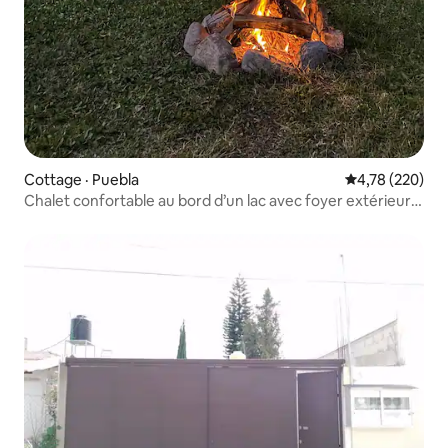
Cottage · Puebla
Note moyenne 
4,78 (220)
Chalet confortable au bord d’un lac avec foyer extérieur
et foyer intérieur