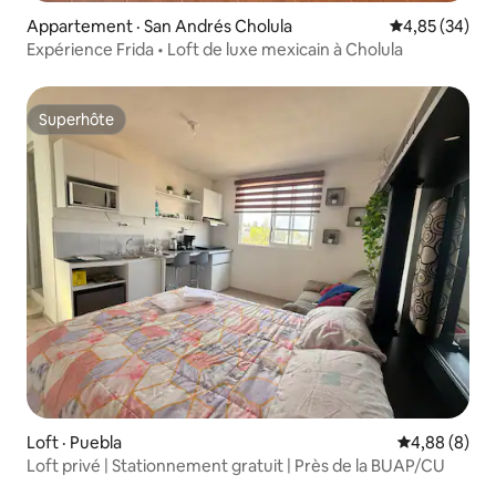
Appartement · San Andrés Cholula
Note moyenne
4,85 (34)
Expérience Frida • Loft de luxe mexicain à Cholula
Superhôte
Superhôte
Loft · Puebla
Note moyenn
4,88 (8)
Loft privé | Stationnement gratuit | Près de la BUAP/CU