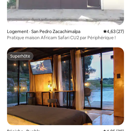
Logement · San Pedro Zacachimalpa
Note moyenne
4,63 (27)
Pratique maison Africam Safari CU2 par Périphérique !
Superhôte
Superhôte