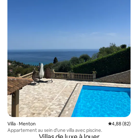
Villa · Menton
Note moyenne
4,88 (82)
Appartement au sein d’une villa avec piscine.
Villas de luxe à louer