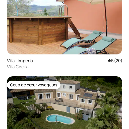
Villa · Imperia
Note moye
5 (20)
Villa Cecilia
Coup de cœur voyageurs
Coup de cœur voyageurs