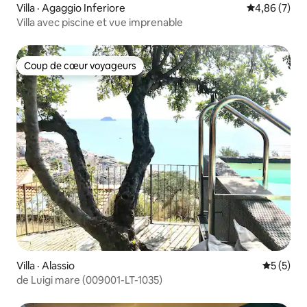
Villa · Agaggio Inferiore
Note moyenn
4,86 (7)
Villa avec piscine et vue imprenable
Coup de cœur voyageurs
Coup de cœur voyageurs
Villa · Alassio
Note moy
5 (5)
de Luigi mare (009001-LT-1035)