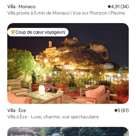
Villa · Monaco
Note moyenne
4,91 (34)
Villa privée à 5 min de Monaco | Vue sur l'horizon | Piscine
Coup de cœur voyageurs
Coup de cœur voyageurs parmi les plus aimés
Villa · Èze
Note moye
5 (61)
Villa à Èze - Luxe, charme, vue spectaculaire
Superhôte