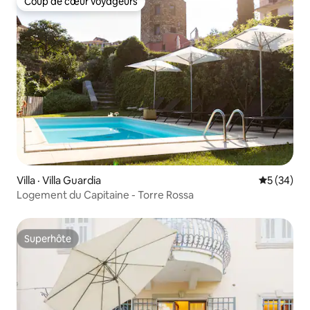
Coup de cœur voyageurs
Coup de cœur voyageurs
Villa · Villa Guardia
Note moye
5 (34)
Logement du Capitaine - Torre Rossa
Superhôte
Superhôte