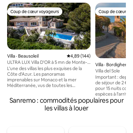
Coup de cœur voyageurs
Coup de cœur vo
Coup de cœur voyageurs
Coup de cœur vo
Villa · Beausoleil
Note moyenne de 4,89 sur 5, 1
4,89 (144)
ULTRA LUX Villa D'OR à 5 mn de Monte-
Villa · Bordighera
Carlo, Monaco
L'une des villas les plus exquises de la
Villa del Sole
Côte d'Azur. Les panoramas
Important : depuis
imprenables sur Monaco et la mer
de séjour de 2 €/pe
Méditerranée, vus de toutes les
pour 15 nuits cons
chambres, l'ambiance, l'espace
espèces à l'arriv
extérieur avec l'immense jardin et la
Sanremo : commodités populaires pour
appartement réno
piscine feront de votre séjour un
familiale indépen
les villas à louer
moment inoubliable ! Les équipements
minutes des plage
supplémentaires comprennent un
centre. Il peut accu
sauna pour 6 personnes, un jacuzzi
personnes, chambr
extérieur chauffé pour 6 personnes, un
canapé-lit x 2 pers
jacuzzi intérieur et un barbecue au gaz.