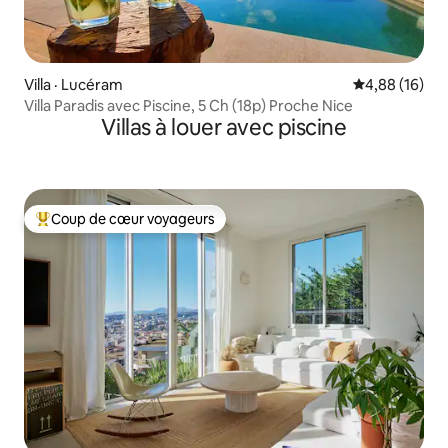
Villa · Lucéram
Note moyenne
4,88 (16)
Villa Paradis avec Piscine, 5 Ch (18p) Proche Nice
Villas à louer avec piscine
Coup de cœur voyageurs
Coup de cœur voyageurs parmi les plus aimés