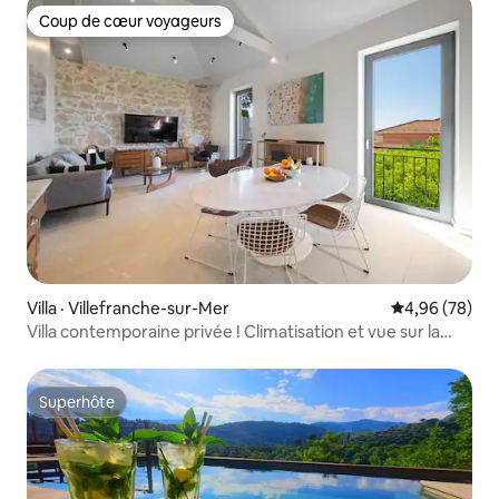
Coup de cœur voyageurs
Coup de cœur voyageurs
Villa · Villefranche-sur-Mer
Note moyenne
4,96 (78)
Villa contemporaine privée ! Climatisation et vue sur la
mer !
Superhôte
Superhôte