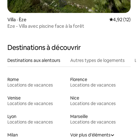
Villa · Èze
Note moyenne
4,92 (12)
Eze - Villa avec piscine face à la forêt
Destinations à découvrir
Destinations aux alentours
Autres types de logements
L
Rome
Florence
Locations de vacances
Locations de vacances
Venise
Nice
Locations de vacances
Locations de vacances
Lyon
Marseille
Locations de vacances
Locations de vacances
Milan
Voir plus d'éléments