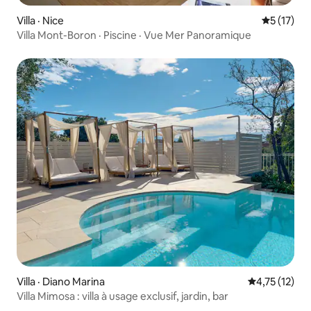
Villa · Nice
Note moye
5 (17)
Villa Mont-Boron · Piscine · Vue Mer Panoramique
Villa · Diano Marina
Note moyenne
4,75 (12)
Villa Mimosa : villa à usage exclusif, jardin, bar