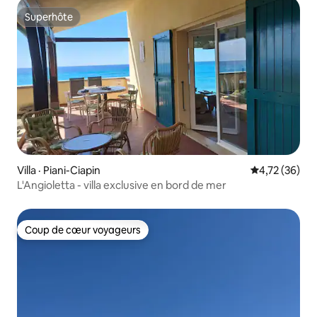
Superhôte
Superhôte
Villa · Piani-Ciapin
Note moyenne
4,72 (36)
L'Angioletta - villa exclusive en bord de mer
Coup de cœur voyageurs
Coup de cœur voyageurs