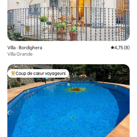
Villa · Bordighera
Note moyenn
4,75 (8)
Villa Grande
Coup de cœur voyageurs
Coup de cœur voyageurs parmi les plus aimés