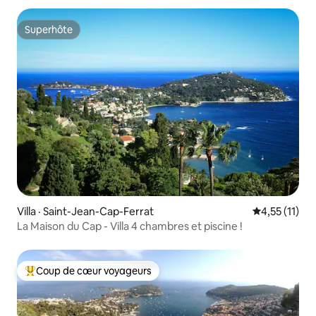
Superhôte
Superhôte
Villa · Saint-Jean-Cap-Ferrat
Note moyenne
4,55 (11)
La Maison du Cap - Villa 4 chambres et piscine !
Coup de cœur voyageurs
Coup de cœur voyageurs parmi les plus aimés