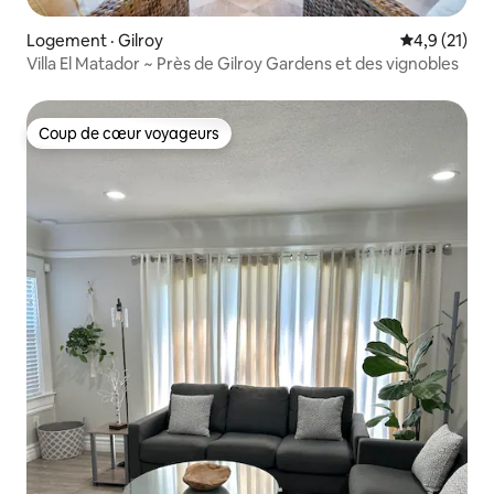
Logement · Gilroy
Note moyenn
4,9 (21)
Villa El Matador ~ Près de Gilroy Gardens et des vignobles
Coup de cœur voyageurs
Coup de cœur voyageurs