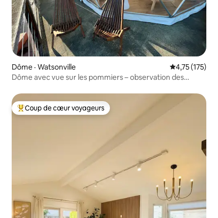
Dôme · Watsonville
Note moyenne 
4,75 (175)
Dôme avec vue sur les pommiers – observation des
étoiles à volonté !
Coup de cœur voyageurs
Coup de cœur voyageurs parmi les plus aimés