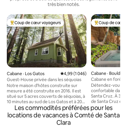
très bien notés.
Coup de cœur voyageurs
Coup de cœur 
Coup de cœur voyageurs parmi les plus aimés
Coup de cœur voy
Cabane · Boulder 
Cabane · Los Gatos
Note moyenne de 4,99 sur 5, 1 0
4,99 (1 046)
Cabane en forêt et
Guest-House privée dans les séquoias
Détendez-vous da
Notre maison d'hôtes construite sur
confortable dans 
mesure a été construite en 2016. Il est
Santa Cruz. À 30 m
situé sur 5 acres couverts de séquoias, à
de Santa Cruz et d
10 minutes au sud de Los Gatos et à 20
Les commodités préférées pour les
charmant studio d
minutes de Santa Cruz. Nous avons un
le cadre idéal pou
accès facile aux sentiers de randonnée
locations de vacances à Comté de Santa
vie urbaine et se 
pédestre et cyclable, à une dégustation
Clara
séquoias. La caban
de vin de classe mondiale, à des