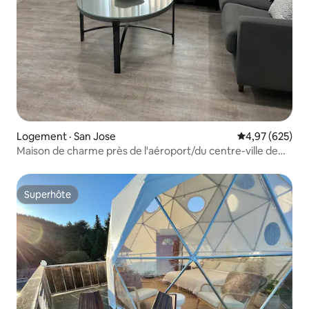
Logement · San Jose
Note moyenne 
4,97 (625)
Maison de charme près de l'aéroport/du centre-ville de
San José/SAP
Superhôte
Superhôte