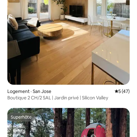
Logement · San Jose
Note moye
5 (47)
Boutique 2 CH/2 SAL | Jardin privé | Silicon Valley
Superhôte
Superhôte