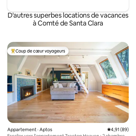
D'autres superbes locations de vacances
à Comté de Santa Clara
Coup de cœur voyageurs
Coup de cœur voyageurs parmi les plus aimés
Appartement · Aptos
Note moyenne
4,91 (89)
Escalier vers l'appartement Treetop Heaven : 2 chambres,