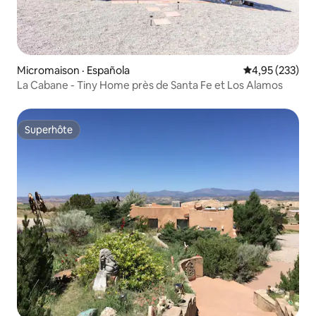
Micromaison · Española
Note moyenne 
4,95 (233)
La Cabane - Tiny Home près de Santa Fe et Los Alamos
Superhôte
Superhôte