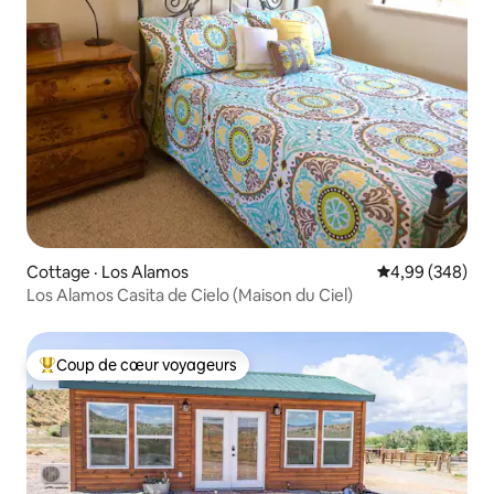
Cottage · Los Alamos
Note moyenne 
4,99 (348)
Los Alamos Casita de Cielo (Maison du Ciel)
Coup de cœur voyageurs
Coup de cœur voyageurs parmi les plus aimés