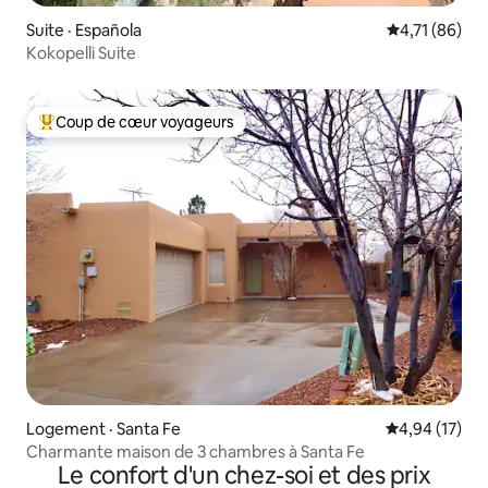
Suite · Española
Note moyenne
4,71 (86)
Kokopelli Suite
Coup de cœur voyageurs
Coup de cœur voyageurs parmi les plus aimés
Logement · Santa Fe
Note moyenne
4,94 (17)
Charmante maison de 3 chambres à Santa Fe
Le confort d'un chez-soi et des prix