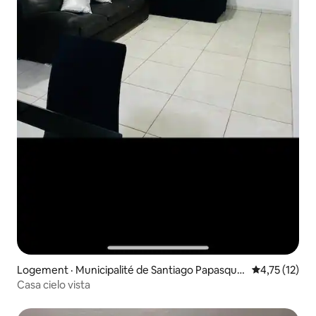
Logement · Municipalité de Santiago Papasquia
Note moyenne
4,75 (12)
ro
Casa cielo vista