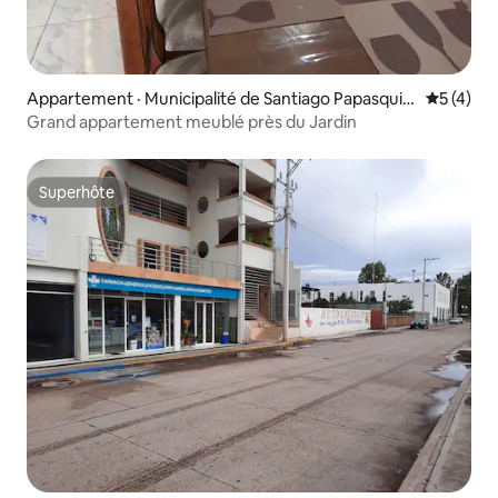
Appartement · Municipalité de Santiago Papasquia
Note moy
5 (4)
ro
Grand appartement meublé près du Jardin
Superhôte
Superhôte