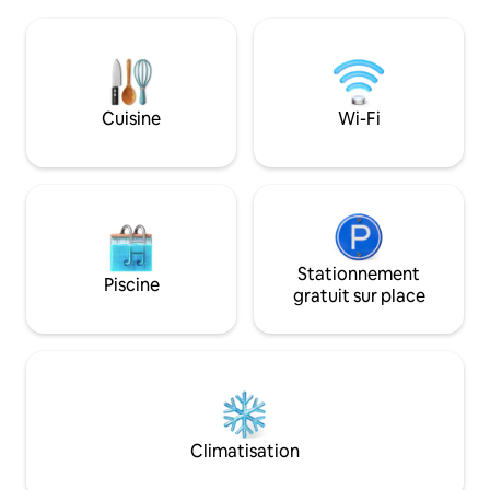
base : 500€ par nu
Vergisson et des villages pittoresques
chaque personne 
comme Milly Lamartine, La Roche
par nuit Louable à 
Vineuse, Verzé. En juin, juillet et août, la
option ménage facultatif 1
propriété n'est louée que le samedi
samedi.
Cuisine
Wi-Fi
Stationnement
Piscine
gratuit sur place
Climatisation