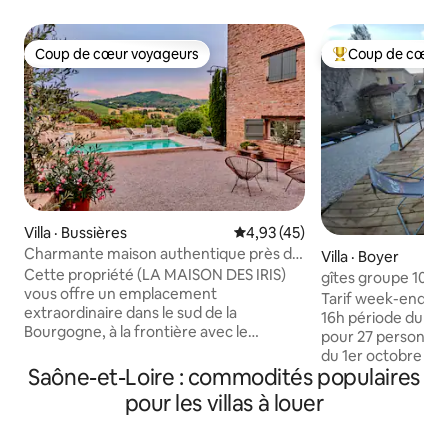
Coup de cœur voyageurs
Coup de cœur 
Coup de cœur voyageurs
Coup de cœur voy
Villa · Bussières
Note moyenne de 4,93 sur 5, 
4,93 (45)
Charmante maison authentique près de
Villa · Boyer
Cluny
Cette propriété (LA MAISON DES IRIS)
gîtes groupe 10 à 
vous offre un emplacement
selon saison
Tarif week-end : 
extraordinaire dans le sud de la
16h période du 1er avril au 30 sept tarif
Bourgogne, à la frontière avec le
pour 27 personnes gîte entier pério
Beaujolais. Avec un accès direct à des
du 1er octobre au 
vins de classe mondiale, de beaux
Saône-et-Loire : commodités populaires
personnes jusqu'à
paysages, une histoire riche et de beaux
supplément 70€ par pe
pour les villas à louer
endroits. Tout cela à distance de vélo de
dimanche 19h00 a
célèbres villages viticoles tels que
toute l’année sauf 
Solutré-Pouilly , Fuissé, Saint-Vérand,