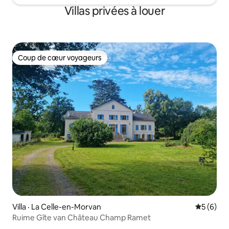
Villas privées à louer
Coup de cœur voyageurs
Coup de cœur voyageurs
Villa · La Celle-en-Morvan
Note moy
5 (6)
Ruime Gîte van Château Champ Ramet