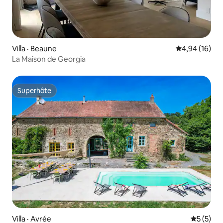
Villa · Beaune
Note moyenne
4,94 (16)
La Maison de Georgia
Superhôte
Superhôte
Villa · Avrée
Note moy
5 (5)