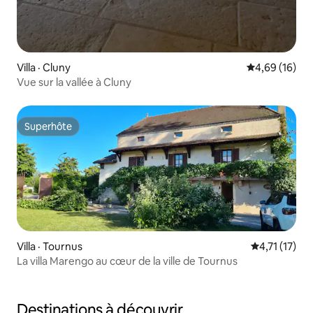
Villa · Cluny
Note moyenne
4,69 (16)
Vue sur la vallée à Cluny
Superhôte
Superhôte
Villa · Tournus
Note moyenne
4,71 (17)
La villa Marengo au cœur de la ville de Tournus
Destinations à découvrir