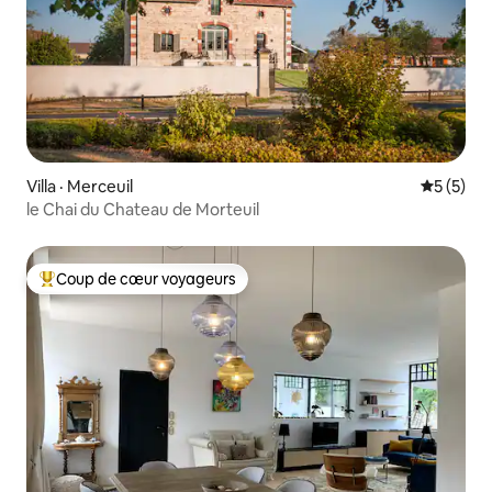
Villa · Merceuil
Note moy
5 (5)
le Chai du Chateau de Morteuil
Coup de cœur voyageurs
Coup de cœur voyageurs parmi les plus aimés