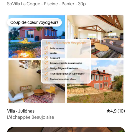
SoVilla La Coque - Piscine - Panier - 30p.
Coup de cœur voyageurs
Coup de cœur voyageurs
Villa · Juliénas
Note moyenn
4,9 (10)
L'échappée Beaujolaise