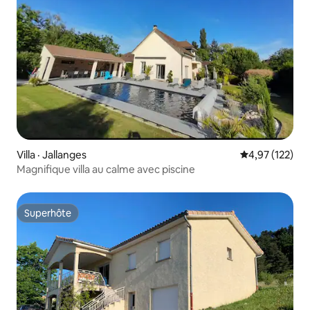
Villa · Jallanges
Note moyenne 
4,97 (122)
Magnifique villa au calme avec piscine
Superhôte
Superhôte