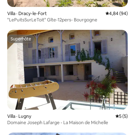
Villa · Dracy-le-Fort
Note moyenne
4,84 (94)
"LePuitsSurLeToit" Gîte-12pers- Bourgogne
Superhôte
Superhôte
Villa · Lugny
Note moy
5 (5)
Domaine Joseph Lafarge - La Maison de Michelle