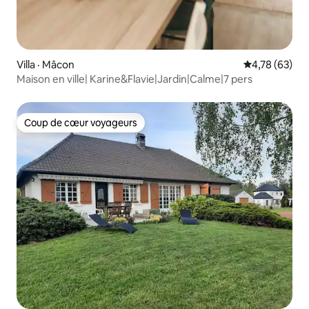
Villa · Mâcon
Note moyenne
4,78 (63)
Maison en ville| Karine&Flavie|Jardin|Calme|7 pers
Coup de cœur voyageurs
Coup de cœur voyageurs