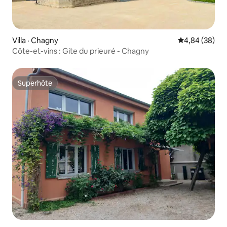
Villa · Chagny
Note moyenne
4,84 (38)
Côte-et-vins : Gite du prieuré - Chagny
Superhôte
Superhôte