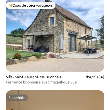
Coup de cœur voyageurs
Coup de cœur voyageurs parmi les plus aimés
Villa · Saint-Laurent-en-Brionnais
Note moyenne
4,99 (84)
Fermette brionnaise avec magnifique vue
Superhôte
Superhôte