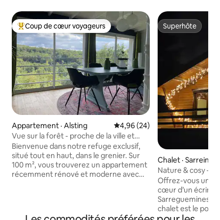
Coup de cœur voyageurs
Superhôte
Coup de cœur voyageurs parmi les plus aimés
Superhôte
Appartement · Alsting
Note moyenne de 4,96 sur 5, 
4,96 (24)
Vue sur la forêt - proche de la ville et
calme
Bienvenue dans notre refuge exclusif,
situé tout en haut, dans le grenier. Sur
Chalet · Sarreinsm
100 m², vous trouverez un appartement
Nature & cosy – 
récemment rénové et moderne avec
linge incl.
Offrez-vous une 
une vue imprenable sur les forêts. Le
cœur d’un écrin d
salon ouvert allie un mobilier élégant à
Sarreguemines et l
l'espace et à la lumière. 2 chambres
chalet est le point
calmes, une salle de bains élégante avec
Les commodités préférées pour les
vos randonnées en