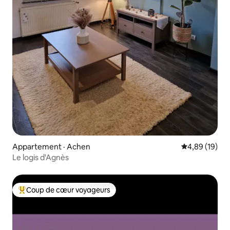
Appartement · Achen
Note moyenne
4,89 (19)
Le logis d'Agnès
Coup de cœur voyageurs
Coup de cœur voyageurs parmi les plus aimés