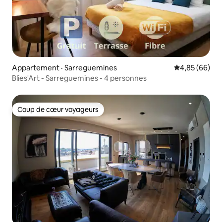
Appartement · Sarreguemines
Note moyenne
4,85 (66)
Blies'Art - Sarreguemines - 4 personnes
Coup de cœur voyageurs
Coup de cœur voyageurs