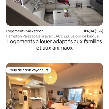
Logement · Saskatoon
Note moyenne 
4,84 (166)
Hampton Palazzo Bella avec JACUZZI. Séjour de longue
Logements à louer adaptés aux familles
durée
et aux animaux
Coup de cœur voyageurs
Coup de cœur voyageurs