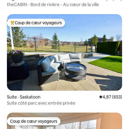
theCABIN - Bord de rivière - Au cœur de la ville
Coup de cœur voyageurs
Coup de cœur voyageurs parmi les plus aimés
Suite · Saskatoon
Note moyenne 
4,87 (653)
Suite côté parc avec entrée privée
Coup de cœur voyageurs
Coup de cœur voyageurs