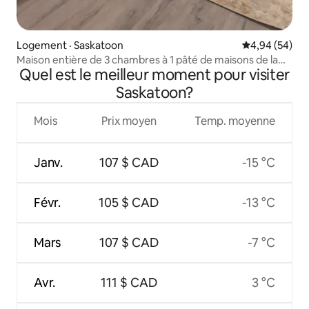
Logement · Saskatoon
Note moyenne
4,94 (54)
Maison entière de 3 chambres à 1 pâté de maisons de la
Quel est le meilleur moment pour visiter
rivière/5 minutes à pied du centre-ville
Saskatoon?
Mois
Prix moyen
Temp. moyenne
Janv.
107 $ CAD
-15 °C
Févr.
105 $ CAD
-13 °C
Mars
107 $ CAD
-7 °C
Avr.
111 $ CAD
3 °C