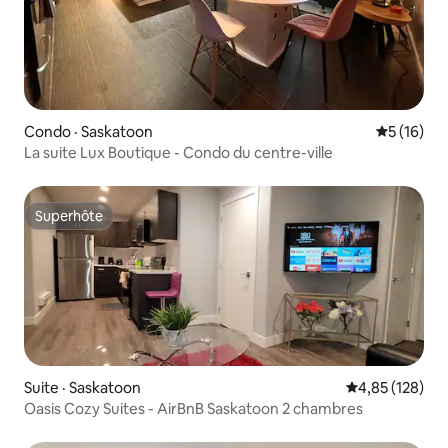
Condo · Saskatoon
Note moye
5 (16)
La suite Lux Boutique - Condo du centre-ville
Superhôte
Superhôte
Suite · Saskatoon
Note moyenne 
4,85 (128)
Oasis Cozy Suites - AirBnB Saskatoon 2 chambres