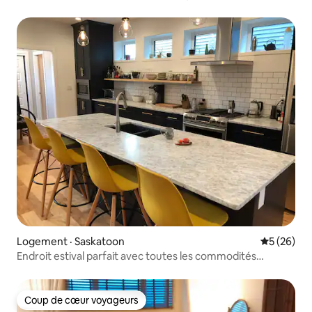
parking
Logement · Saskatoon
Note moye
5 (26)
Endroit estival parfait avec toutes les commodités
extérieures!
Coup de cœur voyageurs
Coup de cœur voyageurs