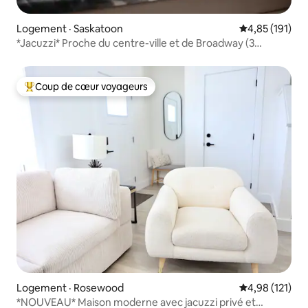
Logement · Saskatoon
Note moyenne 
4,85 (191)
*Jacuzzi* Proche du centre-ville et de Broadway (3
chambres)
Coup de cœur voyageurs
Coup de cœur voyageurs parmi les plus aimés
Logement · Rosewood
Note moyenne 
4,98 (121)
*NOUVEAU* Maison moderne avec jacuzzi privé et