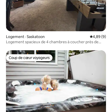
Logement · Saskatoon
Note moyenn
4,89 (9)
Logement spacieux de 4 chambres à coucher près de
l'aéroport de Saskatoon-John G. Diefenbaker (YXE) |
Jacuzzi + stationnement
Coup de cœur voyageurs
Coup de cœur voyageurs