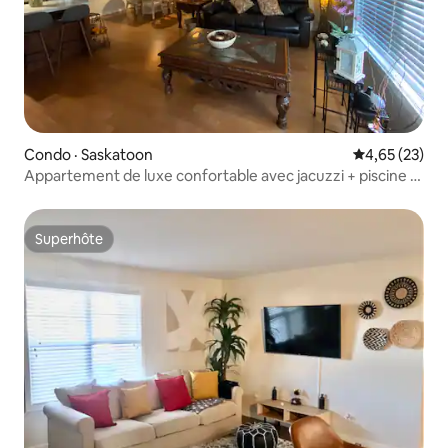
Condo · Saskatoon
Note moyenne
4,65 (23)
Appartement de luxe confortable avec jacuzzi + piscine +
salle de jeux + salle de sport
Superhôte
Superhôte