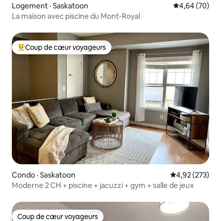
Logement · Saskatoon
Note moyenne
4,64 (70)
La maison avec piscine du Mont-Royal
Coup de cœur voyageurs
Coup de cœur voyageurs parmi les plus aimés
Condo · Saskatoon
Note moyenne 
4,92 (273)
Moderne 2 CH + piscine + jacuzzi + gym + salle de jeux
Coup de cœur voyageurs
Coup de cœur voyageurs