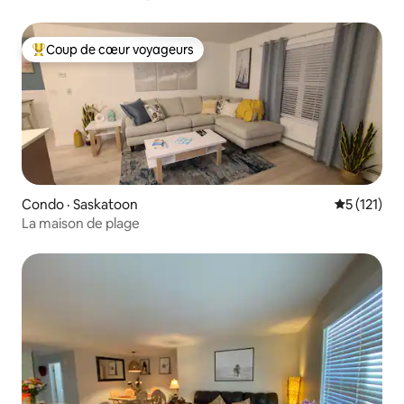
Coup de cœur voyageurs
Coup de cœur voyageurs parmi les plus aimés
Condo · Saskatoon
Note moyen
5 (121)
La maison de plage