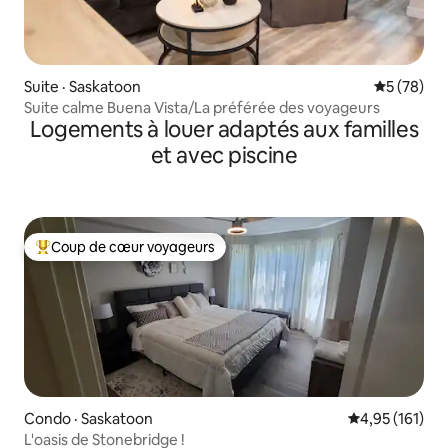
Suite · Saskatoon
Note moye
5 (78)
Suite calme Buena Vista/La préférée des voyageurs
Logements à louer adaptés aux familles
et avec piscine
Coup de cœur voyageurs
Coup de cœur voyageurs parmi les plus aimés
Condo · Saskatoon
Note moyenne 
4,95 (161)
L'oasis de Stonebridge !