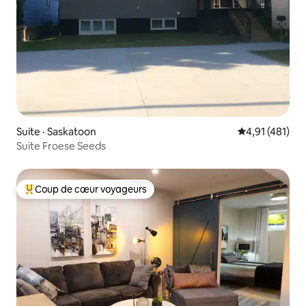
Suite · Saskatoon
Note moyenne 
4,91 (481)
Suite Froese Seeds
Coup de cœur voyageurs
Coup de cœur voyageurs parmi les plus aimés