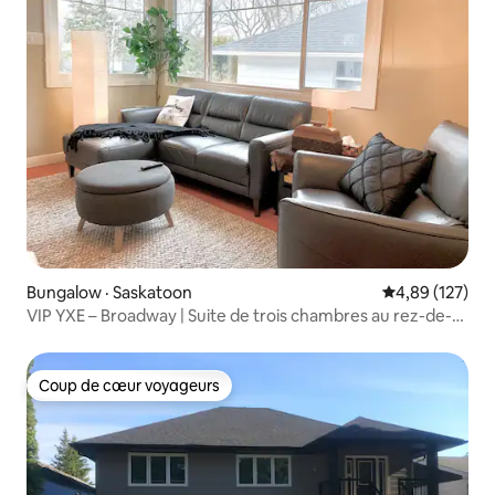
Bungalow · Saskatoon
Note moyenne 
4,89 (127)
VIP YXE – Broadway | Suite de trois chambres au rez-de-
chaussée
Coup de cœur voyageurs
Coup de cœur voyageurs