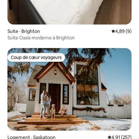
Suite · Brighton
Note moyenn
4,89 (9)
Suite Oasis moderne à Brighton
Coup de cœur voyageurs
Coup de cœur voyageurs
Logement · Saskatoon
Note moyenne 
4,91 (257)