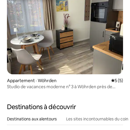
Appartement · Wöhrden
Note moy
5 (5)
Studio de vacances moderne n° 3 à Wöhrden près de
Büsum
Destinations à découvrir
Destinations aux alentours
Les sites incontournables du coin