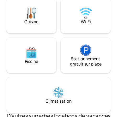
reposantes. Idéalement situé pour les
profiter du coucher
journées à la plage, les balades à vélo et
piscine ou regarder
les excursions – le point de départ idéal
bain à remous. Que
pour vos vacances inoubliables au bord
famille ou en grou
de la mer.
Cuisine
Wi-Fi
trouverez l'espace
détente.
Stationnement
Piscine
gratuit sur place
Climatisation
D'autres superbes locations de vacances