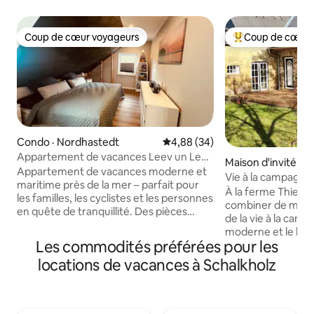
Coup de cœur voyageurs
Coup de cœur 
Coup de cœur voyageurs
Coup de cœur voy
Condo · Nordhastedt
Note moyenne de 4,88 sur 5, 
4,88 (34)
Appartement de vacances Leev un Lee
Maison d'invité · D
– Découvrez la campagne et la mer
Appartement de vacances moderne et
Vie à la campagne,
maritime près de la mer – parfait pour
À la ferme Thiess
les familles, les cyclistes et les personnes
combiner de maniè
en quête de tranquillité. Des pièces
de la vie à la cam
baignées de lumière avec un mobilier de
moderne et le bien
haute qualité offrent un confort pour
Les commodités préférées pour les
concept énergétiq
tous. Équipement pour enfants (chaise
paysage naturel pa
locations de vacances à Schalkholz
haute, lit, vaisselle) et parking à vélos
pourrez profiter 
sécurisé disponible. Le salon confortable
sur les champs et 
invite à la détente, tandis que les
balade à vélo, en 
chambres garantissent des nuits
pourrez vous déte