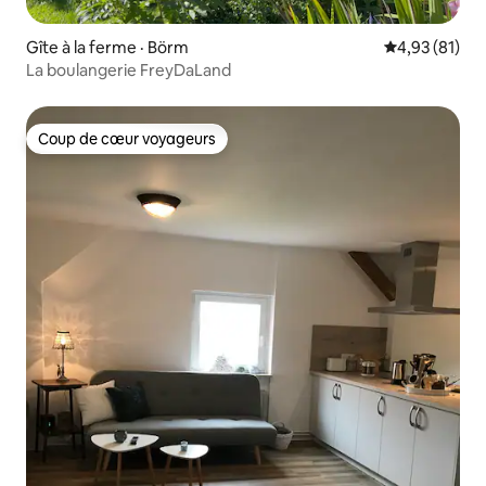
Gîte à la ferme · Börm
Note moyenne
4,93 (81)
La boulangerie FreyDaLand
Coup de cœur voyageurs
Coup de cœur voyageurs