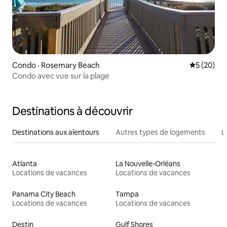
Condo · Rosemary Beach
Note moye
5 (20)
Condo avec vue sur la plage
Destinations à découvrir
Destinations aux alentours
Autres types de logements
L
Atlanta
La Nouvelle-Orléans
Locations de vacances
Locations de vacances
Panama City Beach
Tampa
Locations de vacances
Locations de vacances
Destin
Gulf Shores