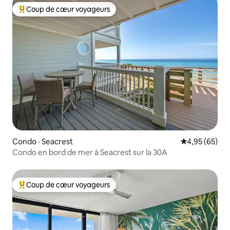
Coup de cœur voyageurs
Coup de cœur voyageurs parmi les plus aimés
Condo · Seacrest
Note moyenne
4,95 (65)
Condo en bord de mer à Seacrest sur la 30A
Coup de cœur voyageurs
Coup de cœur voyageurs parmi les plus aimés