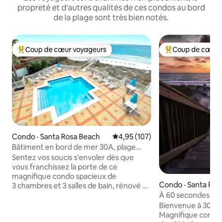
propreté et d'autres qualités de ces condos au bord
de la plage sont très bien notés.
Coup de cœur voyageurs
Coup de cœur 
Coup de cœur voyageurs parmi les plus aimés
Coup de cœur voy
Condo · Santa Rosa Beach
Note moyenne de 4,95 sur 5, 1
4,95 (107)
Bâtiment en bord de mer 30A, plage
privée, service de plage
Sentez vos soucis s'envoler dès que
vous franchissez la porte de ce
magnifique condo spacieux de
Condo · Santa Ros
3 chambres et 3 salles de bain, rénové et
décoré par des professionnels, situé
À 60 secondes de l
dans un immeuble en BORD DE MER
Seagrove - Vue sur 
Bienvenue à 30A 
avec vue sur la cime des arbres paisibles.
Magnifique condo 