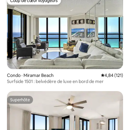
Coup de cœur voyageurs
Coup de cœur voyageurs
Condo · Miramar Beach
Note moyenne 
4,84 (121)
Surfside 1501 : belvédère de luxe en bord de mer
Superhôte
Superhôte