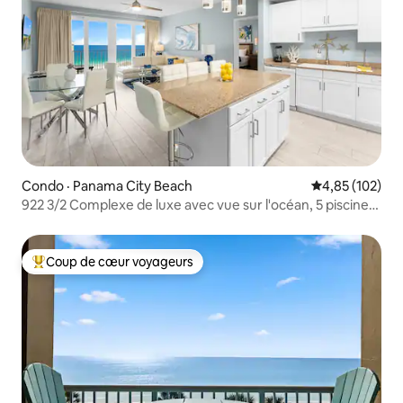
Condo · Panama City Beach
Note moyenne 
4,85 (102)
922 3/2 Complexe de luxe avec vue sur l'océan, 5 piscines,
18 ans et plus acceptés
Coup de cœur voyageurs
Coup de cœur voyageurs parmi les plus aimés