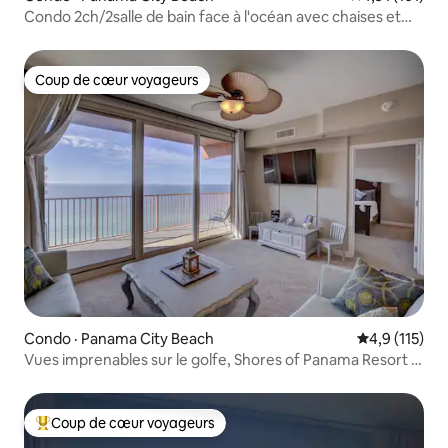
Condo 2ch/2salle de bain face à l'océan avec chaises et
parasol
Coup de cœur voyageurs
Coup de cœur voyageurs
Condo · Panama City Beach
Note moyenne
4,9 (115)
Vues imprenables sur le golfe, Shores of Panama Resort +
stationnement
Coup de cœur voyageurs
Coup de cœur voyageurs parmi les plus aimés