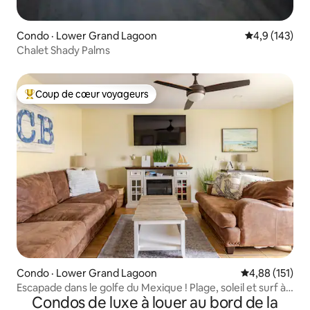
Condo · Lower Grand Lagoon
Note moyenne
4,9 (143)
Chalet Shady Palms
Coup de cœur voyageurs
Coup de cœur voyageurs parmi les plus aimés
Condo · Lower Grand Lagoon
Note moyenne 
4,88 (151)
Escapade dans le golfe du Mexique ! Plage, soleil et surf à
Condos de luxe à louer au bord de la
deux pas !