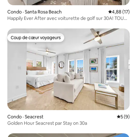
Condo · Santa Rosa Beach
Note moyenne
4,88 (17)
Happily Ever After avec voiturette de golf sur 30A! TOUT
NOUVEAU!
Coup de cœur voyageurs
Coup de cœur voyageurs
Condo · Seacrest
Note moy
5 (9)
Golden Hour Seacrest par Stay on 30a