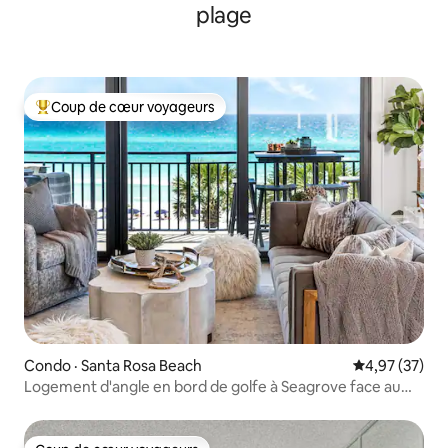
plage
Coup de cœur voyageurs
Coup de cœur voyageurs parmi les plus aimés
Condo · Santa Rosa Beach
Note moyenne
4,97 (37)
Logement d'angle en bord de golfe à Seagrove face au
coucher du soleil !