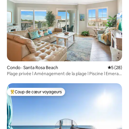
Condo · Santa Rosa Beach
Note moye
5 (28)
Plage privée l Aménagement de la plage l Piscine l Emerald
Jewel
Coup de cœur voyageurs
Coup de cœur voyageurs parmi les plus aimés