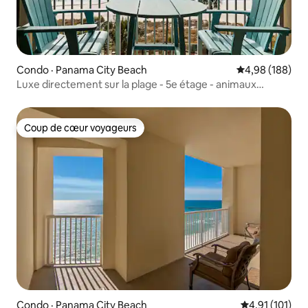
Condo · Panama City Beach
Note moyenne 
4,98 (188)
Luxe directement sur la plage - 5e étage - animaux
acceptés
Coup de cœur voyageurs
Coup de cœur voyageurs
Condo · Panama City Beach
Note moyenne 
4,91 (101)