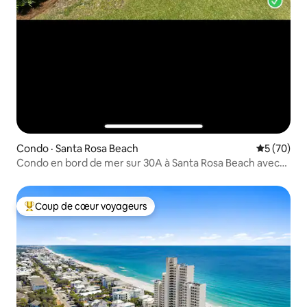
Condo · Santa Rosa Beach
Note moye
5 (70)
Condo en bord de mer sur 30A à Santa Rosa Beach avec
piscine
Coup de cœur voyageurs
Coup de cœur voyageurs parmi les plus aimés