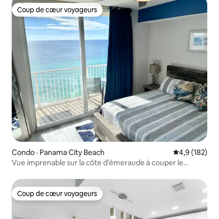
Coup de cœur voyageurs
Coup de cœur voyageurs
Condo · Panama City Beach
Note moyenne
4,9 (182)
Vue imprenable sur la côte d'émeraude à couper le
souffle !
Coup de cœur voyageurs
Coup de cœur voyageurs