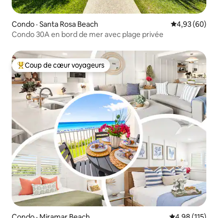
Condo · Santa Rosa Beach
Note moyenne
4,93 (60)
Condo 30A en bord de mer avec plage privée
Coup de cœur voyageurs
Coup de cœur voyageurs parmi les plus aimés
Condo · Miramar Beach
Note moyenne 
4,98 (115)