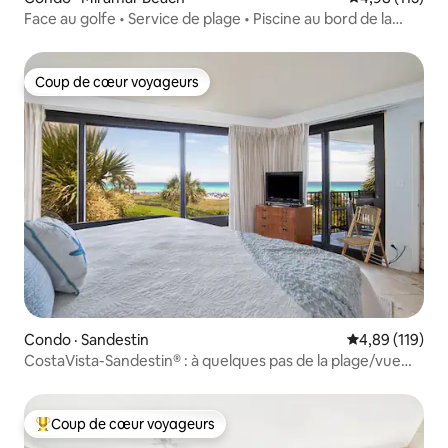
Face au golfe • Service de plage • Piscine au bord de la
plage
Coup de cœur voyageurs
Coup de cœur voyageurs
Condo · Sandestin
Note moyenne 
4,89 (119)
CostaVista-Sandestin® : à quelques pas de la plage/vue
sur le golfe !
Coup de cœur voyageurs
Coup de cœur voyageurs parmi les plus aimés