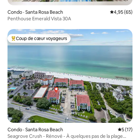
Condo · Santa Rosa Beach
Note moyenne
4,95 (65)
Penthouse Emerald Vista 30A
Coup de cœur voyageurs
Coup de cœur voyageurs parmi les plus aimés
Condo · Santa Rosa Beach
Note moye
5 (17)
Seagrove Crush - Rénové - À quelques pas de la plage