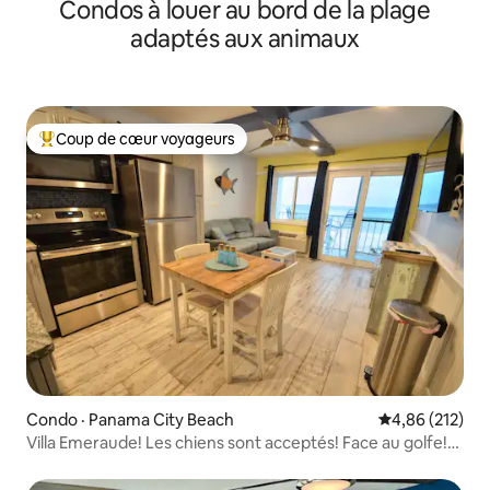
Condos à louer au bord de la plage
privée!
adaptés aux animaux
Coup de cœur voyageurs
Coup de cœur voyageurs parmi les plus aimés
Condo · Panama City Beach
Note moyenne 
4,86 (212)
Villa Emeraude! Les chiens sont acceptés! Face au golfe!
Parc Pier!