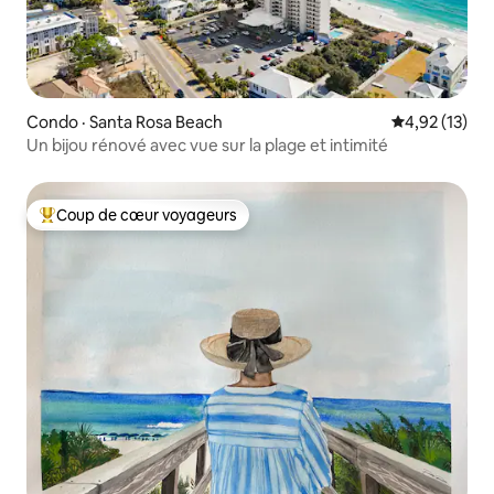
Condo · Santa Rosa Beach
Note moyenne
4,92 (13)
Un bijou rénové avec vue sur la plage et intimité
Coup de cœur voyageurs
Coup de cœur voyageurs parmi les plus aimés