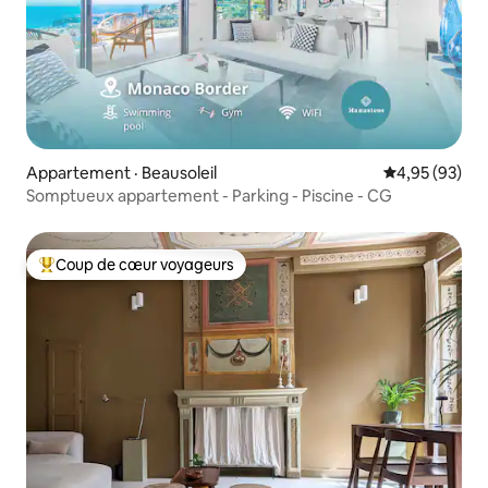
Appartement · Beausoleil
Note moyenne
4,95 (93)
Somptueux appartement - Parking - Piscine - CG
Coup de cœur voyageurs
Coup de cœur voyageurs parmi les plus aimés