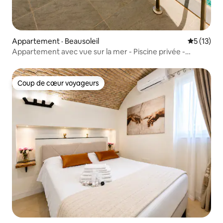
Appartement · Beausoleil
Note moye
5 (13)
Appartement avec vue sur la mer - Piscine privée -
Stationnement
Coup de cœur voyageurs
Coup de cœur voyageurs