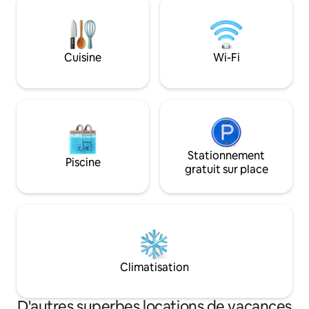
jacuzzi intérieur et un barbecue au gaz.
l'un des meilleurs 
Un parking à l'intérieur de la propriété
France et présent
est disponible pour 4 voitures. Elle se
site Web renommé 
trouve à 1 km/5 min en voiture de
design, l'architect
Monaco, de la plage, des restaurants et
Cuisine
Wi-Fi
intérieure
de la vie nocturne.
Stationnement
Piscine
gratuit sur place
Climatisation
D'autres superbes locations de vacances