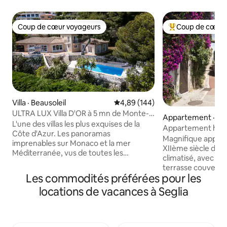
Coup de cœur voyageurs
Coup de cœur 
Coup de cœur voyageurs
Coup de cœur voy
Villa · Beausoleil
Note moyenne de 4,89 sur 5, 1
4,89 (144)
ULTRA LUX Villa D'OR à 5 mn de Monte-
Appartement · Sai
Carlo, Monaco
L'une des villas les plus exquises de la
Vence
Appartement hist
Côte d'Azur. Les panoramas
maison de Jacque
Magnifique appart
imprenables sur Monaco et la mer
XIIème siècle de 1
Méditerranée, vus de toutes les
climatisé, avec bai
chambres, l'ambiance, l'espace
terrasse couverte
extérieur avec l'immense jardin et la
Les commodités préférées pour les
la mer et les mon
piscine feront de votre séjour un
village médiéval q
locations de vacances à Seglia
moment inoubliable ! Les équipements
légendaire poète, 
supplémentaires comprennent un
français Jacques P
sauna pour 6 personnes, un jacuzzi
dans les années 1940. Réguliè
extérieur chauffé pour 6 personnes, un
salué par Condé 