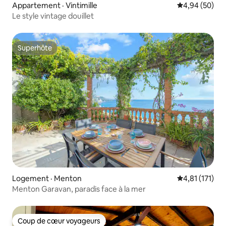
Appartement · Vintimille
Note moyenne
4,94 (50)
Le style vintage douillet
Superhôte
Superhôte
Logement · Menton
Note moyenne 
4,81 (171)
Menton Garavan, paradis face à la mer
Coup de cœur voyageurs
Coup de cœur voyageurs