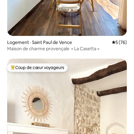
Logement · Saint Paul de Vence
Note moye
5 (76)
Maison de charme provençale « La Casetta »
Coup de cœur voyageurs
Coup de cœur voyageurs parmi les plus aimés