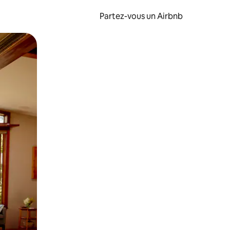
Partez-vous un Airbnb
et en les faisant glisser.