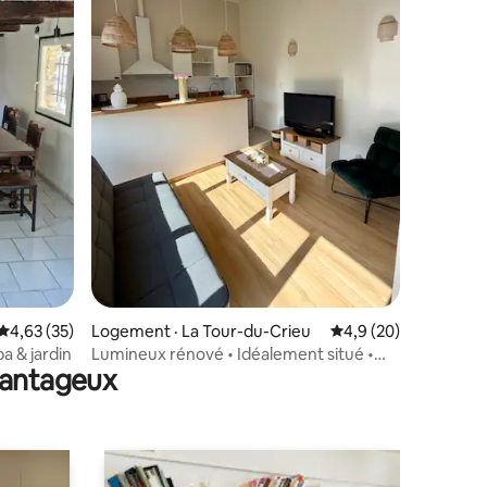
res
Note moyenne de 4,63 sur 5, 35 commentaires
4,63 (35)
Logement · La Tour-du-Crieu
Note moyenne de 4,9
4,9 (20)
a & jardin
Lumineux rénové • Idéalement situé •
avantageux
Clim & Wifi