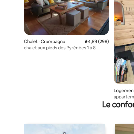
Chalet · Crampagna
Note moyenne de 4,89 
4,89 (298)
chalet aux pieds des Pyrénées 1 à 8
personnes
Logement
apparteme
Le confor
de Foix