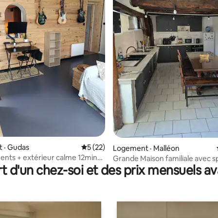
sur 5, 298 commentaires
 · Gudas
Note moyenne de 5 sur 5, 22 commentai
5 (22)
Logement · Malléon
nts + extérieur calme 12min
Grande Maison familiale avec sp
t d'un chez-soi et des prix mensuels 