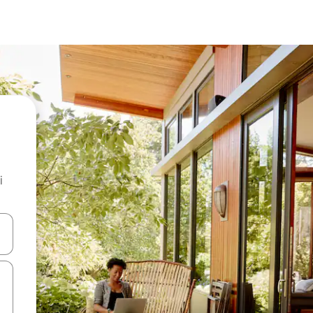
i
.
utilisant les flèches vers le haut et vers le bas, ou en appuyant dessus 