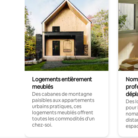
Logements entièrement
Noma
meublés
prof
dépl
Des cabanes de montagne
paisibles aux appartements
Des 
urbains pratiques, ces
pour 
logements meublés offrent
nomad
toutes les commodités d'un
dista
chez-soi.
espac