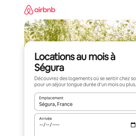
Aller
directement
au
contenu
Locations au mois à
Ségura
Découvrez des logements où se sentir chez so
pour un séjour longue durée d’un mois ou plus
Emplacement
Quand les résultats sont affichés, parcourez-les en 
Arrivée