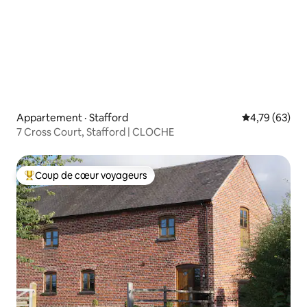
Appartement · Stafford
Note moyenne
4,79 (63)
7 Cross Court, Stafford | CLOCHE
Coup de cœur voyageurs
Coup de cœur voyageurs parmi les plus aimés