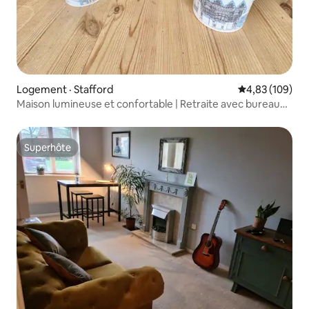
Logement · Stafford
Note moyenne 
4,83 (109)
Maison lumineuse et confortable | Retraite avec bureau
séparé
Superhôte
Superhôte