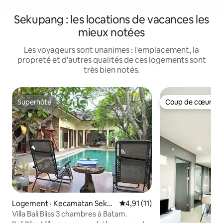
Sekupang : les locations de vacances les
mieux notées
Les voyageurs sont unanimes : l'emplacement, la
propreté et d'autres qualités de ces logements sont
très bien notés.
Superhôte
Coup de cœur vo
Superhôte
Coup de cœur vo
Logement · Kecamatan Seku
Note moyenne de 4,91 sur 5, 
4,91 (11)
pang
Villa Bali Bliss 3 chambres à Batam.