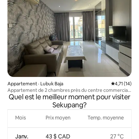
Appartement · Lubuk Baja
Note moyenne
4,71 (14)
Appartement de 2 chambres près du centre commercial
Quel est le meilleur moment pour visiter
Nagoya Hill
Sekupang?
Mois
Prix moyen
Temp. moyenne
Janv.
43 $ CAD
27 °C