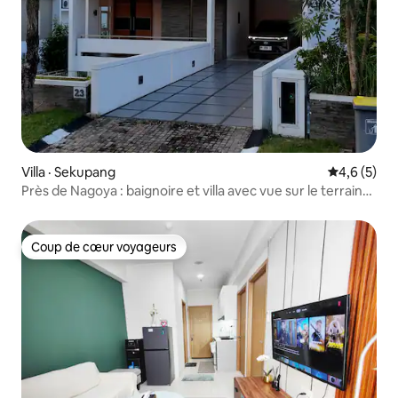
Villa · Sekupang
Note moyen
4,6 (5)
Près de Nagoya : baignoire et villa avec vue sur le terrain
de GOLF
Coup de cœur voyageurs
Coup de cœur voyageurs