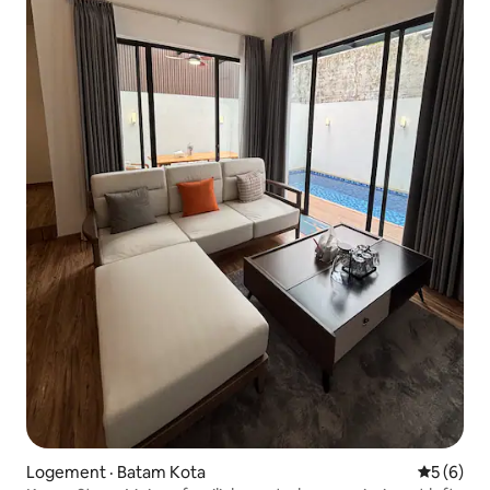
Logement · Batam Kota
Note moy
5 (6)