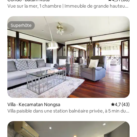
Vue sur la mer, 1 chambre | Immeuble de grande hauteur |
Piscine | Traversier de Batam
Superhôte
Superhôte
Villa · Kecamatan Nongsa
Note moyenn
4,7 (43)
Villa paisible dans une station balnéaire privée, à 5 min du
golf