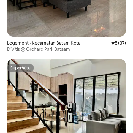
Logement · Kecamatan Batam Kota
Note moye
5 (37)
D'Vitis @ Orchard Park Bataam
Superhôte
Superhôte