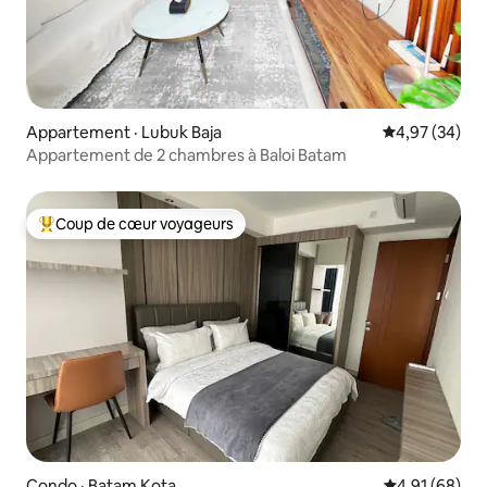
Appartement · Lubuk Baja
Note moyenne
4,97 (34)
Appartement de 2 chambres à Baloi Batam
Coup de cœur voyageurs
Coup de cœur voyageurs parmi les plus aimés
Condo · Batam Kota
Note moyenne
4,91 (68)