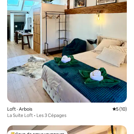
Loft · Arbois
Note moye
5 (10)
La Suite Loft • Les 3 Cépages