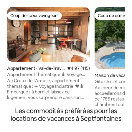
Coup de cœur voyageurs
Coup de cœur vo
Coup de cœur voyageurs
Coup de cœur vo
Appartement · Val-de-Trave
Note moyenne de 4,97 sur 5, 4
4,97 (415)
rs
Appartement thématique 🧳 Voyage
Maison de vacance
Industriel ✈️🖤
Au Creux de l’Areuse, appartement
ille
Gîte chic et confo
thématique : ✈️ Voyage Industriel 🖤🧳
Au cœur du massif
Embarquez à bord et laissez ce
accueillerons dan
logement vous surprendre dans son
de 1786 restauré
univers unique. Un endroit parfait pour
chambres tout conf
vous permettre de vous reposer à
Les commodités préférées pour les
un séjour avec billard,
proximité de nombreuses activités dans
société et bibliot
locations de vacances à Septfontaines
la région du Val-de-Travers.🌳🏘 : 50m
salle de fitness. V
de belles randonnées ⛰🗺 700m de la
face à la forêt et 
gare 🚉 1km de la via ferrata 🧗🏼‍♂️ 2km des