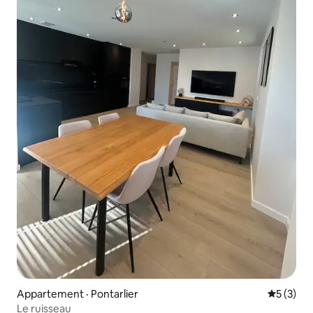
Appartement · Pontarlier
Note moy
5 (3)
Le ruisseau