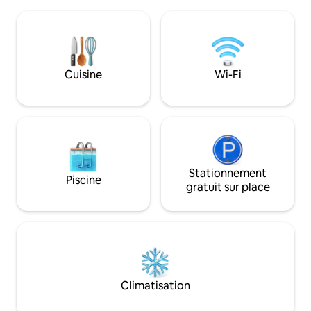
salon et grande sa
Mines d’asphalte ⛑🔦 3km de
ouverture sur un b
l’absintherie 🍾🥂 5km des Gorges de
entièrement équi
l’Areuse 🏞 7km du Creux du Van 📸🇨🇭
dans la même mai
23km de la ville de Neuchâtel🏢🌃
du gîte. Entre Bes
Cuisine
Wi-Fi
Stationnement
Piscine
gratuit sur place
Climatisation