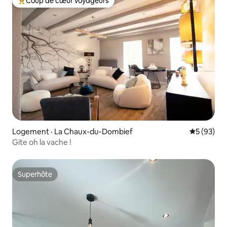
Coup de cœur voyageurs
Coup de cœur voyageurs parmi les plus aimés
Logement · La Chaux-du-Dombief
Note moye
5 (93)
Gite oh la vache !
Superhôte
Superhôte