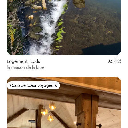
Logement · Lods
Note moye
5 (12)
la maison de la loue
Coup de cœur voyageurs
Coup de cœur voyageurs