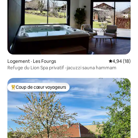
Logement · Les Fourgs
Note moyenne
4,94 (18)
Refuge du Lion Spa privatif -jacuzzi sauna hammam
Coup de cœur voyageurs
Coup de cœur voyageurs parmi les plus aimés