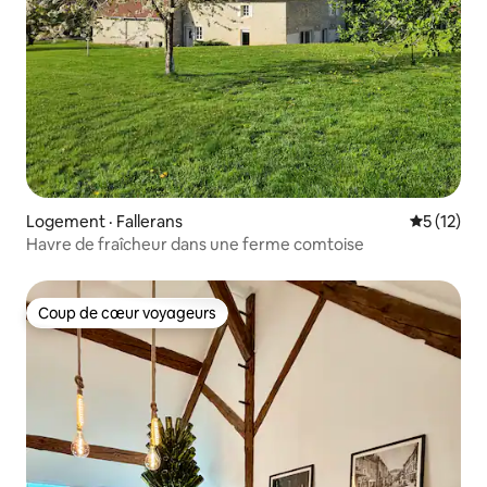
Logement · Fallerans
Note moye
5 (12)
Havre de fraîcheur dans une ferme comtoise
Coup de cœur voyageurs
Coup de cœur voyageurs