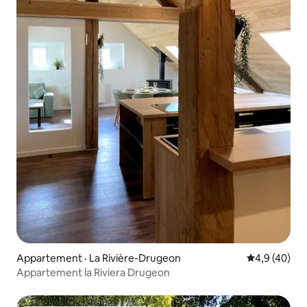
Appartement · La Rivière-Drugeon
Note moyenn
4,9 (40)
Appartement la Riviera Drugeon