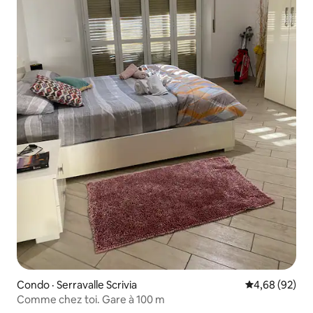
Condo · Serravalle Scrivia
Note moyenne
4,68 (92)
Comme chez toi. Gare à 100 m