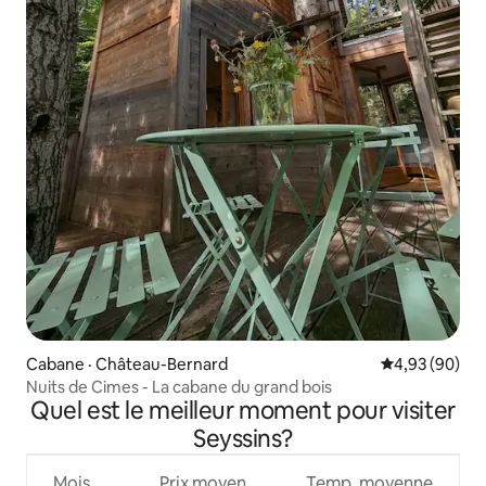
Cabane · Château-Bernard
Note moyenne
4,93 (90)
Nuits de Cimes - La cabane du grand bois
Quel est le meilleur moment pour visiter
Seyssins?
Mois
Prix moyen
Temp. moyenne