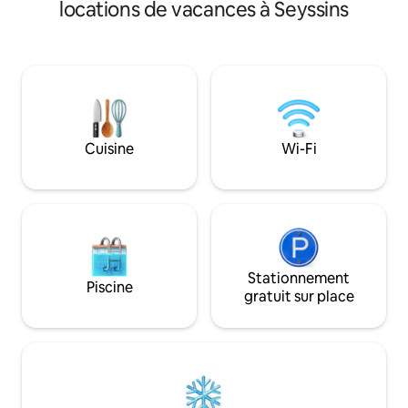
séjour de détente. Profitez d’
Station de ski, parapente, sentiers de
locations de vacances à Seyssins
véritable spa priv
randonnée au départ du gîte. Amoureux
zen et cosy, et d’
de la nature et du calme ce gîte est le
de Bali pour une 
lieu idéal. A 35 minutes de Grenoble et
relaxante et romantique
Chambéry. "gitedecaractere-
intimité et bien-ê
chartreuse".fr
vous : tout est pe
permettre de déc
profiter pleinemen
Cuisine
Wi-Fi
Stationnement
Piscine
gratuit sur place