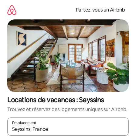
Aller
directement
Partez-vous un Airbnb
au
contenu
Locations de vacances : Seyssins
Trouvez et réservez des logements uniques sur Airbnb.
Emplacement
Quand les résultats sont affichés, parcourez-les en utilisant les 