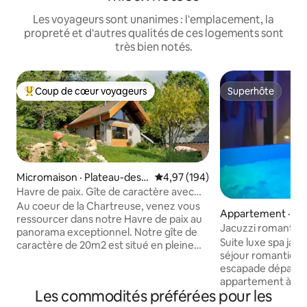
Les voyageurs sont unanimes : l'emplacement, la
propreté et d'autres qualités de ces logements sont
très bien notés.
Coup de cœur voyageurs
Superhôte
Coup de cœur voyageurs parmi les plus aimés
Superhôte
Micromaison · Plateau-des-
Note moyenne de 4,97 sur 5, 1
4,97 (194)
Petites-Roches
Havre de paix. Gîte de caractère avec
sauna
Au coeur de la Chartreuse, venez vous
Appartement · Gr
ressourcer dans notre Havre de paix au
Jacuzzi romantiqu
panorama exceptionnel. Notre gîte de
Gare proche
Suite luxe spa jacu
caractère de 20m2 est situé en pleine
séjour romantique Offrez-vous u
nature à côté de notre maison sur un
escapade dépaysa
terrain de 8500m2 à 1000 mètres sur le
appartement à thèm
plateau des petites roches. Superbe
Les commodités préférées pour les
pour un week-end
sauna panoramique (avec supplément).