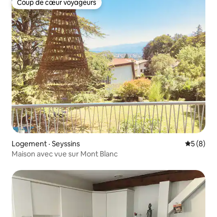
Coup de cœur voyageurs
Coup de cœur voyageurs
Logement · Seyssins
Note moy
5 (8)
Maison avec vue sur Mont Blanc