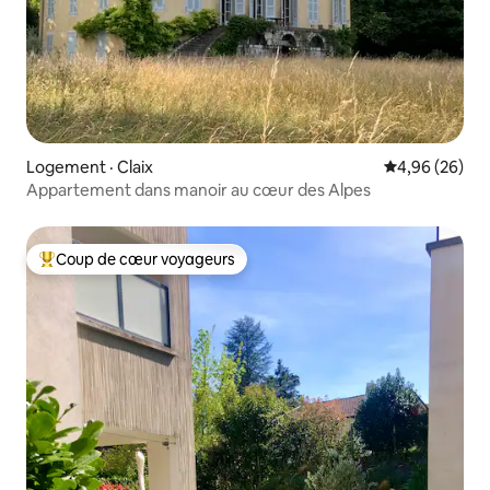
Logement · Claix
Note moyenne
4,96 (26)
Appartement dans manoir au cœur des Alpes
Coup de cœur voyageurs
Coup de cœur voyageurs parmi les plus aimés