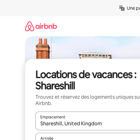
Aller
Une pa
directement
au
contenu
Locations de vacances :
Shareshill
Trouvez et réservez des logements uniques su
Airbnb.
Emplacement
Quand les résultats sont affichés, parcourez-les en 
Arrivée