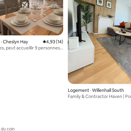
 sur 5, 66 commentaires
· Cheslyn Hay
Note moyenne de 4,93 sur 5, 14 commentai
4,93 (14)
s, peut accueillir 9 personnes,
curisée, Wi-Fi, entrepreneurs
Logement · Willenhall South
Family & Contractor Haven | Po
6 personnes | Stationnement
 du coin