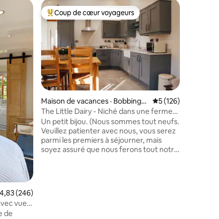
Logement
Coup de cœur voyageurs
Coup
Coup de cœur voyageurs parmi les plus aimés
Coup de
Retraite 
The Water
retraite 
Bridgnort
magnifiq
3 étages 
campagne
propriét
nombreuse
res
Maison de vacances · Bobbingto
Note moyenne de 5 
5 (126)
l'intérie
n
The Little Dairy - Niché dans une ferme
favoris 
en activité
Un petit bijou. (Nous sommes tout neufs.
endroit p
Veuillez patienter avec nous, vous serez
détendre o
parmi les premiers à séjourner, mais
beaucoup
soyez assuré que nous ferons tout notre
vélo, de 
possible pour nous assurer que votre
à visiter 
séjour est incroyable). Vous séjournerez
dans une grange convertie avec
sympathie nichée dans une ferme en
ote moyenne de 4,83 sur 5, 246 commentaires
4,83 (246)
activité. Cuisine équipée, avec l'avantage
avec vue
supplémentaire de deux superbes pubs
e de
accessibles à pied. Pour les affaires ou le