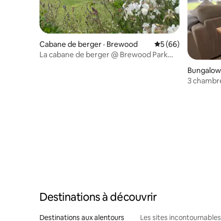
Cabane de berger · Brewood
Note moyenne de 5
5 (66)
La cabane de berger @ Brewood Park
Farm
Bungalow 
3 chambre
entrée sé
Destinations à découvrir
Destinations aux alentours
Les sites incontournables