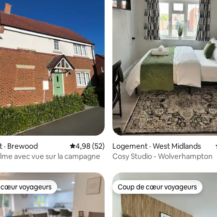
5 sur 5, 3 commentaires
 · Brewood
Note moyenne de 4,98 sur 5, 52 commentai
4,98 (52)
Logement · West Midlands
lme avec vue sur la campagne
Cosy Studio - Wolverhampton
 cœur voyageurs
Coup de cœur voyageurs
 cœur voyageurs
Coup de cœur voyageurs