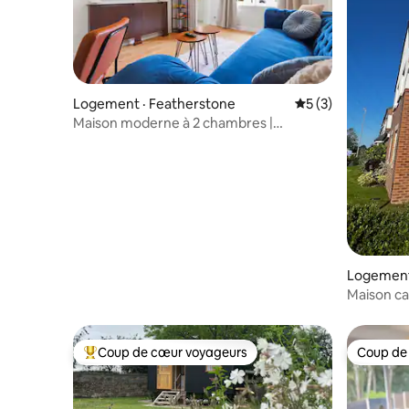
Logement · Featherstone
Note moyenne de 
5 (3)
Maison moderne à 2 chambres |
Stationnement et Wi-Fi rapide
Logement
Maison ca
Coup de cœur voyageurs
Coup de
Coup de cœur voyageurs parmi les plus aimés
Coup de