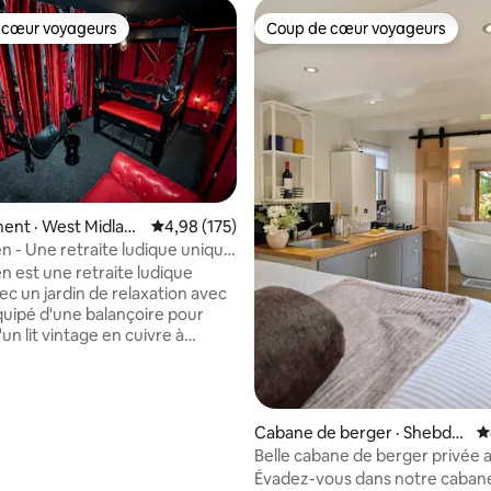
 cœur voyageurs
Coup de cœur voyageurs
 cœur voyageurs
Coup de cœur voyageurs
ent · West Midlan
Note moyenne de 4,98 sur 5, 175 commentai
4,98 (175)
n - Une retraite ludique unique
zzi
n est une retraite ludique
ec un jardin de relaxation avec
Équipé d'une balançoire pour
'un lit vintage en cuivre à
 d'une salle de jeux insonorisée
de murs de velours rouge et
s au plafond. Comprend une
arre de strip-teaseuse
Cabane de berger · Shebdo
N
sur 5, 423 commentaires
nnelle. Vous avez également
n
Belle cabane de berger privée 
os peignoirs Play Queen
sur le lac
Évadez-vous dans notre caban
isés et à tous les équipements