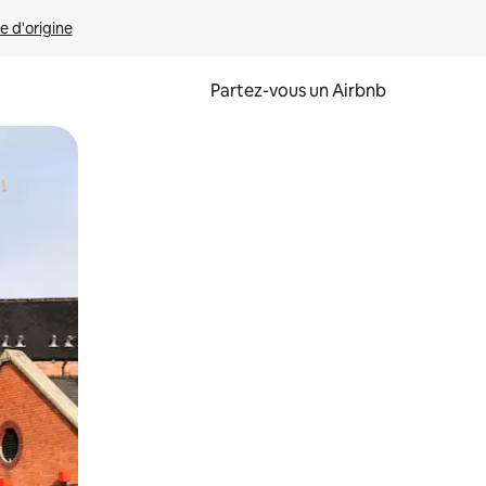
e d'origine
Partez-vous un Airbnb
et en les faisant glisser.