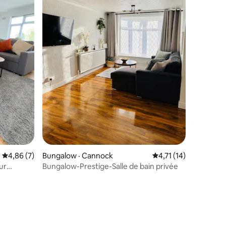
res
Note moyenne de 4,86 sur 5, 7 commentaires
4,86 (7)
Bungalow · Cannock
Note moyenne de 4,7
4,71 (14)
ur
Bungalow-Prestige-Salle de bain privée