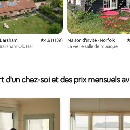
· Barsham
Note moyenne de 4,91 sur 5, 139 commentai
4,91 (139)
Maison d'invité · Norfolk
N
 Barsham Old Hall
La vieille salle de musique
 sur 5, 40 commentaires
t d'un chez-soi et des prix mensuels 