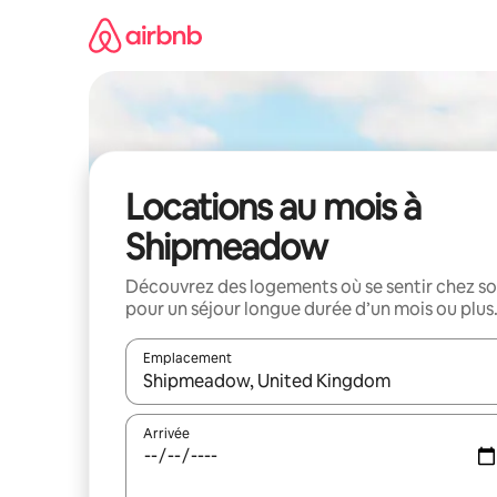
Aller
directement
au
contenu
Locations au mois à
Shipmeadow
Découvrez des logements où se sentir chez so
pour un séjour longue durée d’un mois ou plus
Emplacement
Quand les résultats sont affichés, parcourez-les en 
Arrivée