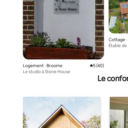
Cottage 
Étable de
Logement · Broome
Note moyenne de 5
5 (40)
Le studio à Stone House
Le confor