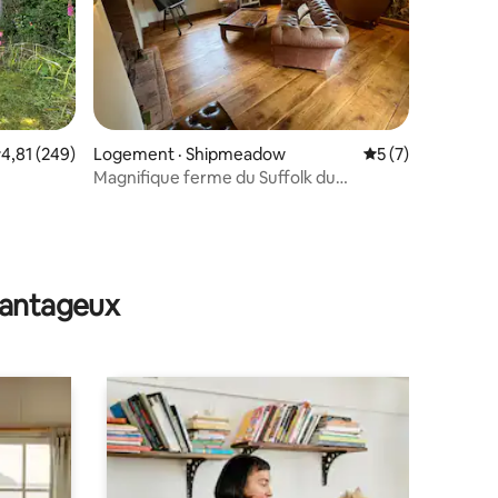
res
ote moyenne de 4,81 sur 5, 249 commentaires
4,81 (249)
Logement · Shipmeadow
Note moyenne de 
5 (7)
Magnifique ferme du Suffolk du
XVIe siècle
avantageux