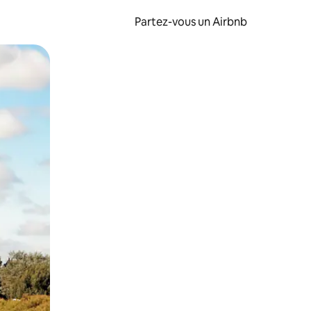
Partez-vous un Airbnb
et en les faisant glisser.