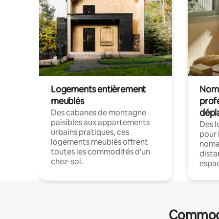
Logements entièrement
Noma
meublés
prof
dépl
Des cabanes de montagne
paisibles aux appartements
Des 
urbains pratiques, ces
pour 
logements meublés offrent
nomad
toutes les commodités d'un
dista
chez-soi.
espac
Commodit