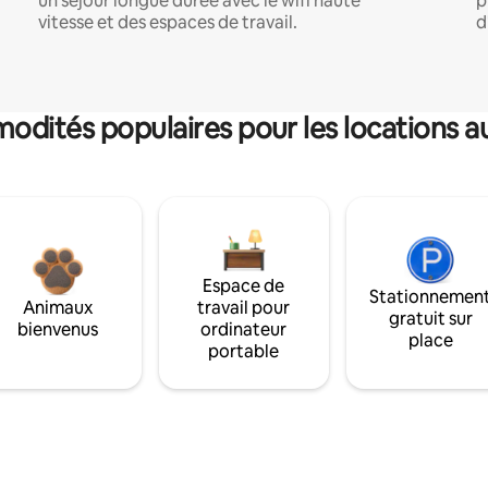
un séjour longue durée avec le wifi haute
p
vitesse et des espaces de travail.
d
dités populaires pour les locations a
Espace de
Stationnemen
Animaux
travail pour
gratuit sur
bienvenus
ordinateur
place
portable