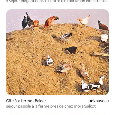
« Séjour élégant dans le centre d'exportation industriel de
Sialkot »
Gîte à la ferme · Baidar
Nouvel hébe
Nouveau
séjour paisible à la ferme près de chez moi à Sialkot