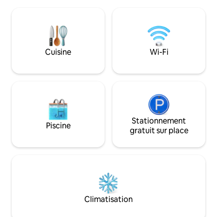
est neuf et construit selon les normes
également disponib
de qualité les plus élevées. Profitez d'un
King Size – 2 lits s
service d'assistance complet,
avec douches att
d'équipements haut de gamme, d'une
chambre 2 cuisines
cuisine entièrement équipée, d'une
gaz Réfrigérateur et micro-ondes
connexion Wi-Fi rapide et de petites
2 salles de séjour
Cuisine
Wi-Fi
attentions VIP supplémentaires. Sûr,
Wifi Canapés, tab
calme et absolument impeccable.
draps/linge de lit 
Réservez un séjour parfait dès
articles de toilett
aujourd'hui !
Stationnement
Piscine
gratuit sur place
Climatisation