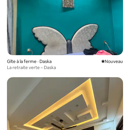
Gîte à la ferme · Daska
Nouvel hébe
Nouveau
La retraite verte – Daska