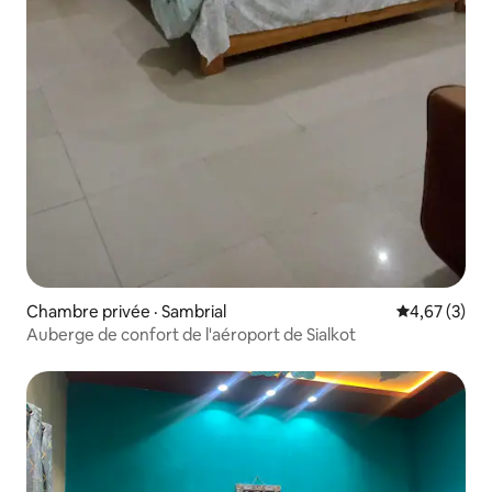
Chambre privée · Sambrial
Note moyenn
4,67 (3)
Auberge de confort de l'aéroport de Sialkot