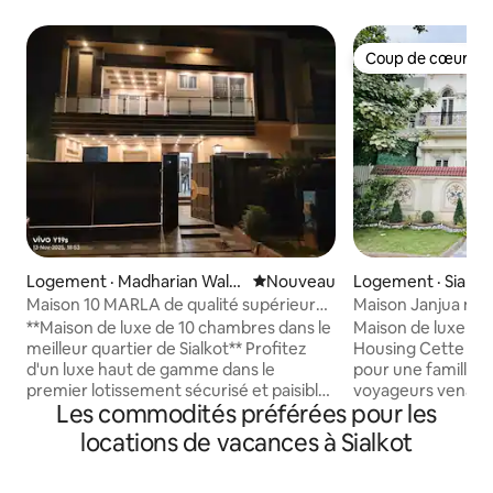
Coup de cœur vo
Coup de cœur vo
Logement · Madharian Wala
Nouvel hébergement
Nouveau
Logement · Sialko
Kalar
Maison 10 MARLA de qualité supérieure
Maison Janjua mod
avec 5 chambres dans Citti Housing
design espagnol
**Maison de luxe de 10 chambres dans le
Maison de luxe mod
meilleur quartier de Sialkot** Profitez
Housing Cette villa de luxe est parfaite
d'un luxe haut de gamme dans le
pour une famille 
premier lotissement sécurisé et paisible
voyageurs venant 
Les commodités préférées pour les
de Sialkot. Cette superbe maison de
maison est toute 
10 chambres à coucher spacieuses est
Elle bénéficie de 
locations de vacances à Sialkot
dotée d'une salle de bain attenante
dont une famille a
moderne dans chaque chambre. Tout
alimentation sans 