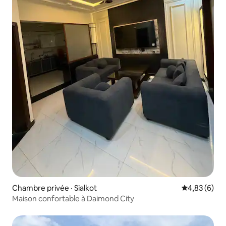
Chambre privée · Sialkot
Note moyenn
4,83 (6)
Maison confortable à Daimond City