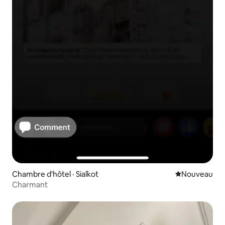
Chambre d'hôtel · Sialkot
Nouvel hébe
Nouveau
Charmant