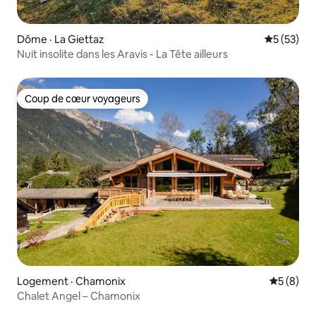
Dôme · La Giettaz
Note moye
5 (53)
Nuit insolite dans les Aravis - La Tête ailleurs
Coup de cœur voyageurs
Coup de cœur voyageurs
Logement · Chamonix
Note moy
5 (8)
Chalet Angel – Chamonix