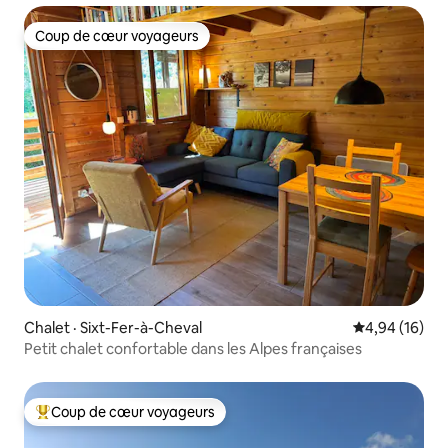
Coup de cœur voyageurs
Coup de cœur voyageurs
Chalet · Sixt-Fer-à-Cheval
Note moyenne
4,94 (16)
Petit chalet confortable dans les Alpes françaises
Coup de cœur voyageurs
Coup de cœur voyageurs parmi les plus aimés