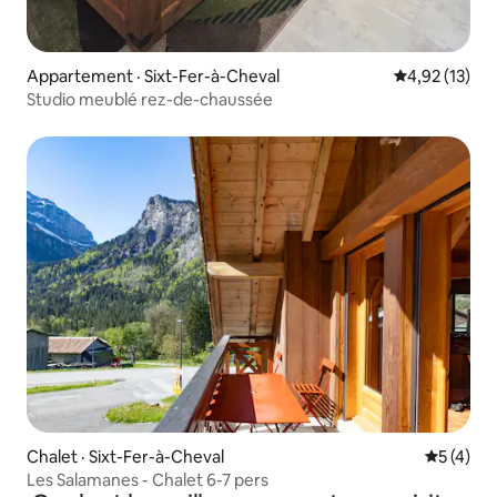
Appartement · Sixt-Fer-à-Cheval
Note moyenne
4,92 (13)
Studio meublé rez-de-chaussée
Chalet · Sixt-Fer-à-Cheval
Note moy
5 (4)
Les Salamanes - Chalet 6-7 pers