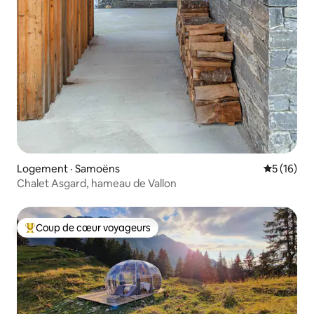
Logement · Samoëns
Note moye
5 (16)
Chalet Asgard, hameau de Vallon
Coup de cœur voyageurs
Coup de cœur voyageurs parmi les plus aimés