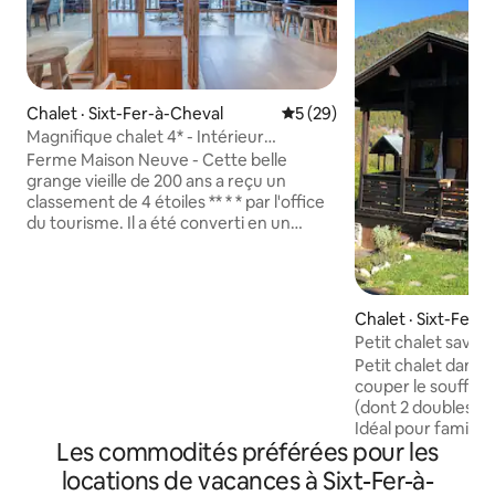
Chalet · Sixt-Fer-à-Cheval
Note moyenne de 5 sur 5, 
5 (29)
Magnifique chalet 4* - Intérieur
moderne, sauna, ski
Ferme Maison Neuve - Cette belle
grange vieille de 200 ans a reçu un
classement de 4 étoiles ** * * par l'office
du tourisme. Il a été converti en un
magnifique chalet familial moderne en
espace ouvert avec toutes les touches
chaleureuses et confortables que vous
attendez pour vos vacances. Depuis le
Chalet · Sixt-Fer-
grand salon, vous trouverez 4 chambres
Petit chalet savoya
pouvant accueillir 10 personnes et trois
et randos
Petit chalet dans 
salles de bain. Elle dispose d'une
couper le souffle. 
cheminée vitrée, d'un chauffage par le
(dont 2 doubles) 
sol, d'une salle de bottes et d'une cuisine
Idéal pour famille 
haut de gamme. Près des pistes pour
Les commodités préférées pour les
chambre avec livre
débutants et du ski-bus !
Chaise haute dispo
locations de vacances à Sixt-Fer-à-
vertes/bleues, éco