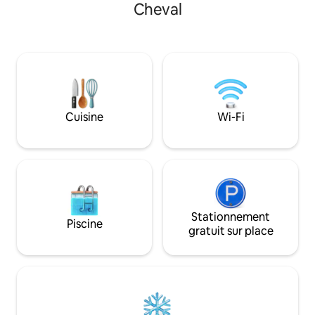
Cheval
300m. Skibus gratuit pour le domaine du
Grand-Massif à 2 minut
randonnées, VTT, r
ferrata. Village hi
parapente... Sixt est classé parmi les plus
beaux villages de 
Cuisine
Wi-Fi
Stationnement
Piscine
gratuit sur place