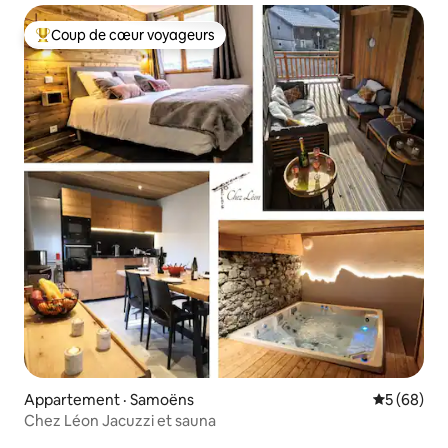
Coup de cœur voyageurs
Coup de cœur voyageurs parmi les plus aimés
Appartement · Samoëns
Note moye
5 (68)
Chez Léon Jacuzzi et sauna