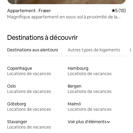
Appartement · Fræer
Note moye
5 (10)
Magnifique appartement en sous-sol à proximité de la
forêt de Rold
Destinations à découvrir
Destinations aux alentours
Autres types de logements
L
Copenhague
Hambourg
Locations de vacances
Locations de vacances
Oslo
Bergen
Locations de vacances
Locations de vacances
Göteborg
Malmö
Locations de vacances
Locations de vacances
Stavanger
Voir plus d'éléments
Locations de vacances