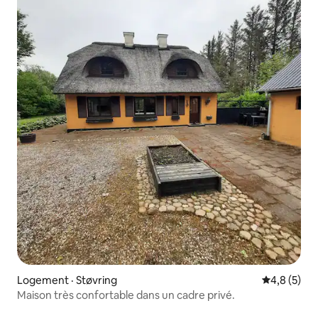
Logement · Støvring
Note moyen
4,8 (5)
Maison très confortable dans un cadre privé.