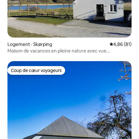
Logement · Skørping
Note moyenne
4,86 (81)
Maison de vacances en pleine nature avec vue
magnifique sur le lac
Coup de cœur voyageurs
Coup de cœur voyageurs