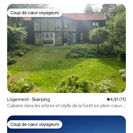
Coup de cœur voyageurs
Coup de cœur voyageurs
Logement · Skørping
Note moyenne
4,91 (11)
Cabane dans les arbres et idylle de la forêt en plein cœur
de la ville
Coup de cœur voyageurs
Coup de cœur voyageurs