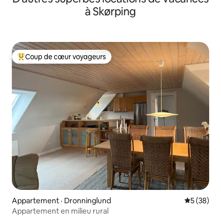
à Skørping
Coup de cœur voyageurs
Coup de cœur voyageurs parmi les plus aimés
Appartement · Dronninglund
Note moye
5 (38)
Appartement en milieu rural