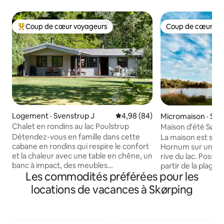
Coup de cœur voyageurs
Coup de cœur vo
Coup de cœur voyageurs parmi les plus aimés
Coup de cœur vo
Logement · Svenstrup J
Note moyenne de 4,98 sur 5, 
4,98 (84)
Micromaison · Stø
Chalet en rondins au lac Poulstrup
Maison d'été Søbr
sø
Détendez-vous en famille dans cette
La maison est situé
cabane en rondins qui respire le confort
Hornum sur un terr
et la chaleur avec une table en chêne, un
rive du lac. Possibi
banc à impact, des meubles
partir de la plage 
Les commodités préférées pour les
confortables, à seulement 5 km de City
bord du lac ainsi q
South et à 9 km d'Aalborg Centrum.
camp. Il y a une sa
locations de vacances à Skørping
Nouvelle cuisine en 2025😊 La cabane en
toilettes et lavabo
rondins est bien cachée hors de la route
sous la douche ext
entre les arbres juste à côté de la région
2 plaques de cuiss
de Poulstrup Sø. Immédiatement à
congélateur - mais