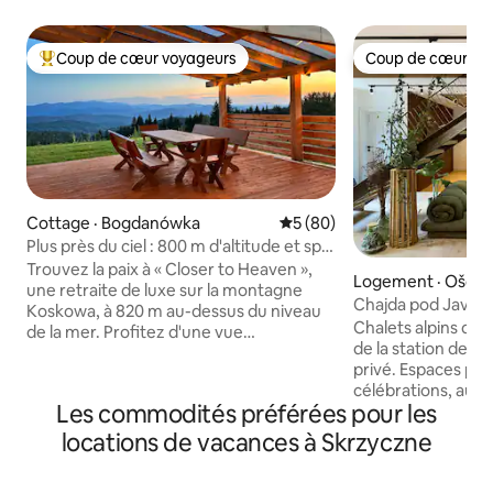
Coup de cœur voyageurs
Coup de cœur vo
Coup de cœur voyageurs parmi les plus aimés
Coup de cœur vo
Cottage · Bogdanówka
Note moyenne de 5 sur 5, 
5 (80)
Plus près du ciel : 800 m d'altitude et spa
extérieur
Trouvez la paix à « Closer to Heaven »,
Logement · Oščad
une retraite de luxe sur la montagne
Chajda pod Javo
Koskowa, à 820 m au-dessus du niveau
Chalets alpins de s
de la mer. Profitez d'une vue
de la station de sk
panoramique sur les montagnes Beskid
privé. Espaces pa
Wyspowy et Tatra depuis une terrasse
célébrations, aux a
spacieuse. Ce logement écologique de
Les commodités préférées pour les
avec HBO et Netfl
88 m ² est entouré de 2 300 m ² de
spacieuses avec sa
terrain privé. Détendez-vous dans le spa
locations de vacances à Skrzyczne
balcon. Cuisine e
extérieur sans chlore pour 5 personnes,
Patio avec chemi
ouvert toute l'année, avec 2 sièges de