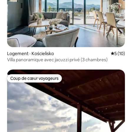
Logement · Kościelisko
Note moye
5 (10)
Villa panoramique avec jacuzzi privé (3 chambres)
Coup de cœur voyageurs
Coup de cœur voyageurs