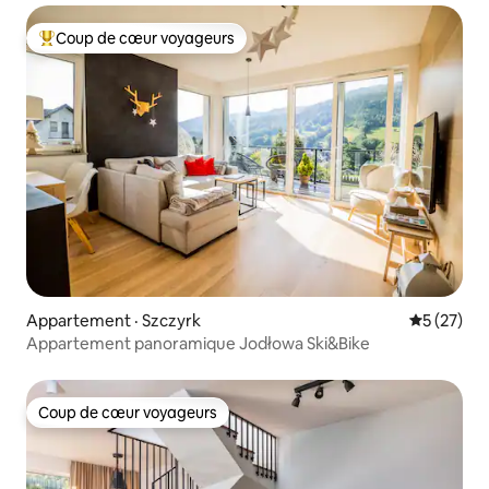
Coup de cœur voyageurs
Coup de cœur voyageurs parmi les plus aimés
Appartement · Szczyrk
Note moye
5 (27)
Appartement panoramique Jodłowa Ski&Bike
Coup de cœur voyageurs
Coup de cœur voyageurs