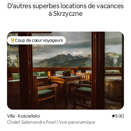
D'autres superbes locations de vacances
à Skrzyczne
Coup de cœur voyageurs
Coup de cœur voyageurs parmi les plus aimés
Villa · Kościelisko
Note moy
5 (6)
Chalet Salamandra Pearl | Vue panoramique