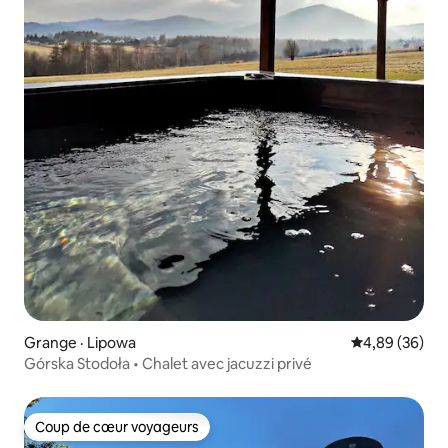
Grange · Lipowa
Note moyenne
4,89 (36)
Górska Stodoła • Chalet avec jacuzzi privé
Coup de cœur voyageurs
Coup de cœur voyageurs