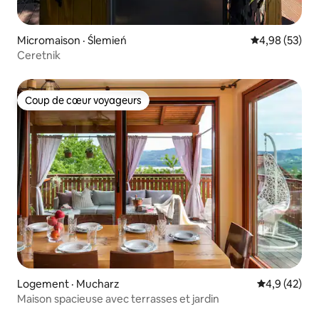
Micromaison · Ślemień
Note moyenne
4,98 (53)
Ceretnik
Coup de cœur voyageurs
Coup de cœur voyageurs
Logement · Mucharz
Note moyenn
4,9 (42)
Maison spacieuse avec terrasses et jardin