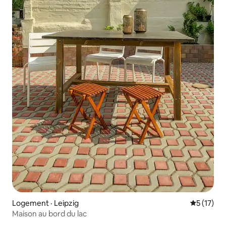
Logement · Leipzig
Note moye
5 (17)
Maison au bord du lac