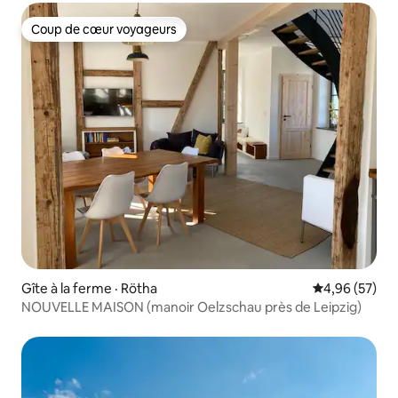
Coup de cœur voyageurs
Coup de cœur voyageurs
Gîte à la ferme · Rötha
Note moyenne
4,96 (57)
NOUVELLE MAISON (manoir Oelzschau près de Leipzig)