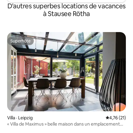
D'autres superbes locations de vacances
à Stausee Rötha
Superhôte
Superhôte
Villa · Leipzig
Note moyenne
4,76 (21)
« Villa de Maximus » belle maison dans un emplacement
méga !