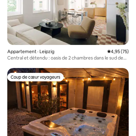
Appartement · Leipzig
Note moyenne
4,95 (75)
Central et détendu : oasis de 2 chambres dans le sud de
Leipzig
Coup de cœur voyageurs
Coup de cœur voyageurs