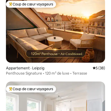
Coup de cœur voyageurs
Coup de cœur voyageurs parmi les plus aimés
Appartement · Leipzig
Note moye
5 (38)
Penthouse Signature • 120 m² de luxe • Terrasse
Coup de cœur voyageurs
Coup de cœur voyageurs parmi les plus aimés