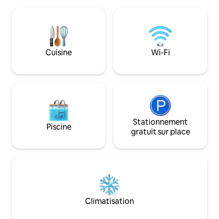
quatre adultes (âgés d’au moins 16 ans).
individuel, une bel
Depuis la terrasse sur le toit, vous
poêle à bois, bea
profiterez d'une vue magnifique sur le
les enfants et des 
lac et de couchers de soleil inoubliables.
récolter. Il y a to
L'appartement est situé sur la rive nord
en tant que petite
du lac Hainer See (à 2 minutes à pied)
jours de détente lo
Cuisine
Wi-Fi
dans le quartier de Neuseenland à
quotidienne.
Leipzig, à seulement 20 minutes en
voiture de Leipzig.
Stationnement
Piscine
gratuit sur place
Climatisation