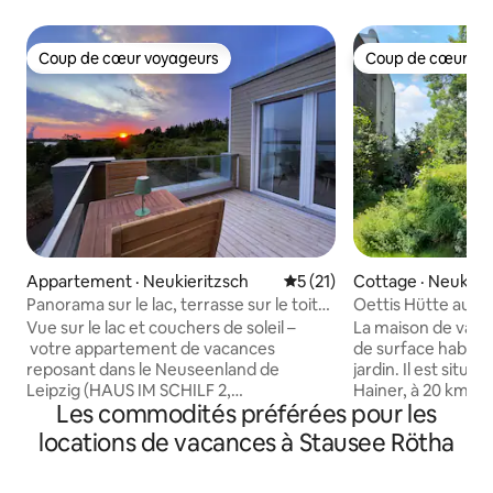
Coup de cœur voyageurs
Coup de cœur vo
Coup de cœur voyageurs
Coup de cœur vo
Appartement · Neukieritzsch
Note moyenne de 5 sur 5, 
5 (21)
Cottage · Neukier
Panorama sur le lac, terrasse sur le toit
Oettis Hütte au bo
et balançoire intérieure en osier
cheminée+canoë+
Vue sur le lac et couchers de soleil –
La maison de vaca
votre appartement de vacances
de surface habitab
reposant dans le Neuseenland de
jardin. Il est situé 
Leipzig (HAUS IM SCHILF 2,
Hainer, à 20 km au 
Les commodités préférées pour les
appartement 9). Profitez d’un
distingue des aut
appartement de 63 m² à l’étage, au
de vacances » par
locations de vacances à Stausee Rötha
décor moderne et réservé
cabane ancienne. 
exclusivement à un maximum de
en placage habituel