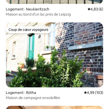
Logement · Neukieritzsch
Note moyenn
4,83 (6)
Maison au bord d'un lac près de Leipzig
Coup de cœur voyageurs
Coup de cœur voyageurs
Logement · Rötha
Note moyenne 
4,99 (103)
Maison de campagne ensoleillée