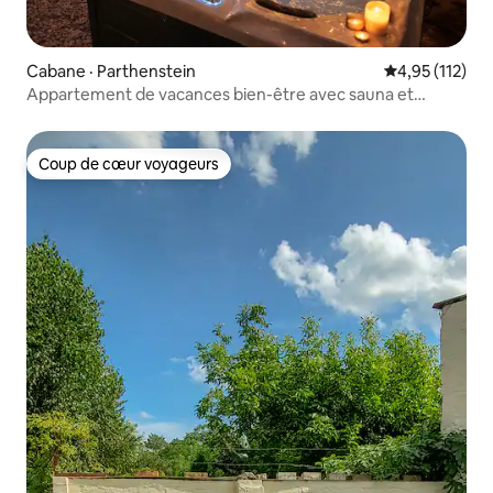
Cabane · Parthenstein
Note moyenne 
4,95 (112)
Appartement de vacances bien-être avec sauna et
jacuzzi Leipzig
Coup de cœur voyageurs
Coup de cœur voyageurs