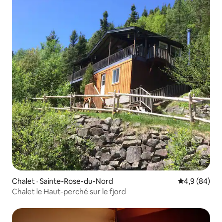
Chalet · Sainte-Rose-du-Nord
Note moyenn
4,9 (84)
Chalet le Haut-perché sur le fjord