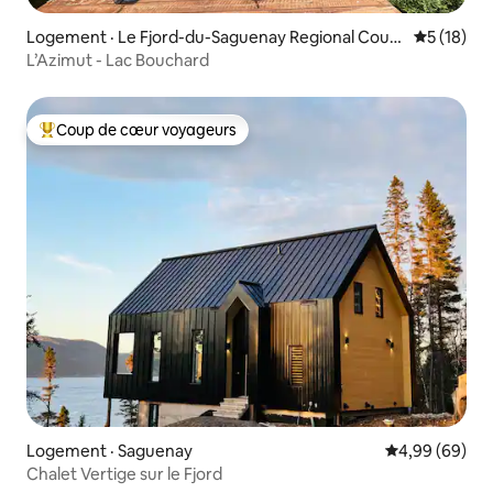
Logement · Le Fjord-du-Saguenay Regional Coun
Note moye
5 (18)
ty Municipality
L’Azimut - Lac Bouchard
Coup de cœur voyageurs
Coup de cœur voyageurs parmi les plus aimés
Logement · Saguenay
Note moyenne
4,99 (69)
Chalet Vertige sur le Fjord