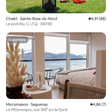
Chalet · Sainte-Rose-du-Nord
Note moyenne
4,91 (88)
Le pod (No. C.I.T.Q : 316118)
Superhôte
Superhôte
Micromaison · Saguenay
Note moyenn
4,86 (7)
Le Pittoresque, vue 180° sur le Fjord