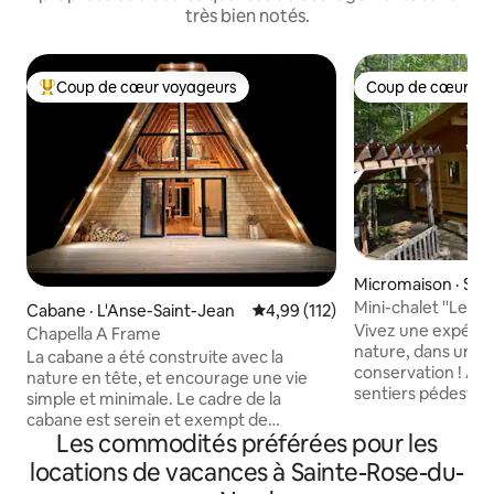
très bien notés.
Coup de cœur voyageurs
Coup de cœur vo
Coup de cœur voyageurs parmi les plus aimés
Coup de cœur vo
Micromaison · Sa
Mini-chalet ''Le G
Cabane · L'Anse-Saint-Jean
Note moyenne de 4,99 sur 5, 1
4,99 (112)
Vivez une expérie
Chapella A Frame
nature, dans un bo
La cabane a été construite avec la
conservation ! Ac
nature en tête, et encourage une vie
sentiers pédestre
simple et minimale. Le cadre de la
l'étang. Situé aux 
cabane est serein et exempt de
l'arrondissement d
Les commodités préférées pour les
distractions quotidiennes avec des vues
hébergements , ru
incroyables sur la nature dans toutes les
locations de vacances à Sainte-Rose-du-
confortables en bo
directions. Parfait pour les couples ou les