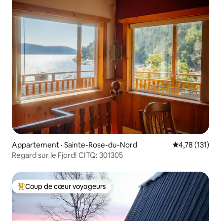
Appartement · Sainte-Rose-du-Nord
Note moyenne 
4,78 (131)
Regard sur le Fjord! CITQ: 301305
Coup de cœur voyageurs
Coup de cœur voyageurs parmi les plus aimés