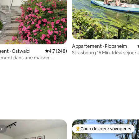
Appartement · Plobsheim
ent · Ostwald
Note moyenne de 4,7 sur 5, 248 commentai
4,7 (248)
Strasbourg 15 Min. Idéal séjour
rtment dans une maison
de rivière
rg
 sur 5, 60 commentaires
te
Coup de cœur voyageurs
te
Coup de cœur voyageurs parmi 