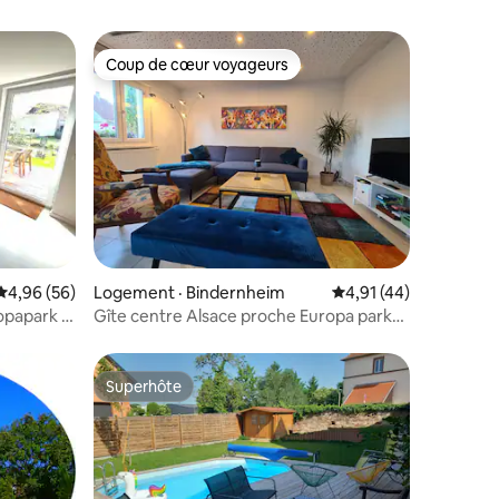
Coup de cœur voyageurs
Coup de cœur voyageurs
res
Note moyenne de 4,96 sur 5, 56 commentaires
4,96 (56)
Logement · Bindernheim
Note moyenne de 4,9
4,91 (44)
opapark /
Gîte centre Alsace proche Europa park/
Rulantica
Superhôte
Superhôte