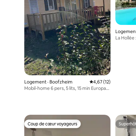
Logement 
La Hollée 
Logement · Boofzheim
Note moyenne de 4,67
4,67 (12)
Mobil-home 6 pers, 5 lits, 15 min Europa-
Park
Coup de cœur voyageurs
Superhô
Coup de cœur voyageurs
Superhô