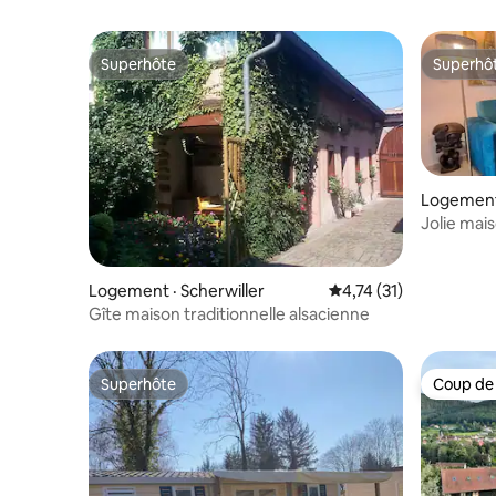
Superhôte
Superhô
Superhôte
Superhô
Logement
Jolie mai
Strasbour
Logement · Scherwiller
Note moyenne de 4,74
4,74 (31)
Gîte maison traditionnelle alsacienne
Superhôte
Coup de
Superhôte
Coup de