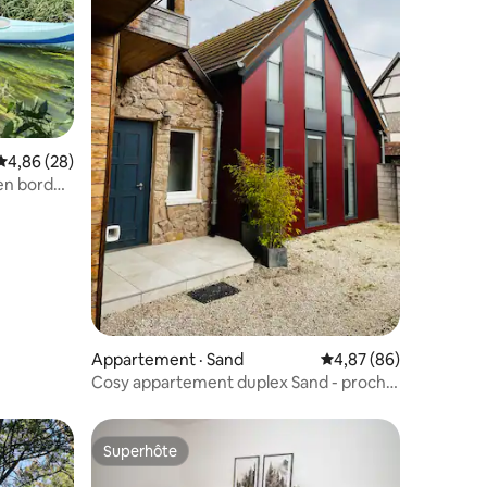
Note moyenne de 4,86 sur 5, 28 commentaires
4,86 (28)
res
 en bord
Appartement · Sand
Note moyenne de 4,87
4,87 (86)
Cosy appartement duplex Sand - proche
Europa-Park
Superhôte
les plus aimés
Superhôte