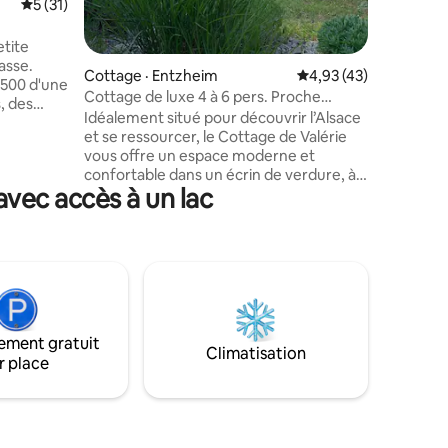
res
Note moyenne de 5 sur 5, 31 commentaires
5 (31)
salle de 
De plus,
d'une PL
gratuite. + plan + bonnes adresses pour
asse.
Cottage · Entzheim
Note moyenne de 4,93
4,93 (43)
manger ..
Cottage de luxe 4 à 6 pers. Proche
, des
Strasbourg.
Idéalement situé pour découvrir l’Alsace
et se ressourcer, le Cottage de Valérie
maison de
vous offre un espace moderne et
des
confortable dans un écrin de verdure, à
voyagiez à
vec accès à un lac
l’abri des regards. Charme et
authenticité s’harmonisent avec luxe et
alcon et
prestations haut de gamme pour vous
dre. Pour
garantir un séjour très agréable.
é de ranger
Entzheim est situé entre Strasbourg et
isé.
Obernai, entre la ville et les Vosges...et
dispose de toutes les commodités
(restau, supermarché, tabac,
ement gratuit
boulangeries). L’aéroport est proche
Climatisation
r place
mais sans les nuisances.