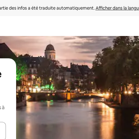
rtie des infos a été traduite automatiquement. 
Afficher dans la langu
e
 à
utilisant les flèches vers le haut et vers le bas, ou en appuyant dessus 