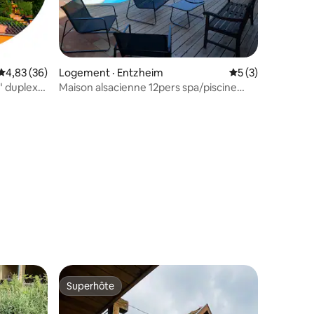
res
Note moyenne de 4,83 sur 5, 36 commentaires
4,83 (36)
Logement · Entzheim
Note moyenne de 
5 (3)
s" duplex
Maison alsacienne 12pers spa/piscine
chauffée/clim
Superhôte
Superhôte