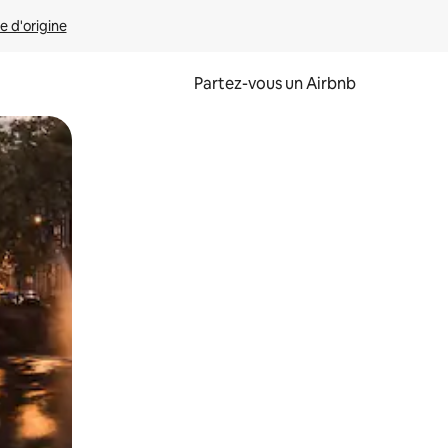
e d'origine
Partez-vous un Airbnb
et en les faisant glisser.