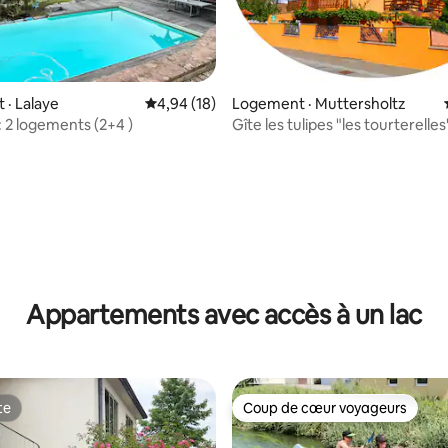
· Lalaye
Note moyenne de 4,94 sur 5, 18 commentai
4,94 (18)
Logement · Muttersholtz
: 2 logements (2+4 )
Gîte les tulipes "les tourterelle
70 m2
 sur 5, 12 commentaires
Appartements avec accès à un lac
te
Coup de cœur voyageurs
te
Coup de cœur voyageurs