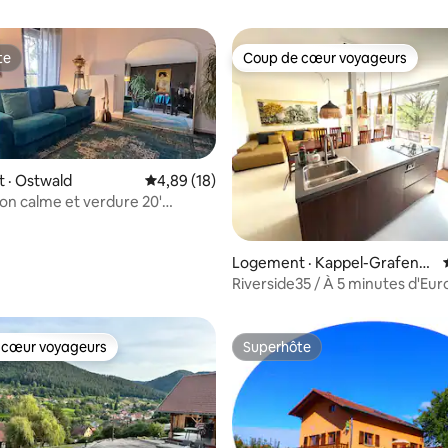
te
Coup de cœur voyageurs
te
Coup de cœur voyageurs
 · Ostwald
Note moyenne de 4,89 sur 5, 18 commentai
4,89 (18)
son calme et verdure 20'
g /tram
 sur 5, 31 commentaires
Logement · Kappel-Grafenh
ausen
Riverside35 / À 5 minutes d'Eur
Au bord de la rivière
 cœur voyageurs
Superhôte
 cœur voyageurs
Superhôte