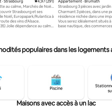
sur 5, 241 commentaires
 · Strasbourg
Note moyenne de 4,97 sur 5, 291 commentai
4,97 (291)
Appartement · Brumath
te au calme, Marchés de Noël,
Strasbourg 3 pièces avec jardin
rk
ouvrir Strasbourg et ses
Charmant 3 pièces, dans une petite
e Noël, Europapark/Rulantica à
résidence nichée dans une imp
 route des vins d'Alsace.
Vous serez idéalement situés à 500 d'une
35) Jolie dépendance au calme
base nautique, des commerces
n voiture du centre de
transports permettant d'être au coeur
g. Entièrement rénovée, avec
de Strasbourg en 15 mins . La 
 salle de bain, entrée privative,
Jo vous permettra de profiter 
ns cour intérieure avec portail
charmes de l' Alsace que vous 
odités populaires dans les logements a
caméras, terrasse donnant sur
titre perso ou pro. Vous bénéficierez
i débouche sur un chemin de
d'une entrée autonome, d'un b
 au bord de l'eau. Lit/chaise
d'un petit jardin où vous déten
sponibles. Café/thé à
les voyageurs à vélo, possibilit
n. Piscine exclue de la location.
vos vélos dans un sous sol sécur
Stationn
i
Piscine
su
Maisons avec accès à un lac