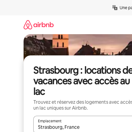
Aller
Une pa
directement
au
contenu
Strasbourg : locations d
vacances avec accès au
lac
Trouvez et réservez des logements avec accès
un lac uniques sur Airbnb.
Emplacement
Quand les résultats sont affichés, parcourez-les en 