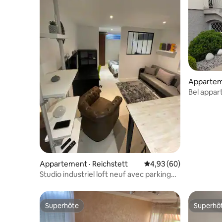
Appartem
Bel appa
Strasbou
Appartement · Reichstett
Note moyenne de 4,93
4,93 (60)
Studio industriel loft neuf avec parking
privé
Superhôte
Superhô
Superhôte
Superhô