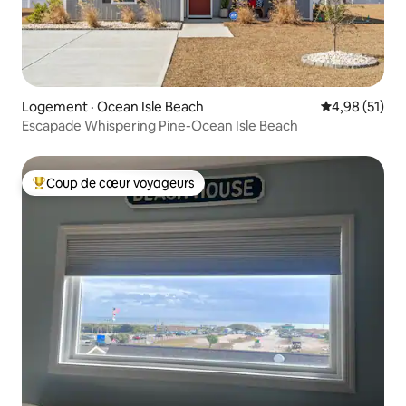
Logement · Ocean Isle Beach
Note moyenne
4,98 (51)
Escapade Whispering Pine-Ocean Isle Beach
Coup de cœur voyageurs
Coup de cœur voyageurs parmi les plus aimés