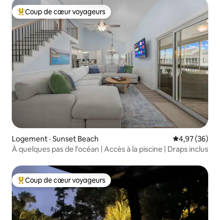
Coup de cœur voyageurs
Coup de cœur voyageurs parmi les plus aimés
Logement · Sunset Beach
Note moyenne
4,97 (36)
À quelques pas de l'océan | Accès à la piscine | Draps inclus
Coup de cœur voyageurs
Coup de cœur voyageurs parmi les plus aimés