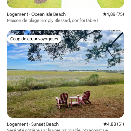
Logement · Ocean Isle Beach
Note moyenne
4,89 (75)
Maison de plage Simply Blessed, confortable !
Coup de cœur voyageurs
Coup de cœur voyageurs
Logement · Sunset Beach
Note moyenne
4,88 (51)
Sérénité côtière sur la voie navigable intracoastale