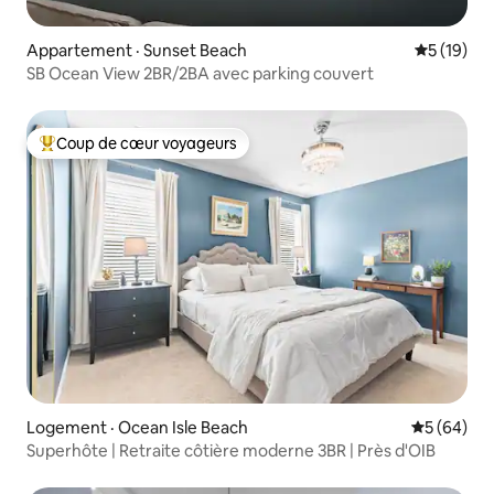
Appartement · Sunset Beach
Note moye
5 (19)
SB Ocean View 2BR/2BA avec parking couvert
Coup de cœur voyageurs
Coup de cœur voyageurs parmi les plus aimés
Logement · Ocean Isle Beach
Note moye
5 (64)
Superhôte | Retraite côtière moderne 3BR | Près d'OIB