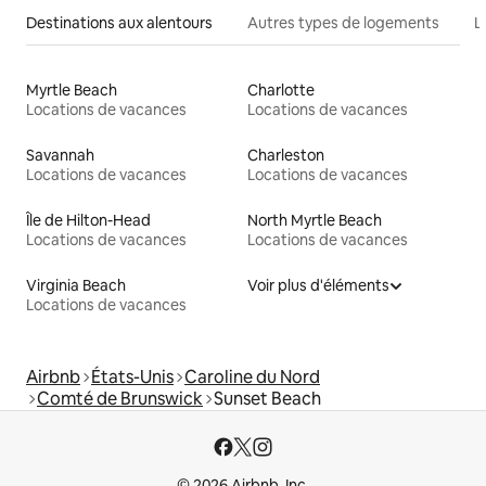
Destinations aux alentours
Autres types de logements
L
Myrtle Beach
Charlotte
Locations de vacances
Locations de vacances
Savannah
Charleston
Locations de vacances
Locations de vacances
Île de Hilton-Head
North Myrtle Beach
Locations de vacances
Locations de vacances
Virginia Beach
Voir plus d'éléments
Locations de vacances
Airbnb
États-Unis
Caroline du Nord
Comté de Brunswick
Sunset Beach
© 2026 Airbnb, Inc.