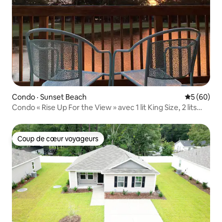
Condo · Sunset Beach
Note moye
5 (60)
Condo « Rise Up For the View » avec 1 lit King Size, 2 lits
Queen Size
Coup de cœur voyageurs
Coup de cœur voyageurs