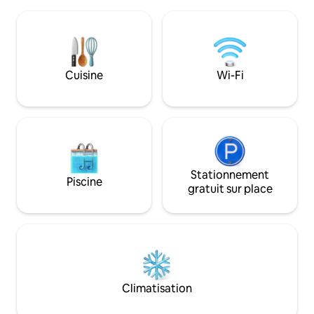
pêcher, à faire de la randonnée ou à
dans le sauna. Les 
vous détendre. Route du lac de trois
apportent la nature 
miles pour la marche ou le vélo. La
pour les escapade
région offre de nombreux sentiers de
petites familles 
randonnée et le mont Monadnock est
travailler loin du tr
situé à seulement 30 minutes. La petite
Découvrez la tranq
Cuisine
Wi-Fi
supérette offre des commodités de
dans ce refuge un
base tandis que les nombreux magasins
Réservez dès mai
et restaurants de Keene sont à
escapade inoubliab
seulement 15 minutes.
Stationnement
Piscine
gratuit sur place
Climatisation