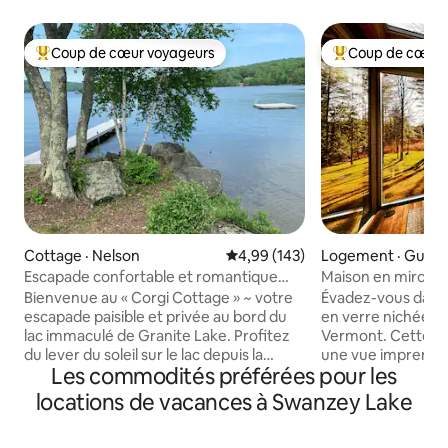
Coup de cœur voyageurs
Coup de cœur 
Coup de cœur voyageurs parmi les plus aimés
Coup de cœur voy
Cottage · Nelson
Note moyenne de 4,99 sur 5, 1
4,99 (143)
Logement · Guilfo
Escapade confortable et romantique
Maison en miroir 
dans un chalongé de lac en granit
Bienvenue au « Corgi Cottage » ~ votre
Évadez-vous dans
escapade paisible et privée au bord du
en verre nichée da
lac immaculé de Granite Lake. Profitez
Vermont. Cette re
du lever du soleil sur le lac depuis la
une vue imprenabl
Les commodités préférées pour les
terrasse et du coucher du soleil sur la
une nature sauvag
grange de la cour arrière. Entre les deux,
belles voies navi
locations de vacances à Swanzey Lake
passez la journée sur le lac dans votre
dans le spa, récha
crique sablonneuse privée avec quai, à
cheminée conforta