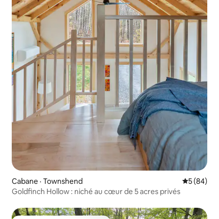
Cabane · Townshend
Note moye
5 (84)
Goldfinch Hollow : niché au cœur de 5 acres privés