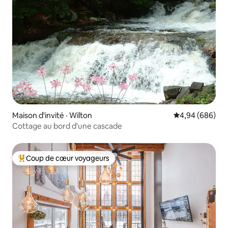
Maison d'invité · Wilton
Note moyenne d
4,94 (686)
Cottage au bord d'une cascade
Coup de cœur voyageurs
Coup de cœur voyageurs parmi les plus aimés