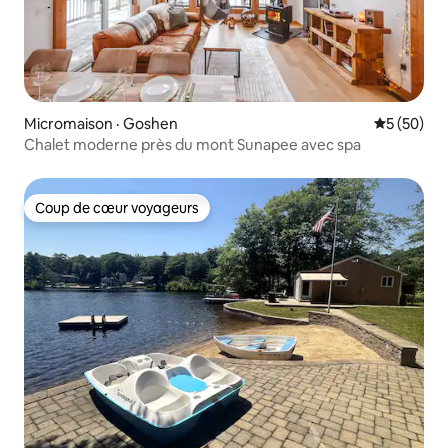
Micromaison · Goshen
Note moye
5 (50)
Chalet moderne près du mont Sunapee avec spa
Coup de cœur voyageurs
Coup de cœur voyageurs