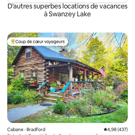
D'autres superbes locations de vacances
à Swanzey Lake
Coup de cœur voyageurs
Coup de cœur voyageurs parmi les plus aimés
Cabane · Bradford
Note moyenne 
4,98 (437)