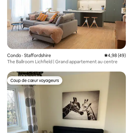
Condo · Staffordshire
Note moyenne
4,98 (49)
The Ballroom Lichfield | Grand appartement au centre
Coup de cœur voyageurs
Coup de cœur voyageurs