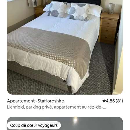
Appartement · Staffordshire
Note moyenne
4,86 (81)
Lichfield, parking privé, appartement au rez-de-
chaussée.
Coup de cœur voyageurs
Coup de cœur voyageurs