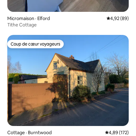
Micromaison · Elford
Note moyenne
4,92 (89)
Tithe Cottage
Coup de cœur voyageurs
Coup de cœur voyageurs
Cottage · Burntwood
Note moyenne 
4,89 (172)