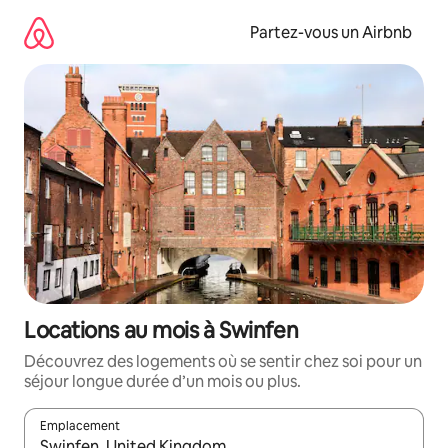
Aller
directement
Partez-vous un Airbnb
au
contenu
Locations au mois à Swinfen
Découvrez des logements où se sentir chez soi pour un
séjour longue durée d’un mois ou plus.
Emplacement
Quand les résultats sont affichés, parcourez-les en utilisant les 