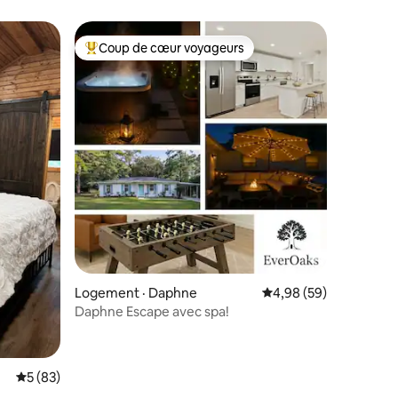
Coup de cœur voyageurs
les plus aimés
Coup de cœur voyageurs parmi les plus aimés
res
Logement · Daphne
Note moyenne de 4,98
4,98 (59)
Daphne Escape avec spa!
Note moyenne de 5 sur 5, 83 commentaires
5 (83)