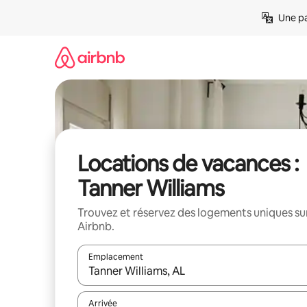
Aller
Une pa
directement
au
contenu
Locations de vacances :
Tanner Williams
Trouvez et réservez des logements uniques su
Airbnb.
Emplacement
Quand les résultats sont affichés, parcourez-les en 
Arrivée