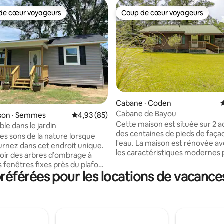
de cœur voyageurs
Coup de cœur voyageurs
cœur voyageurs parmi les plus aimés
Coup de cœur voyageurs
Cabane · Coden
Cabane de Bayou
sur 5, 480 commentaires
son · Semmes
Note moyenne de 4,93 sur 5, 85 commentai
4,93 (85)
Cette maison est située sur 2 a
ible dans le jardin
des centaines de pieds de faça
des sons de la nature lorsque
l'eau. La maison est rénovée a
urnez dans cet endroit unique.
les caractéristiques modernes
oir des arbres d’ombrage à
offrir du confort, mais décorée
s fenêtres fixes près du plafond
manière à ce que vous vous se
éférées pour les locations de vacances
édrale. On a l'impression d'être
déconnecté. La propriété se tr
cabane dans les arbres! La
un canal qui est relié à la rivière 
 coucher est équipée d’un lit
baie de Mobile et au détroit du
peut être séparée de la cuisine
Mississippi. Il y a des kayaks et
on. La maison est neuve et se
sur la propriété pour vous per
ns une cour clôturée. C'est à