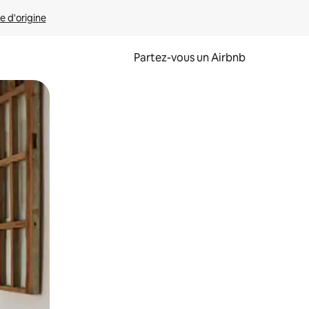
e d'origine
Partez-vous un Airbnb
et en les faisant glisser.