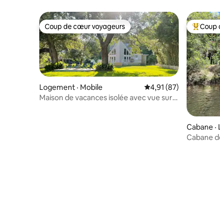
Coup de cœur voyageurs
Coup 
Coup de cœur voyageurs
Coup de 
Logement · Mobile
Note moyenne de 4,91
4,91 (87)
Maison de vacances isolée avec vue sur
la baie et plage privée
Cabane · 
Cabane d