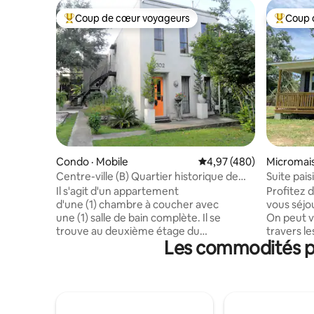
Coup de cœur voyageurs
Coup 
Coup de cœur voyageurs parmi les plus aimés
Coup de 
Condo · Mobile
Note moyenne de 4,97 
4,97 (480)
Micromai
Centre-ville (B) Quartier historique de
Suite pais
Detonti Square
Il s'agit d'un appartement
Profitez 
d'une (1) chambre à coucher avec
vous séjo
une (1) salle de bain complète. Il se
On peut v
trouve au deuxième étage du
travers le
Les commodités pr
logement B. Il est situé au centre-ville,
de la cath
dans le quartier historique de
dans une 
« DETONTI SQUARE ». Très calme, avec
chambre à
de belles maisons anciennes et de
queen et 
grands chênes. Il se trouve à seulement
et du sal
quatre pâtés de maisons de la rue
trouve da