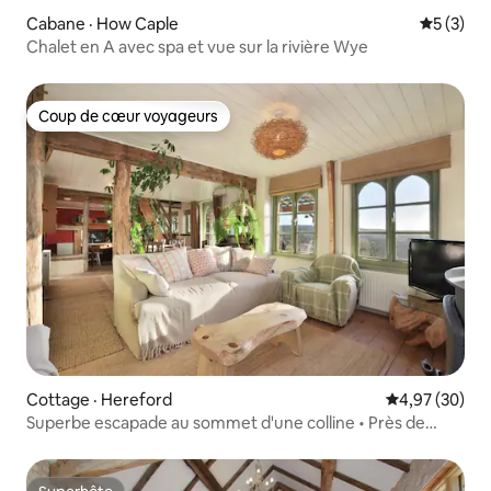
Cabane · How Caple
Note moy
5 (3)
Chalet en A avec spa et vue sur la rivière Wye
Coup de cœur voyageurs
Coup de cœur voyageurs
Cottage · Hereford
Note moyenne
4,97 (30)
Superbe escapade au sommet d'une colline • Près de
Redbank • Vues épiques