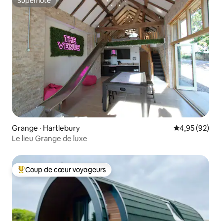
Superhôte
Superhôte
Grange · Hartlebury
Note moyenne
4,95 (92)
Le lieu Grange de luxe
Coup de cœur voyageurs
Coup de cœur voyageurs parmi les plus aimés