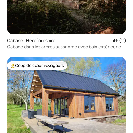
Cabane · Herefordshire
Note moye
5 (11)
Cabane dans les arbres autonome avec bain extérieur et
four à pizza
Coup de cœur voyageurs
Coup de cœur voyageurs parmi les plus aimés