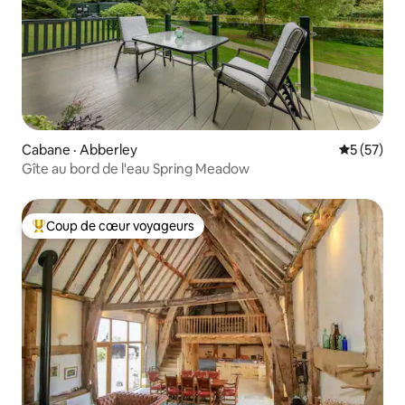
Cabane · Abberley
Note moye
5 (57)
Gîte au bord de l'eau Spring Meadow
Coup de cœur voyageurs
Coup de cœur voyageurs parmi les plus aimés