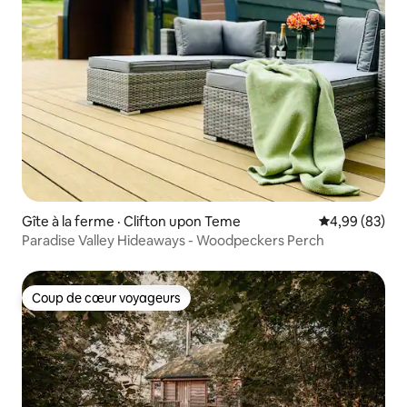
Gîte à la ferme · Clifton upon Teme
Note moyenne
4,99 (83)
Paradise Valley Hideaways - Woodpeckers Perch
Coup de cœur voyageurs
Coup de cœur voyageurs