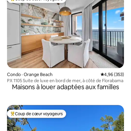
Coup de cœur voyageurs parmi les plus aimés
Condo · Orange Beach
Note moyenne 
4,96 (353)
PX 1105 Suite de luxe en bord de mer, à côté de Florabama
Maisons à louer adaptées aux familles
Coup de cœur voyageurs
Coup de cœur voyageurs parmi les plus aimés