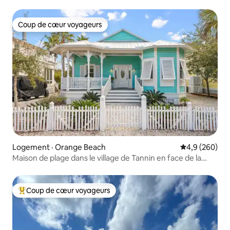
ponton
Coup de cœur voyageurs
Coup de cœur voyageurs
Logement · Orange Beach
Note moyenne
4,9 (260)
Maison de plage dans le village de Tannin en face de la
plage
Coup de cœur voyageurs
Coup de cœur voyageurs parmi les plus aimés