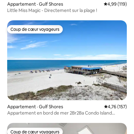
Appartement · Gulf Shores
Note moyenne 
4,99 (119)
Little Miss Magic - Directement sur la plage !
Coup de cœur voyageurs
Coup de cœur voyageurs
Appartement · Gulf Shores
Note moyenne 
4,76 (157)
Appartement en bord de mer 2Br2Ba Condo Island
Shores 559 End Unit
Coup de cœur voyageurs