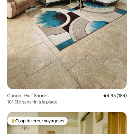
Condo · Gulf Shores
Note moyenne 
4,95 (184)
101 Été sans fin à la plage!
Coup de cœur voyageurs
Coup de cœur voyageurs parmi les plus aimés