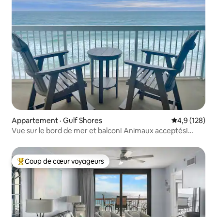
Appartement · Gulf Shores
Note moyenne
4,9 (128)
Vue sur le bord de mer et balcon! Animaux acceptés!
2 piscines!
Coup de cœur voyageurs
Coup de cœur voyageurs parmi les plus aimés