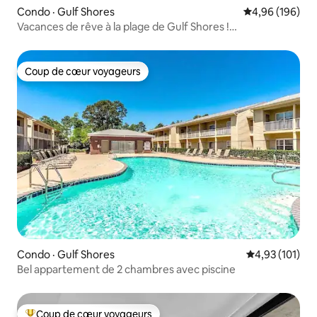
Condo · Gulf Shores
Note moyenne 
4,96 (196)
Vacances de rêve à la plage de Gulf Shores !
2 chambres/2 salles de bain
Coup de cœur voyageurs
Coup de cœur voyageurs
Condo · Gulf Shores
Note moyenne 
4,93 (101)
Bel appartement de 2 chambres avec piscine
Coup de cœur voyageurs