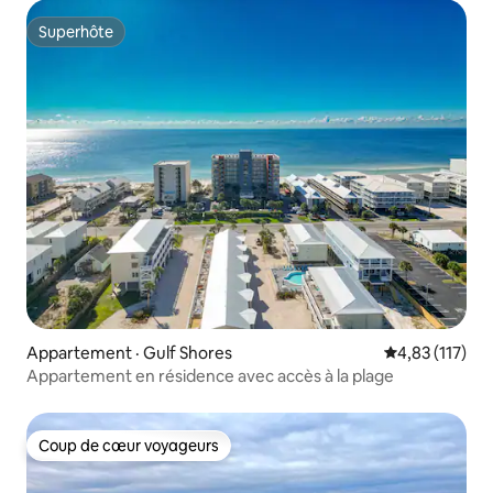
Superhôte
Superhôte
Appartement · Gulf Shores
Note moyenne 
4,83 (117)
Appartement en résidence avec accès à la plage
Coup de cœur voyageurs
Coup de cœur voyageurs