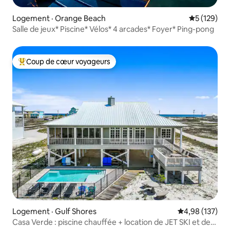
Logement · Orange Beach
Note moyen
5 (129)
Salle de jeux* Piscine* Vélos* 4 arcades* Foyer* Ping-pong
Coup de cœur voyageurs
Coup de cœur voyageurs parmi les plus aimés
Logement · Gulf Shores
Note moyenne 
4,98 (137)
Casa Verde : piscine chauffée + location de JET SKI et de