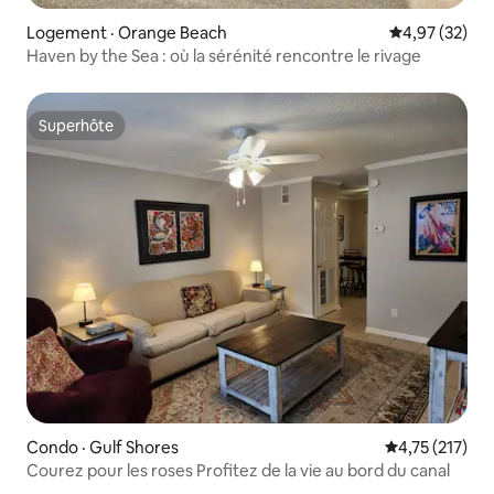
Logement · Orange Beach
Note moyenne
4,97 (32)
Haven by the Sea : où la sérénité rencontre le rivage
Superhôte
Superhôte
Condo · Gulf Shores
Note moyenne 
4,75 (217)
Courez pour les roses Profitez de la vie au bord du canal