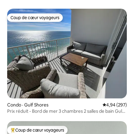
Coup de cœur voyageurs
Coup de cœur voyageurs
Condo · Gulf Shores
Note moyenne 
4,94 (297)
Prix réduit - Bord de mer 3 chambres 2 salles de bain Gulf
Shores
Coup de cœur voyageurs
Coup de cœur voyageurs parmi les plus aimés