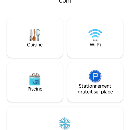
coin
de la beauté du ruisseau. Aujourd'hui, je
et louer un pâtura
suis reconnaissante de le partager avec
moyennant des fra
mes voyageurs. Miflin Creek se jette
Le propriétaire ha
dans Wolf Bay et dans le golfe, mais vous
bâtiment séparé. Nous sommes à moins
n'êtes qu'à 8 minutes de l'aéroport
de 15 minutes du c
international d'Orange Beach (OWA), à
Fairhope, de Mobil
proximité d'excellents restaurants et à
de restaurants, y 
une courte distance en voiture des
Hôtel. À seulemen
Cuisine
Wi-Fi
magnifiques plages de la côte du golfe
plages de Gulf Sho
de l'Alabama. J'espère que vous aimerez
cet endroit autant que moi.
Stationnement
Piscine
gratuit sur place