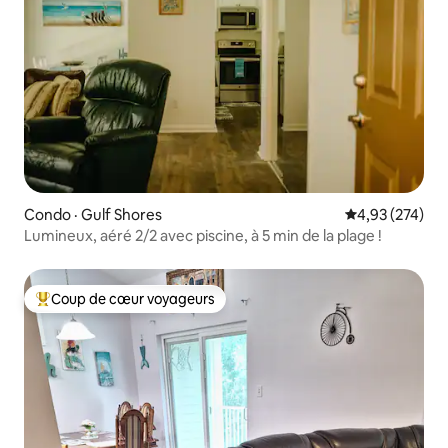
Condo · Gulf Shores
Note moyenne 
4,93 (274)
Lumineux, aéré 2/2 avec piscine, à 5 min de la plage !
Coup de cœur voyageurs
Coup de cœur voyageurs parmi les plus aimés