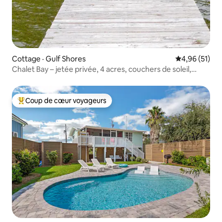
Cottage · Gulf Shores
Note moyenne
4,96 (51)
Chalet Bay – jetée privée, 4 acres, couchers de soleil,
sentier
Coup de cœur voyageurs
Coup de cœur voyageurs parmi les plus aimés