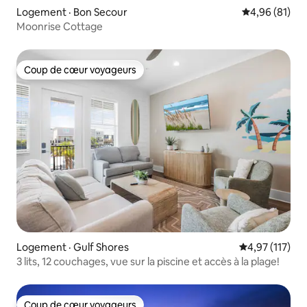
Logement · Bon Secour
Note moyenne
4,96 (81)
Moonrise Cottage
Coup de cœur voyageurs
Coup de cœur voyageurs
Logement · Gulf Shores
Note moyenne 
4,97 (117)
3 lits, 12 couchages, vue sur la piscine et accès à la plage!
Coup de cœur voyageurs