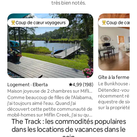
très bien notés.
Coup de cœur voyageurs
Coup de cœur 
Coup de cœur voyageurs parmi les plus aimés
Coup de cœur voy
Gîte à la ferme · F
Le Bunkhouse à To
Logement · Elberta
Note moyenne de 4,99 sur 5, 1
4,99 (198)
Détendez-vous da
Maison joyeuse de 2 chambres sur Miflin
récemment rénové
Creek
Comme beaucoup de filles de l'Alabama,
équestre de six acres. Promen
j'ai toujours aimé l'eau. Quand j'ai
sur la propriété, 
découvert cette petite communauté de
détendez-vous si
mobil-homes sur Miflin Creek, j'ai su que
refuge douillet – spa incl
The Track : les commodités populaires
j'avais trouvé quelque chose de spécial :
de recharge pour 
un endroit paisible pour faire du kayak,
dans les locations de vacances dans le
disponible. Les voyageurs peuvent venir
observer les oiseaux, pêcher et profiter
tels quels ou amen