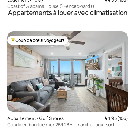
Coast of Alabama House () Fenced-Yard ()
Appartements à louer avec climatisation
Coup de cœur voyageurs
Coup de cœur voyageurs parmi les plus aimés
Appartement · Gulf Shores
Note moyenne 
4,95 (106)
Condo en bord de mer 2BR 2BA - marcher pour sortir