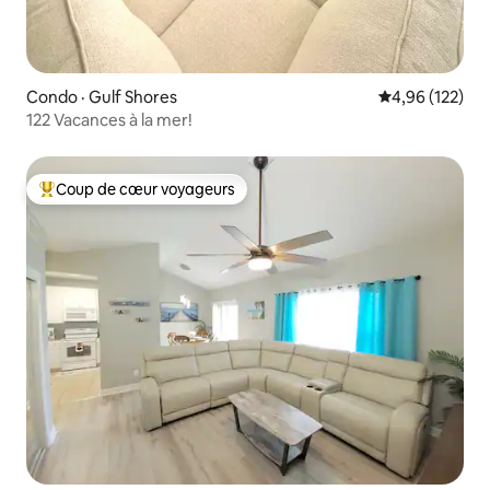
Condo · Gulf Shores
Note moyenne 
4,96 (122)
122 Vacances à la mer!
Coup de cœur voyageurs
Coup de cœur voyageurs parmi les plus aimés