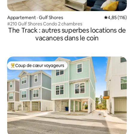
Appartement · Gulf Shores
Note moyenne 
4,85 (116)
#210 Gulf Shores Condo 2 chambres
The Track : autres superbes locations de
vacances dans le coin
Coup de cœur voyageurs
Coup de cœur voyageurs parmi les plus aimés