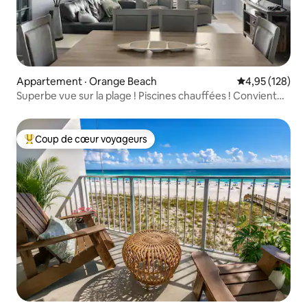
Appartement · Orange Beach
Note moyenne 
4,95 (128)
Superbe vue sur la plage ! Piscines chauffées ! Convient
aux familles
Coup de cœur voyageurs
Coup de cœur voyageurs parmi les plus aimés